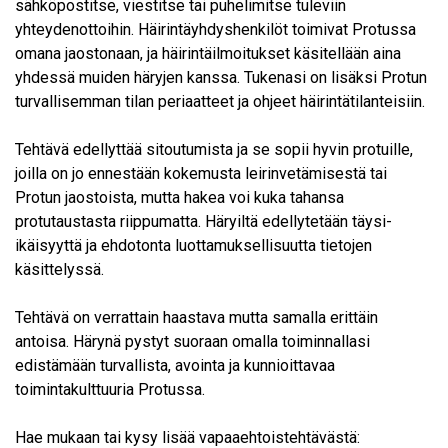
sähköpostitse, viestitse tai puhelimitse tuleviin
yhteydenottoihin. Häirintäyhdyshenkilöt toimivat Protussa
omana jaostonaan, ja häirintäilmoitukset käsitellään aina
yhdessä muiden häryjen kanssa. Tukenasi on lisäksi Protun
turvallisemman tilan periaatteet ja ohjeet häirintätilanteisiin.
Tehtävä edellyttää sitoutumista ja se sopii hyvin protuille,
joilla on jo ennestään kokemusta leirinvetämisestä tai
Protun jaostoista, mutta hakea voi kuka tahansa
protutaustasta riippumatta. Häryiltä edellytetään täysi-
ikäisyyttä ja ehdotonta luottamuksellisuutta tietojen
käsittelyssä.
Tehtävä on verrattain haastava mutta samalla erittäin
antoisa. Härynä pystyt suoraan omalla toiminnallasi
edistämään turvallista, avointa ja kunnioittavaa
toimintakulttuuria Protussa.
Hae mukaan tai kysy lisää vapaaehtoistehtävästä: