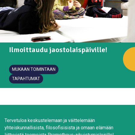
Ilmoittaudu jaostolaispäiville!
MUKAAN TOIMINTAAN
TAPAHTUMAT
Tervetuloa keskustelemaan ja väittelemään
yhteiskunnallisista, filosofisisista ja omaan elämään
liittyvistä teemoista Prometheus-aikuistumisleirille!