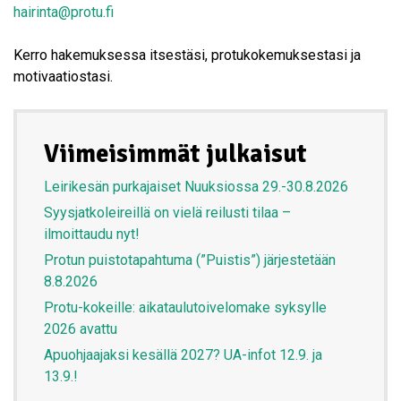
hairinta@protu.fi
Kerro hakemuksessa itsestäsi, protukokemuksestasi ja
motivaatiostasi.
Viimeisimmät julkaisut
Leirikesän purkajaiset Nuuksiossa 29.-30.8.2026
Syysjatkoleireillä on vielä reilusti tilaa –
ilmoittaudu nyt!
Protun puistotapahtuma (”Puistis”) järjestetään
8.8.2026
Protu-kokeille: aikataulutoivelomake syksylle
2026 avattu
Apuohjaajaksi kesällä 2027? UA-infot 12.9. ja
13.9.!