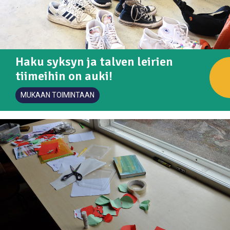
03. maaliskuun 2023
Kesäjatkoleirin 2024 ilmoittautuminen
Tervetuloa käyttämään Protun uusia
aukeaa sunnuntaina 3.3. klo 10
nettisivuja
Haku syksyn ja talven leirien
tiimeihin on auki!
MUKAAN TOIMINTAAN