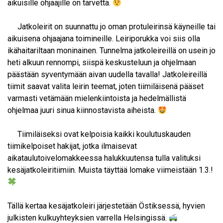
aikuisille ohjaajille on tarvetta.
⁣⁣ ⁣⁣ Jatkoleirit on suunnattu jo oman protuleirinsä käyneille tai
aikuisena ohjaajana toimineille. Leiriporukka voi siis olla
ikähaitariltaan moninainen. Tunnelma jatkoleireillä on usein jo
heti alkuun rennompi, siispä keskusteluun ja ohjelmaan
päästään syventymään aivan uudella tavalla! Jatkoleireillä
tiimit saavat valita leirin teemat, joten tiimiläisenä pääset
varmasti vetämään mielenkiintoista ja hedelmällistä
ohjelmaa juuri sinua kiinnostavista aiheista.
⁣⁣ ⁣⁣ Tiimiläiseksi ovat kelpoisia kaikki koulutuskauden
tiimikelpoiset hakijat, jotka ilmaisevat
aikataulutoivelomakkeessa halukkuutensa tulla valituksi
kesäjatkoleiritiimiin. Muista täyttää lomake viimeistään 1.3.!
⁣⁣ ⁣⁣
Tällä kertaa kesäjatkoleiri järjestetään Östiksessä, hyvien
julkisten kulkuyhteyksien varrella Helsingissä.
⁣⁣ ⁣⁣