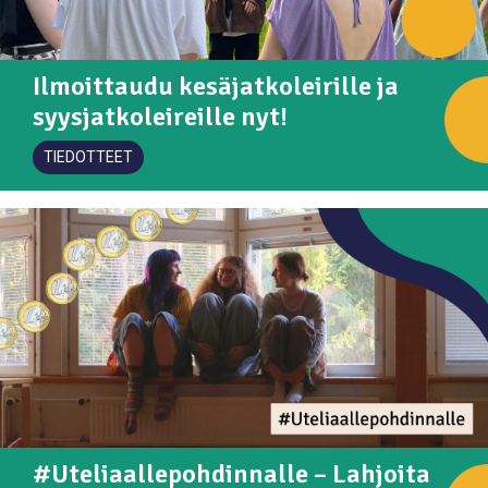
Ilmoittaudu kesäjatkoleirille ja
syysjatkoleireille nyt!
TIEDOTTEET
#Uteliaallepohdinnalle – Lahjoita