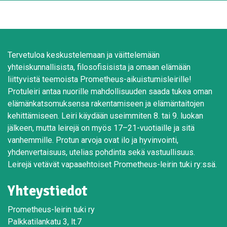
Tervetuloa keskustelemaan ja väittelemään
yhteiskunnallisista, filosofisisista ja omaan elämään
liittyvistä teemoista Prometheus-aikuistumisleirille!
Protuleiri antaa nuorille mahdollisuuden saada tukea oman
elämänkatsomuksensa rakentamiseen ja elämäntaitojen
kehittämiseen. Leiri käydään useimmiten 8. tai 9. luokan
jälkeen, mutta leirejä on myös 17–21-vuotiaille ja sitä
vanhemmille. Protun arvoja ovat ilo ja hyvinvointi,
yhdenvertaisuus, utelias pohdinta sekä vastuullisuus.
Leirejä vetävät vapaaehtoiset Prometheus-leirin tuki ry:ssä.
Yhteystiedot
Prometheus-leirin tuki ry
Palkkatilankatu 3, lt.7