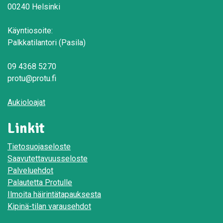
00240 Helsinki
Käyntiosoite:
Palkkatilantori (Pasila)
09 4368 5270
protu@protu.fi
Aukioloajat
Linkit
Tietosuojaseloste
Saavutettavuusseloste
Palveluehdot
Palautetta Protulle
Ilmoita häirintätapauksesta
Kipinä-tilan varausehdot