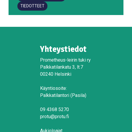
TIEDOTTEET
Yhteystiedot
Prometheus-leirin tuki ry
Palkkatilankatu 3, lt.7
00240 Helsinki
Käyntiosoite:
Palkkatilantori (Pasila)
09 4368 5270
protu@protu.fi
Aukioloajat