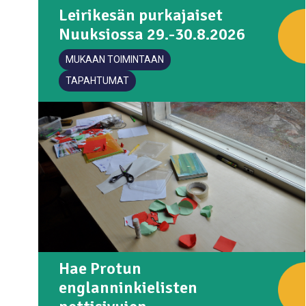
Leirikesän purkajaiset
Nuuksiossa 29.-30.8.2026
MUKAAN TOIMINTAAN
TAPAHTUMAT
Hae Protun
englanninkielisten