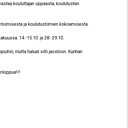
vastaa kouluttajan oppaasta, koulutusten
ytoimisesta ja koulutustiimien kokoamisesta.
akuussa. 14.-15.10. ja 28.-29.10.
uihin, mutta haluat silti jaostoon. Kunhan
nloppua!!!