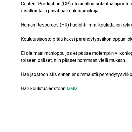
Content Production (CP) eli sisällöntuotantoalajaosto 
sisällöistä ja päivittää koulutusrunkoja.
Human Resources (HR) huolehtii mm. kouluttajien rekr
Koulutusjaosto pitää kaksi perehdytysviikonloppua lok
Ei ole maailmanloppu jos et pääse molempiin viikonlopp
toiseen pääset, niin pääset hommaan vielä mukaan.
Hae jaostoon siis ennen ensimmäistä perehdytysviiko
Hae koulutusjaostoon
täällä
.