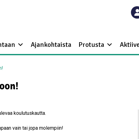
ntaan
Ajankohtaista
Protusta
Aktiive
n!
oon!
levaa koulutuskautta.
mpaan vain tai jopa molempiin!