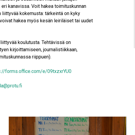
n eri kanavissa. Voit hakea toimituskunnan
in liittyvää kokemusta: tärkeintä on kyky
voivat hakea myös kesän leiriläiset tai uudet
iittyvää koulutusta. Tehtävissä on
yen kirjoittamiseen, journalistiikkaan,
mituskunnassa riippuen).
s://forms.office.com/e/09txzxrYU0
la@protu.fi