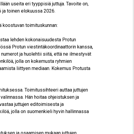
än useita eri tyyppisiä juttuja. Tavoite on,
ja toinen elokuussa 2026.
ä koostuvan toimituskunnan:
 vastaa lehden kokonaisuudesta Protun
työssä Protun viestintäkoordinaattorin kanssa,
umerot ja huolehtii siitä, että ne ilmestyvät
henkilöä, jolla on kokemusta ryhmien
osaamista liittyen mediaan. Kokemus Protusta
ituksessa. Toimitussihteeri auttaa juttujen
valinnassa. Hän hoitaa ohjeistuksen ja
astaa juttujen editoimisesta ja
ilöä, jolla on suomenkieli hyvin hallinnassa
stuksen ja osaamisen mukaan juttujen