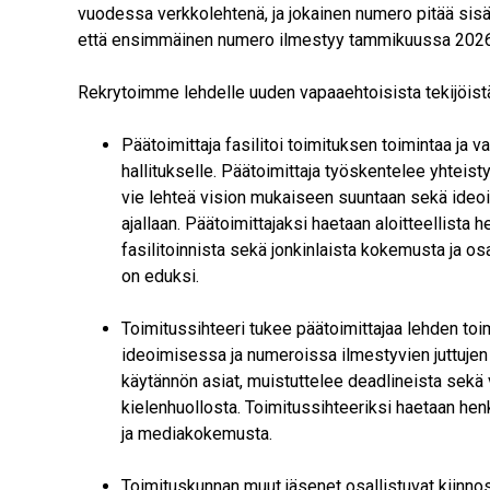
vuodessa verkkolehtenä, ja jokainen numero pitää sisällä
että ensimmäinen numero ilmestyy tammikuussa 2026 
Rekrytoimme lehdelle uuden vapaaehtoisista tekijöist
Päätoimittaja fasilitoi toimituksen toimintaa ja
hallitukselle. Päätoimittaja työskentelee yhteis
vie lehteä vision mukaiseen suuntaan sekä ideoi n
ajallaan. Päätoimittajaksi haetaan aloitteellista 
fasilitoinnista sekä jonkinlaista kokemusta ja 
on eduksi.
Toimitussihteeri tukee päätoimittajaa lehden toim
ideoimisessa ja numeroissa ilmestyvien juttujen 
käytännön asiat, muistuttelee deadlineista sekä v
kielenhuollosta. Toimitussihteeriksi haetaan henk
ja mediakokemusta.
Toimituskunnan muut jäsenet osallistuvat kiinno