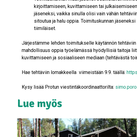
kirjoittamiseen, kuvittamiseen tai julkaisemisee
jäseneksi, vaikka sinulla olisi vain vähän tehtävi
sitoutua ja halu oppia. Toimituskunnan jäseneksi 
tiimiläiset.
Järjestämme lehden toimitukselle käytännön tehtäviin l
mahdollisuus oppia työelämässä hyödyllisiä taitoja liitt
kuvittamiseen ja sosiaaliseen mediaan (tehtävästä toi
Hae tehtäviin lomakkeella viimeistään 9.9. täällä:
http
Kysy lisää Protun viestintäkoordinaattorilta:
simo.poro
Lue myös