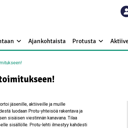
ntaan
Ajankohtaista
Protusta
Aktiive
imitukseen!
toimitukseen!
toi jäsenille, aktiiveille ja muille
ehdestä luodaan Protu-yhteisöä rakentava ja
ksen sisäisen viestinnän kanavana. Tilaa
lle sisällölle. Protu-lehti ilmestyy kahdesti