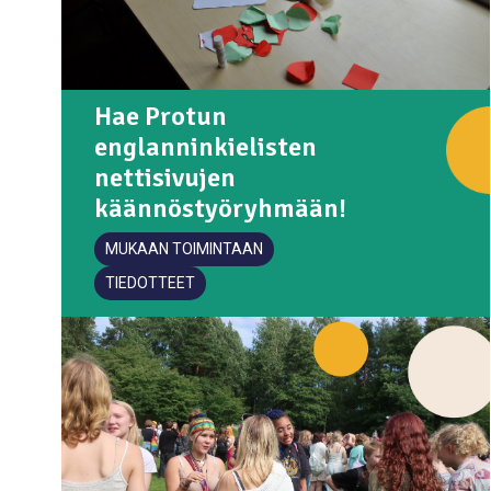
Hae Protun
englanninkielisten
nettisivujen
käännöstyöryhmään!
MUKAAN TOIMINTAAN
TIEDOTTEET