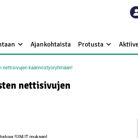
ntaan
Ajankohtaista
Protusta
Aktiive
n nettisivujen käännöstyöryhmään!
ten nettisivujen
a haluaa SINUT mukaan!