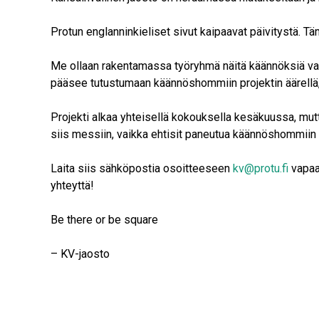
Protun englanninkieliset sivut kaipaavat päivitystä. Tä
Me ollaan rakentamassa työryhmä näitä käännöksiä var
pääsee tutustumaan käännöshommiin projektin äärellä,
Projekti alkaa yhteisellä kokouksella kesäkuussa, mutt
siis messiin, vaikka ehtisit paneutua käännöshommiin 
Laita siis sähköpostia osoitteeseen
kv@protu.fi
vapaam
yhteyttä!
Be there or be square
– KV-jaosto