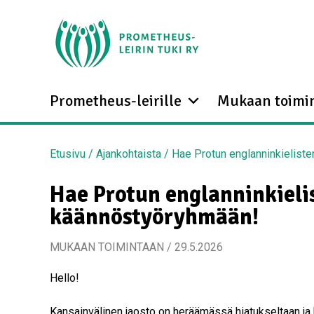
Prometheus-leirille
Mukaan toimi
Etusivu
/
Ajankohtaista
/
Hae Protun englanninkieliste
Hae Protun englanninkielis
käännöstyöryhmään!
MUKAAN TOIMINTAAN / 29.5.2026
Hello!
Kansainvälinen jaosto on heräämässä hiatukseltaan j