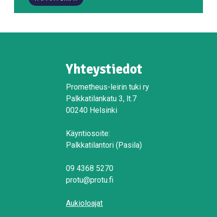
Yhteystiedot
Prometheus-leirin tuki ry
Palkkatilankatu 3, lt.7
00240 Helsinki
Käyntiosoite:
Palkkatilantori (Pasila)
09 4368 5270
protu@protu.fi
Aukioloajat