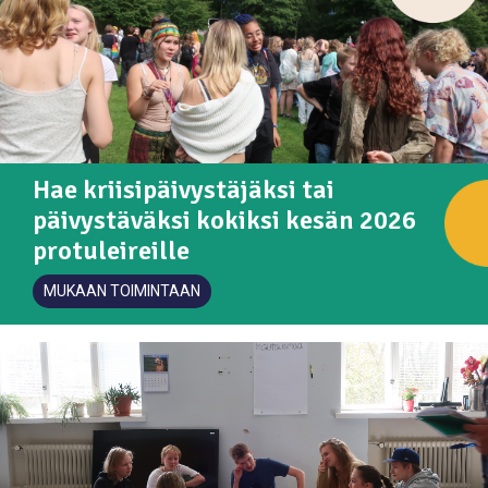
Hae kriisipäivystäjäksi tai
päivystäväksi kokiksi kesän 2026
protuleireille
MUKAAN TOIMINTAAN