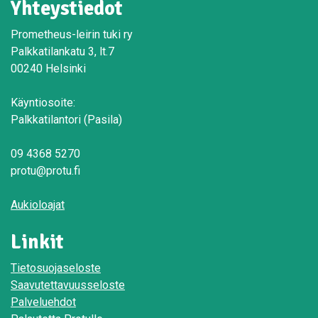
Yhteystiedot
Prometheus-leirin tuki ry
Palkkatilankatu 3, lt.7
00240 Helsinki
Käyntiosoite:
Palkkatilantori (Pasila)
09 4368 5270
protu@protu.fi
Aukioloajat
Linkit
Tietosuojaseloste
Saavutettavuusseloste
Palveluehdot