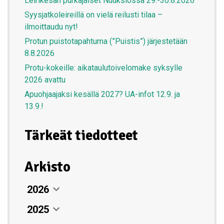
Leirikesän purkajaiset Nuuksiossa 29.-30.8.2026
Syysjatkoleireillä on vielä reilusti tilaa –
ilmoittaudu nyt!
Protun puistotapahtuma (”Puistis”) järjestetään
8.8.2026
Protu-kokeille: aikataulutoivelomake syksylle
2026 avattu
Apuohjaajaksi kesällä 2027? UA-infot 12.9. ja
13.9.!
Tärkeät tiedotteet
Arkisto
2026
2025
Elokuu