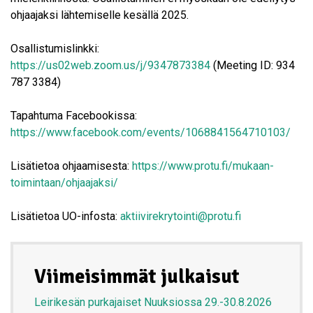
ohjaajaksi lähtemiselle kesällä 2025.
Osallistumislinkki:
https://us02web.zoom.us/j/9347873384
(Meeting ID: 934
787 3384)
Tapahtuma Facebookissa:
https://www.facebook.com/events/1068841564710103/
Lisätietoa ohjaamisesta:
https://www.protu.fi/mukaan-
toimintaan/ohjaajaksi/
Lisätietoa UO-infosta:
aktiivirekrytointi@protu.fi
Viimeisimmät julkaisut
Leirikesän purkajaiset Nuuksiossa 29.-30.8.2026