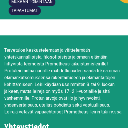
MUKAAN TOIMINTAAN
TAPAHTUMAT
Tervetuloa keskustelemaan ja väittelemään
yhteiskunnallisista, filosofisisista ja omaan elämään
liittyvistä teemoista Prometheus-aikuistumisleirille!
Protuleiri antaa nuorille mahdollisuuden saada tukea oman
elämänkatsomuksensa rakentamiseen ja elämäntaitojen
kehittämiseen. Leiri käydään useimmiten 8. tai 9. luokan
jälkeen, mutta leirejä on myös 17–21-vuotiaille ja sitä
vanhemmille. Protun arvoja ovat ilo ja hyvinvointi,
yhdenvertaisuus, utelias pohdinta sekä vastuullisuus.
Leirejä vetävät vapaaehtoiset Prometheus-leirin tuki ry:ssä.
Yhteystiedot