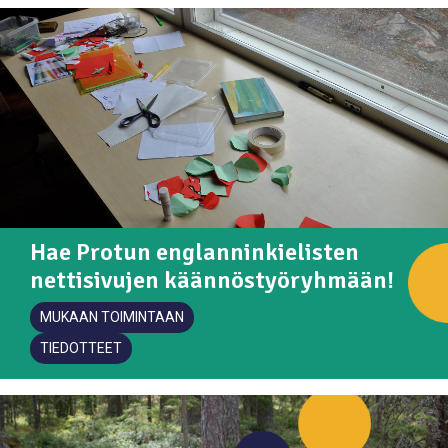
Hae Protun englanninkielisten
nettisivujen käännöstyöryhmään!
MUKAAN TOIMINTAAN
TIEDOTTEET