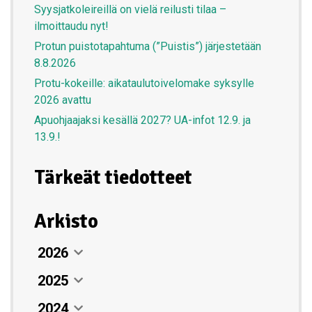
Syysjatkoleireillä on vielä reilusti tilaa –
ilmoittaudu nyt!
Protun puistotapahtuma (”Puistis”) järjestetään
8.8.2026
Protu-kokeille: aikataulutoivelomake syksylle
2026 avattu
Apuohjaajaksi kesällä 2027? UA-infot 12.9. ja
13.9.!
Tärkeät tiedotteet
Arkisto
2026
2025
Elokuu
07. elokuun 2026
2024
Heinäkuu
Joulukuu