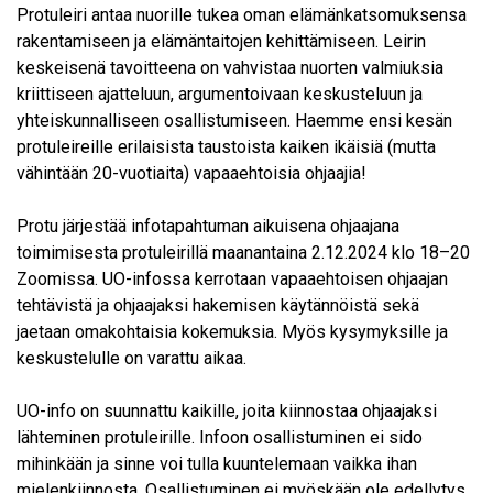
Protuleiri antaa nuorille tukea oman elämänkatsomuksensa
rakentamiseen ja elämäntaitojen kehittämiseen. Leirin
keskeisenä tavoitteena on vahvistaa nuorten valmiuksia
kriittiseen ajatteluun, argumentoivaan keskusteluun ja
yhteiskunnalliseen osallistumiseen. Haemme ensi kesän
protuleireille erilaisista taustoista kaiken ikäisiä (mutta
vähintään 20-vuotiaita) vapaaehtoisia ohjaajia!
Protu järjestää infotapahtuman aikuisena ohjaajana
toimimisesta protuleirillä maanantaina 2.12.2024 klo 18–20
Zoomissa. UO-infossa kerrotaan vapaaehtoisen ohjaajan
tehtävistä ja ohjaajaksi hakemisen käytännöistä sekä
jaetaan omakohtaisia kokemuksia. Myös kysymyksille ja
keskustelulle on varattu aikaa.
UO-info on suunnattu kaikille, joita kiinnostaa ohjaajaksi
lähteminen protuleirille. Infoon osallistuminen ei sido
mihinkään ja sinne voi tulla kuuntelemaan vaikka ihan
mielenkiinnosta. Osallistuminen ei myöskään ole edellytys