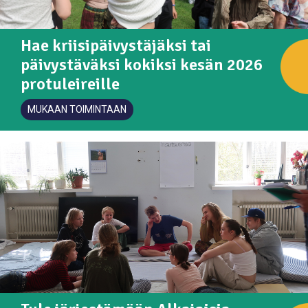
Hae kriisipäivystäjäksi tai
päivystäväksi kokiksi kesän 2026
protuleireille
MUKAAN TOIMINTAAN