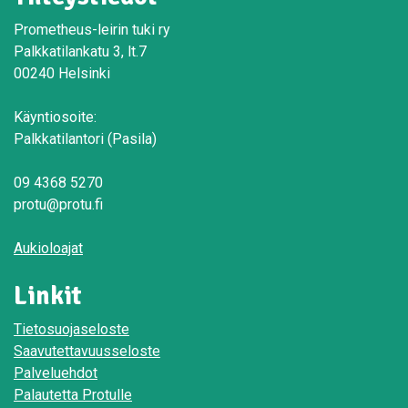
Prometheus-leirin tuki ry
Palkkatilankatu 3, lt.7
00240 Helsinki
Käyntiosoite:
Palkkatilantori (Pasila)
09 4368 5270
protu@protu.fi
Aukioloajat
Linkit
Tietosuojaseloste
Saavutettavuusseloste
Palveluehdot
Palautetta Protulle