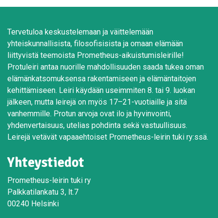
Tervetuloa keskustelemaan ja väittelemään
yhteiskunnallisista, filosofisisista ja omaan elämään
liittyvistä teemoista Prometheus-aikuistumisleirille!
Protuleiri antaa nuorille mahdollisuuden saada tukea oman
elämänkatsomuksensa rakentamiseen ja elämäntaitojen
kehittämiseen. Leiri käydään useimmiten 8. tai 9. luokan
jälkeen, mutta leirejä on myös 17–21-vuotiaille ja sitä
vanhemmille. Protun arvoja ovat ilo ja hyvinvointi,
yhdenvertaisuus, utelias pohdinta sekä vastuullisuus.
Leirejä vetävät vapaaehtoiset Prometheus-leirin tuki ry:ssä.
Yhteystiedot
Prometheus-leirin tuki ry
Palkkatilankatu 3, lt.7
00240 Helsinki