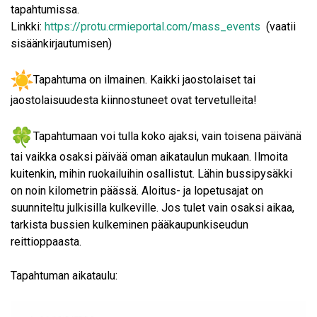
tapahtumissa.
Linkki:
https://protu.crmieportal.com/mass_events
(vaatii
sisäänkirjautumisen)
Tapahtuma on ilmainen. Kaikki jaostolaiset tai
jaostolaisuudesta kiinnostuneet ovat tervetulleita!
Tapahtumaan voi tulla koko ajaksi, vain toisena päivänä
tai vaikka osaksi päivää oman aikataulun mukaan. Ilmoita
kuitenkin, mihin ruokailuihin osallistut. Lähin bussipysäkki
on noin kilometrin päässä. Aloitus- ja lopetusajat on
suunniteltu julkisilla kulkeville. Jos tulet vain osaksi aikaa,
tarkista bussien kulkeminen pääkaupunkiseudun
reittioppaasta.
Tapahtuman aikataulu: