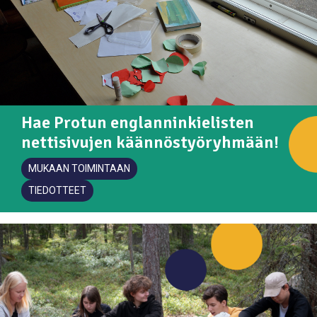
Hae Protun englanninkielisten
nettisivujen käännöstyöryhmään!
MUKAAN TOIMINTAAN
TIEDOTTEET