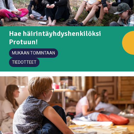
Hae häirintäyhdyshenkilöksi
Protuun!
MUKAAN TOIMINTAAN
TIEDOTTEET