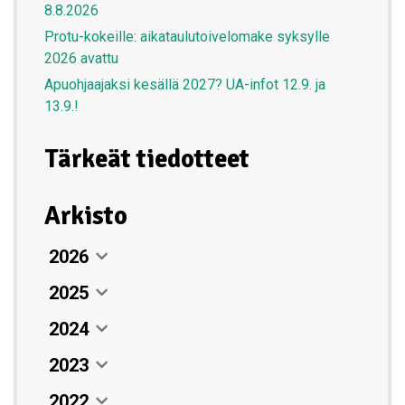
8.8.2026
Protu-kokeille: aikataulutoivelomake syksylle
2026 avattu
Apuohjaajaksi kesällä 2027? UA-infot 12.9. ja
13.9.!
Tärkeät tiedotteet
Arkisto
2026
2025
Elokuu
07. elokuun 2026
2024
Heinäkuu
Joulukuu
Leirikesän purkajaiset Nuuksiossa
26. heinäkuun 2026
12. joulukuun 2025
2023
Kesäkuu
Marraskuu
Joulukuu
29.-30.8.2026
Protun puistotapahtuma (”Puistis”)
Ilmoittautuminen kesän 2026
18. kesäkuun 2026
27. marraskuun 2025
10. joulukuun 2024
2022
Toukokuu
Lokakuu
Marraskuu
Joulukuu
05. elokuun 2026
järjestetään 8.8.2026
protuleireille avautuu 11.2.2026 klo 10