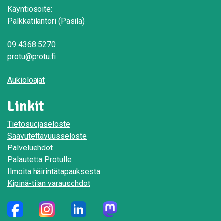
Käyntiosoite:
Palkkatilantori (Pasila)
09 4368 5270
protu@protu.fi
Aukioloajat
Linkit
Tietosuojaseloste
Saavutettavuusseloste
Palveluehdot
Palautetta Protulle
Ilmoita häirintätapauksesta
Kipinä-tilan varausehdot