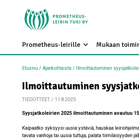
Prometheus-leirille
Mukaan toimi
Etusivu
/
Ajankohtaista
/
Ilmoittautuminen syysjatkoleir
Ilmoittautuminen syysjatko
TIEDOTTEET / 11.8.2025
Syysjatkoleirien 2025 ilmoittautuminen avautuu 15.
Kaipaatko syksyysi uusia ystäviä, hauskaa leiriohjelm
tavata vanhoja tai uusia tuttuja, palata tiimiläisyyden jä