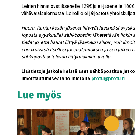
Leirien hinnat ovat jäsenelle 129€ ja ei-jäsenelle 180€
vähävaraisalennusta. Leireille ei järjestetä yhteiskulje
Huom. tämän kesän jäsenet liittyvät jäseneksi syysku
lopusta syyskuulle) sähköpostiin lähetettävän linkin a
tiedät jo, että haluat liittyä jäseneksi silloin, voit ilmoi
ennakoivasti itsellesi jäsenalennuksen ja sen jälkeen
sähköpostiisi tulevan liittymislinkin avulla.
Lisätietoja jatkoleireistä saat sähköpostitse jatko
ilmoittautumisesta toimistolta
protu@protu.fi
.
Lue myös