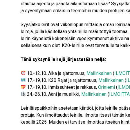
irtautua arjesta ja päästä aikuistumaan lisää? Syysjat
ja syventymään erilaisiin teemoihin muiden protujen k
Syysjatkoleirit ovat viikonlopun mittaisia oman leirinsä 
leirejä, joilla käsitellään yhtä niille määritettyä teemaa.
leirin käyneistä kokeneisiin vuosikymmenet aktiiveina oll
sellaisena kuin olet. K20-leirille ovat tervetulleita kai
Tänä syksynä leirejä järjestetään neljä:⁣⁣
10.-12.10. Aika ja ajattomuus,
Mallinkainen⁣⁣
(
ILMOI
17.-19.10. K20 Rajat ja rajattomuus,
Mallinkainen⁣⁣
(
I
17.-19.10. Ihmissuhteet ja rakkaus,
Oriniemi
⁣⁣ (
ILMO
24.-26.10. Ääni ja musiikki,
Mallinkainen⁣⁣
(
ILMOITT
Leiriläispaikkoihin asetetaan kiintiöt, jotta leirille pää
protuja. Kun ilmoittaudut leirille, ilmoita itsesi tämän kes
kesällä 2025. Muiden ei tarvitse ilmoittaa itseään kiin