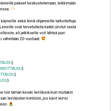
koleireillä pääset keskustelemaan, leikkimään
anssa.
käyneille sekä leiriä ohjanneille tarkoitettuja
 Leireille ovat tervetulleita kaikki protut vasta
eisiin, eli jatkikselle voit lähteä juuri
kki vähintään 20-vuotiaat.
TTAUDU
)
LMOITTAUDU
)
ITTAUDU
)
AUDU
)
see niin tämän kesän leiriläisiä kuin muitakin
än leiriläisten kiintiöön, jos kävit leirisi
tiöön.