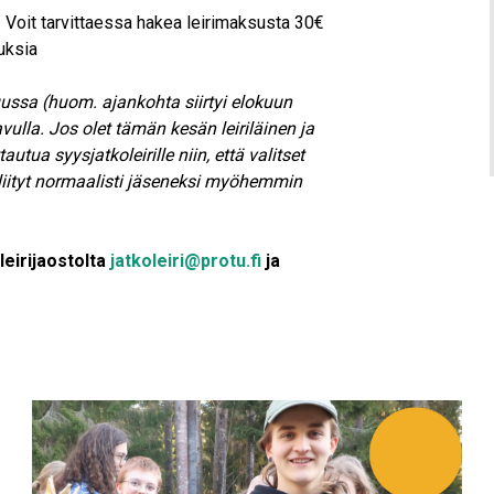
. Voit tarvittaessa hakea leirimaksusta 30€
tuksia
ussa (huom. ajankohta siirtyi elokuun
vulla. Jos olet tämän kesän leiriläinen ja
ttautua syysjatkoleirille niin, että valitset
 liityt normaalisti jäseneksi myöhemmin
leirijaostolta
jatkoleiri@protu.fi
ja