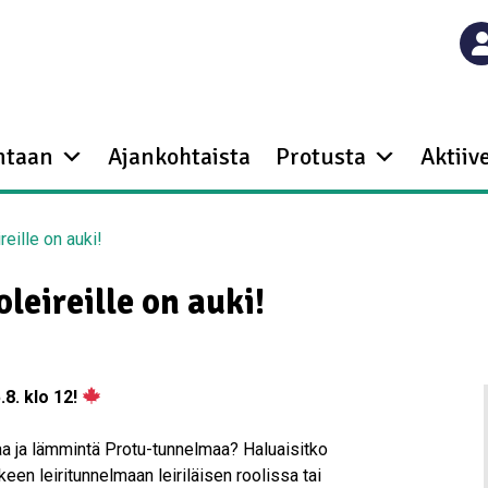
ntaan
Ajankohtaista
Protusta
Aktiive
eille on auki!
leireille on auki!
8. klo 12!
aa ja lämmintä Protu-tunnelmaa? Haluaisitko
lkeen leiritunnelmaan leiriläisen roolissa tai