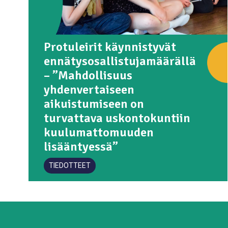
Protuleirit käynnistyvät
ennätysosallistujamäärällä
– ”Mahdollisuus
yhdenvertaiseen
aikuistumiseen on
turvattava uskontokuntiin
kuulumattomuuden
lisääntyessä”
TIEDOTTEET