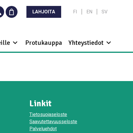
LAHJOITA
FI
EN
SV
ille
Protukauppa
Yhteystiedot
Linkit
Tietosuojaseloste
Saavutettavuusseloste
Palveluehdot