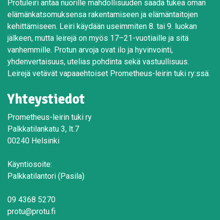
Protuleiri antaa nuorille mahdollisuuden saada tukea oman
elämänkatsomuksensa rakentamiseen ja elämäntaitojen
kehittämiseen. Leiri käydään useimmiten 8. tai 9. luokan
jälkeen, mutta leirejä on myös 17–21-vuotiaille ja sitä
vanhemmille. Protun arvoja ovat ilo ja hyvinvointi,
yhdenvertaisuus, utelias pohdinta sekä vastuullisuus.
Leirejä vetävät vapaaehtoiset Prometheus-leirin tuki ry:ssä.
Yhteystiedot
Prometheus-leirin tuki ry
Palkkatilankatu 3, lt.7
00240 Helsinki
Käyntiosoite:
Palkkatilantori (Pasila)
09 4368 5270
protu@protu.fi