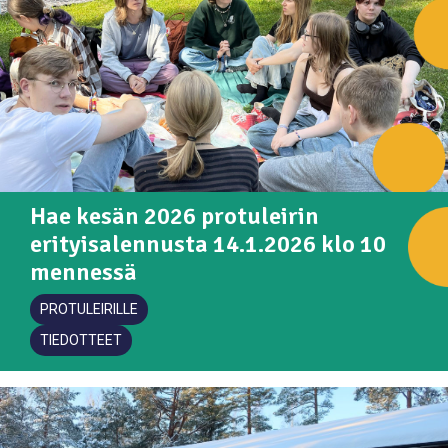
Hae kesän 2026 protuleirin
erityisalennusta 14.1.2026 klo 10
mennessä
PROTULEIRILLE
TIEDOTTEET