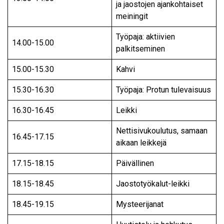
ja jaostojen ajankohtaiset
meiningit
Työpaja: aktiivien
14.00-15.00
palkitseminen
15.00-15.30
Kahvi
15.30-16.30
Työpaja: Protun tulevaisuus
16.30-16.45
Leikki
Nettisivukoulutus, samaan
16.45-17.15
aikaan leikkejä
17.15-18.15
Päivällinen
18.15-18.45
Jaostotyökalut-leikki
18.45-19.15
Mysteerijanat