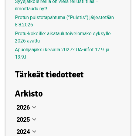
Syysjatkoleireillä on vielä reilusti tilaa –
ilmoittaudu nyt!
Protun puistotapahtuma (”Puistis”) järjestetään
8.8.2026
Protu-kokeille: aikataulutoivelomake syksylle
2026 avattu
Apuohjaajaksi kesällä 2027? UA-infot 12.9. ja
13.9.!
Tärkeät tiedotteet
Arkisto
2026
2025
Elokuu
07. elokuun 2026
2024
Heinäkuu
Joulukuu