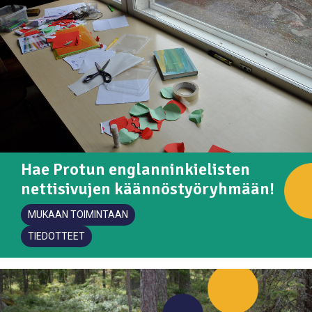
Hae Protun englanninkielisten
nettisivujen käännöstyöryhmään!
MUKAAN TOIMINTAAN
TIEDOTTEET