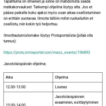
Tapahtuma on ilmainen ja sinne on mahdollista saada
matkakorvaukset. Tarkempi ohjelma löytyy alta. Jos et
pääse paikalle koko ajaksi myös osan aikaa osallistuminen
on erittäin suotavaa. Ilmoita tällöin mihin ruokailuihin et
osallistu, niin kokin työ helpottuu.
Ilmoittautumislomake löytyy Protuportalista (pitää olla
tunnus):
https://protu.crmieportal.com/mass_events/196893
Jaostolaispäivän ohjelma:
Aika
Ohjelma
12.00-13.00
Lounas
Jaostolaispäivien
avaaminen, esittäytyminen
13.00-14.00