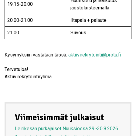
Huutistelu ja hehkutus
19.15-20.00
jaostolaisteemalla
20.00-21.00
Iltapala + palaute
21.00
Siivous
Kysymyksiin vastataan tässä:
aktiivirekrytointi@protu.fi
Tervetuloa!
Aktiivirekrytöintiryhmä
Viimeisimmät julkaisut
Leirikesän purkajaiset Nuuksiossa 29.-30.8.2026