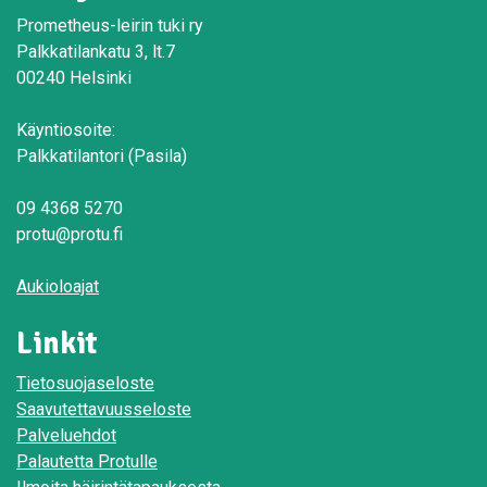
Prometheus-leirin tuki ry
Palkkatilankatu 3, lt.7
00240 Helsinki
Käyntiosoite:
Palkkatilantori (Pasila)
09 4368 5270
protu@protu.fi
Aukioloajat
Linkit
Tietosuojaseloste
Saavutettavuusseloste
Palveluehdot
Palautetta Protulle