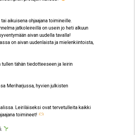
tai aikuisena ohjaajana toimineille.
nnelma jatkoleireillä on usein jo heti alkuun
syventymään aivan uudella tavalla!
uvassa on aivan uudenlaista ja mielenkiintoista,
tullen tähän tiedotteeseen ja leirin
ssa Meriharjussa, hyvien julkisten
lissa. Leiriläiseksi ovat tervetulleita kaikki
jaajana toimineet!
i.