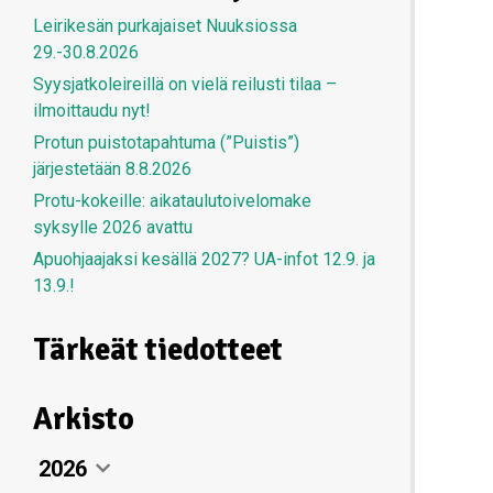
Leirikesän purkajaiset Nuuksiossa
29.-30.8.2026
Syysjatkoleireillä on vielä reilusti tilaa –
ilmoittaudu nyt!
Protun puistotapahtuma (”Puistis”)
järjestetään 8.8.2026
Protu-kokeille: aikataulutoivelomake
syksylle 2026 avattu
Apuohjaajaksi kesällä 2027? UA-infot 12.9. ja
13.9.!
Tärkeät tiedotteet
Arkisto
2026