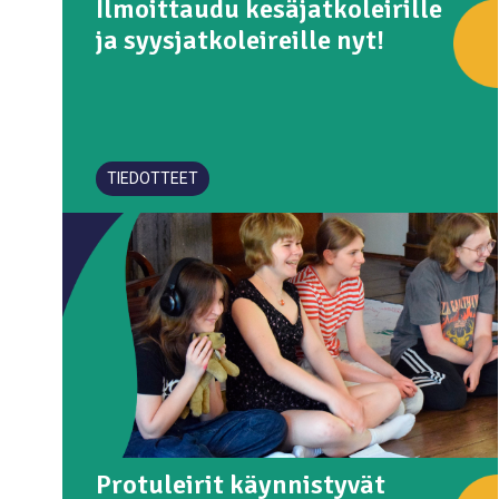
Ilmoittaudu kesäjatkoleirille
ja syysjatkoleireille nyt!
TIEDOTTEET
Protuleirit käynnistyvät