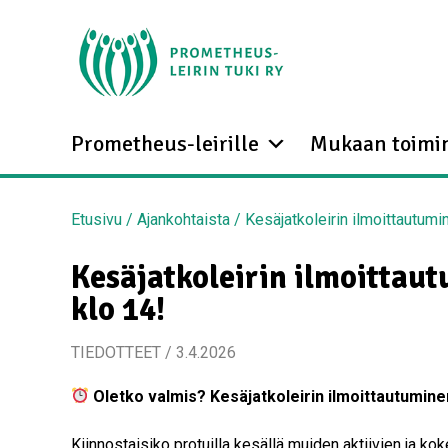
Prometheus-leirille
Mukaan toimi
Etusivu
/
Ajankohtaista
/
Kesäjatkoleirin ilmoittautumi
Kesäjatkoleirin ilmoittau
klo 14!
TIEDOTTEET / 3.4.2026
Oletko valmis? Kesäjatkoleirin ilmoittautuminen
Kiinnostaisiko protuilla kesällä muiden aktiivien ja 