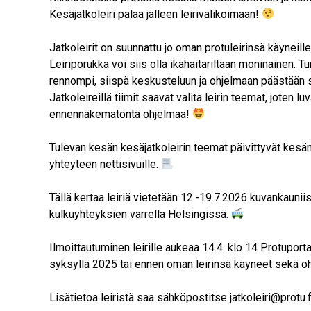
Kesäjatkoleiri palaa jälleen leirivalikoimaan!
Jatkoleirit on suunnattu jo oman protuleirinsä käyneille 
Leiriporukka voi siis olla ikähaitariltaan moninainen. Tu
rennompi, siispä keskusteluun ja ohjelmaan päästään 
Jatkoleireillä tiimit saavat valita leirin teemat, joten l
ennennäkemätöntä ohjelmaa!
Tulevan kesän kesäjatkoleirin teemat päivittyvät kesän 
yhteyteen nettisivuille.
Tällä kertaa leiriä vietetään 12.-19.7.2026 kuvankaunii
kulkuyhteyksien varrella Helsingissä.
Ilmoittautuminen leirille aukeaa 14.4. klo 14 Protuportaa
syksyllä 2025 tai ennen oman leirinsä käyneet sekä oh
Lisätietoa leiristä saa sähköpostitse jatkoleiri@protu.f