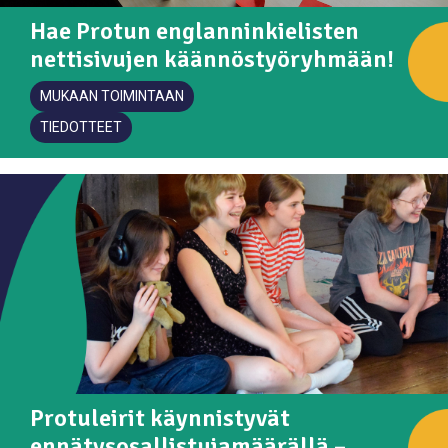
Hae Protun englanninkielisten
nettisivujen käännöstyöryhmään!
MUKAAN TOIMINTAAN
TIEDOTTEET
Protuleirit käynnistyvät
ennätysosallistujamäärällä –