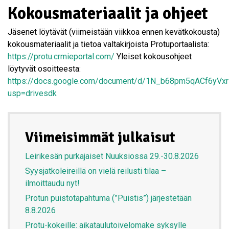
Kokousmateriaalit ja ohjeet
Jäsenet löytävät (viimeistään viikkoa ennen kevätkokousta)
kokousmateriaalit ja tietoa valtakirjoista Protuportaalista:
https://protu.crmieportal.com/
Yleiset kokousohjeet
löytyvät osoitteesta:
https://docs.google.com/document/d/1N_b68pm5qACf6yVx
usp=drivesdk
Viimeisimmät julkaisut
Leirikesän purkajaiset Nuuksiossa 29.-30.8.2026
Syysjatkoleireillä on vielä reilusti tilaa –
ilmoittaudu nyt!
Protun puistotapahtuma (”Puistis”) järjestetään
8.8.2026
Protu-kokeille: aikataulutoivelomake syksylle