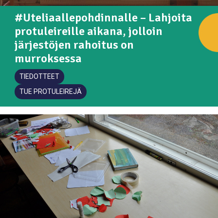
#Uteliaallepohdinnalle – Lahjoita
protuleireille aikana, jolloin
järjestöjen rahoitus on
murroksessa
TIEDOTTEET
TUE PROTULEIREJÄ