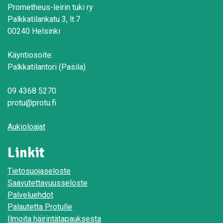
Prometheus-leirin tuki ry
Palkkatilankatu 3, lt.7
00240 Helsinki
Käyntiosoite:
Palkkatilantori (Pasila)
09 4368 5270
protu@protu.fi
Aukioloajat
Linkit
Tietosuojaseloste
Saavutettavuusseloste
Palveluehdot
Palautetta Protulle
Ilmoita häirintätapauksesta