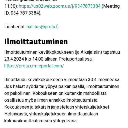
11.30):
https://us02web.zoom.us/j/9347873384
(Meeting
ID: 934 787 3384).
Lisätiedot:
hallitus@protu.fi
.
Ilmoittautuminen
Ilmoittautuminen kevätkokoukseen (ja Alkajaisiin) tapahtuu
23.4.2024 klo 14.00 alkaen Protuportaalissa:
https://protu.crmieportal.com/
Ilmoittaudu kevätkokoukseen viimeistään 30.4. mennessä.
Jos haluat syödä tai yöpyä paikan päällä, ilmoittautuminen
on pakollinen. Kokoukseen on kuitenkin mahdollista
osallistua myös ilman ennakkoilmoittautumista.
Kokoukseen ja takaisin järjestetään yhteiskuljetukset
Helsingistä, yhteiskuljetukseen ilmoittaudutaan
kokousilmoittautumisen yhteydessä.