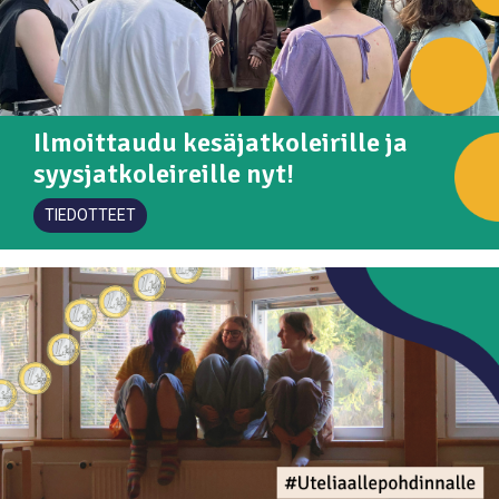
Ilmoittaudu kesäjatkoleirille ja
syysjatkoleireille nyt!
TIEDOTTEET