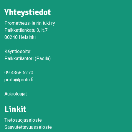
Yhteystiedot
Prometheus-leirin tuki ry
Palkkatilankatu 3, lt.7
00240 Helsinki
Käyntiosoite:
Palkkatilantori (Pasila)
09 4368 5270
protu@protu.fi
Aukioloajat
Linkit
Tietosuojaseloste
Saavutettavuusseloste