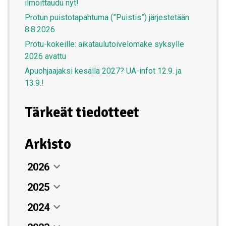
ilmoittaudu nyt!
Protun puistotapahtuma (”Puistis”) järjestetään
8.8.2026
Protu-kokeille: aikataulutoivelomake syksylle
2026 avattu
Apuohjaajaksi kesällä 2027? UA-infot 12.9. ja
13.9.!
Tärkeät tiedotteet
Arkisto
2026
2025
Elokuu
07. elokuun 2026
2024
Heinäkuu
Joulukuu
Leirikesän purkajaiset Nuuksiossa
26. heinäkuun 2026
12. joulukuun 2025