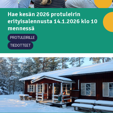
Hae kesän 2026 protuleirin
erityisalennusta 14.1.2026 klo 10
mennessä
PROTULEIRILLE
TIEDOTTEET