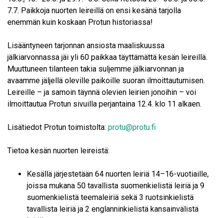
7.7. Paikkoja nuorten leireillä on ensi kesänä tarjolla
enemmän kuin koskaan Protun historiassa!
Lisääntyneen tarjonnan ansiosta maaliskuussa
jälkiarvonnassa jäi yli 60 paikkaa täyttämättä kesän leireillä.
Muuttuneen tilanteen takia suljemme jälkiarvonnan ja
avaamme jäljellä oleville paikoille suoran ilmoittautumisen.
Leireille – ja samoin täynnä olevien leirien jonoihin – voi
ilmoittautua Protun sivuilla perjantaina 12.4. klo 11 alkaen.
Lisätiedot Protun toimistolta:
protu@protu.fi
Tietoa kesän nuorten leireistä:
Kesällä järjestetään 64 nuorten leiriä 14–16-vuotiaille,
joissa mukana 50 tavallista suomenkielistä leiriä ja 9
suomenkielistä teemaleiriä sekä 3 ruotsinkielistä
tavallista leiriä ja 2 englanninkielistä kansainvälistä