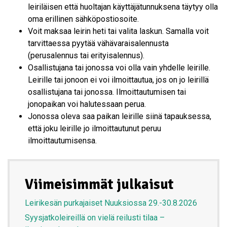
leiriläisen että huoltajan käyttäjätunnuksena täytyy olla
oma erillinen sähköpostiosoite.
Voit maksaa leirin heti tai valita laskun. Samalla voit
tarvittaessa pyytää vähävaraisalennusta
(perusalennus tai erityisalennus).
Osallistujana tai jonossa voi olla vain yhdelle leirille.
Leirille tai jonoon ei voi ilmoittautua, jos on jo leirillä
osallistujana tai jonossa. Ilmoittautumisen tai
jonopaikan voi halutessaan perua.
Jonossa oleva saa paikan leirille siinä tapauksessa,
että joku leirille jo ilmoittautunut peruu
ilmoittautumisensa.
Viimeisimmät julkaisut
Leirikesän purkajaiset Nuuksiossa 29.-30.8.2026
Syysjatkoleireillä on vielä reilusti tilaa –