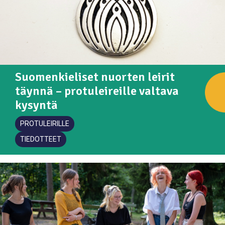
Suomenkieliset nuorten leirit
täynnä – protuleireille valtava
kysyntä
PROTULEIRILLE
TIEDOTTEET