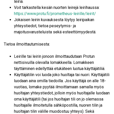
leiriä.
Voit tarkastella kesän nuorten leirejä leirihaussa:
https://www.protu.fi/prometheus-leirille/leirit/
Jokaisen leirin kuvauksesta löytyy leiripaikan
yhteystiedot, tietoa peseytymis- ja
majoitusvarusteluista sekä esteettömyydestä.
Tietoa ilmoittautumisesta:
Leirille tai leirin jonoon ilmoittaudutaan Protun
nettisivuilla olevalla lomakkeella. Lomakkeen
täyttäminen edellyttää etukäteen luotua käyttäjätiliä.
Käyttäjätilin voi luoda joko huoltaja tai nuori. Käyttäjätili
luodaan aina omilla tiedoilla. Jos käyttäjä on alle 18-
vuotias, lomake pyytää ilmoittamaan samalla myös
huoltajan yhteystiedot, jolloin myös huoltajalle luodaan
oma käyttäjätili (tai jos huoltajan tili on jo olemassa
huoltajalle ilmoitetulla sähköpostilla, nuoren tilin ja
huoltajan tilin välille muodostuu yhteys). Sekä