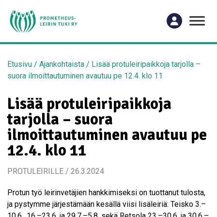
Etusivu
/
Ajankohtaista
/
Lisää protuleiripaikkoja tarjolla –
suora ilmoittautuminen avautuu pe 12.4. klo 11
Lisää protuleiripaikkoja
tarjolla – suora
ilmoittautuminen avautuu pe
12.4. klo 11
PROTULEIRILLE / 26.3.2024
Protun työ leirinvetäjien hankkimiseksi on tuottanut tulosta,
ja pystymme järjestämään kesällä viisi lisäleiriä: Teisko 3.–
10.6., 16.–23.6. ja 29.7.–5.8. sekä Retsola 23.–30.6. ja 30.6.–