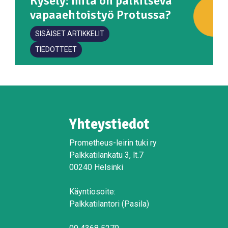
Kysely: mitä on palkitseva
vapaaehtoistyö Protussa?
SISÄISET ARTIKKELIT
TIEDOTTEET
Yhteystiedot
Prometheus-leirin tuki ry
Palkkatilankatu 3, lt.7
00240 Helsinki
Käyntiosoite:
Palkkatilantori (Pasila)