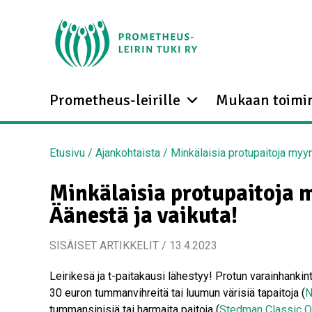
Prometheus-leirille
Mukaan toimi
Etusivu
/
Ajankohtaista
/
Minkälaisia protupaitoja myyn
Minkälaisia protupaitoja 
Äänestä ja vaikuta!
SISÄISET ARTIKKELIT / 13.4.2023
Leirikesä ja t-paitakausi lähestyy! Protun varainhan
30 euron tummanvihreitä tai luumun värisiä tapaitoja (
N
tummansinisiä tai harmaita paitoja (
Stedman Classic O