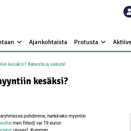
ntaan
Ajankohtaista
Protusta
Aktiive
tiin kesäksi? Äänestä ja vaikuta!
myyntiin kesäksi?
kintaryhmässä pohdimme, hankkiako myyntiin
eutral
men fitted) vai 19 euron
rganic
unisex). Kumman