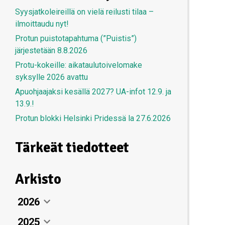
Syysjatkoleireillä on vielä reilusti tilaa –
ilmoittaudu nyt!
Protun puistotapahtuma (”Puistis”)
järjestetään 8.8.2026
Protu-kokeille: aikataulutoivelomake
syksylle 2026 avattu
Apuohjaajaksi kesällä 2027? UA-infot 12.9. ja
13.9.!
Protun blokki Helsinki Pridessä la 27.6.2026
Tärkeät tiedotteet
Arkisto
2026
2025
Elokuu