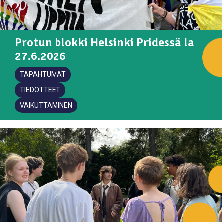
01. maaliskuun 2024
03. maaliskuun 2023
Kesäjatkoleirin 2024 ilmoittautuminen
Tervetuloa käyttämään Protun uusia
aukeaa sunnuntaina 3.3. klo 10
nettisivuja
Protun blokki Helsinki Pridessä la
27.6.2026
TAPAHTUMAT
TIEDOTTEET
VAIKUTTAMINEN