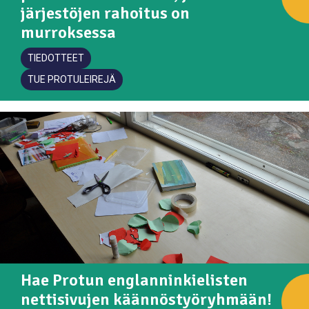
järjestöjen rahoitus on
murroksessa
TIEDOTTEET
TUE PROTULEIREJÄ
Hae Protun englanninkielisten
nettisivujen käännöstyöryhmään!