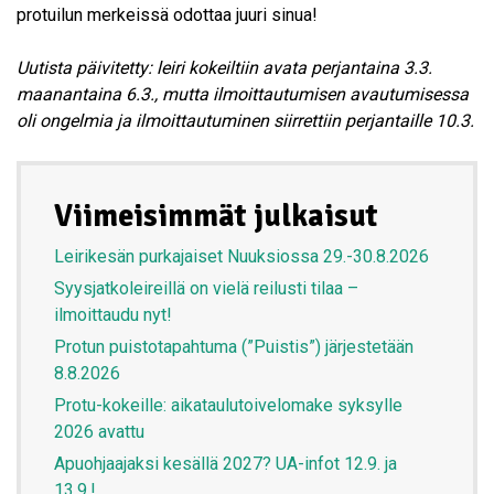
protuilun merkeissä odottaa juuri sinua!
Uutista päivitetty: leiri kokeiltiin avata perjantaina 3.3.
maanantaina 6.3.
, mutta ilmoittautumisen avautumisessa
oli ongelmia ja ilmoittautuminen siirrettiin perjantaille 10.3.
Viimeisimmät julkaisut
Leirikesän purkajaiset Nuuksiossa 29.-30.8.2026
Syysjatkoleireillä on vielä reilusti tilaa –
ilmoittaudu nyt!
Protun puistotapahtuma (”Puistis”) järjestetään
8.8.2026
Protu-kokeille: aikataulutoivelomake syksylle
2026 avattu
Apuohjaajaksi kesällä 2027? UA-infot 12.9. ja
13.9.!