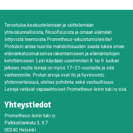
Tervetuloa keskustelemaan ja väittelemään
yhteiskunnallisista, filosofisisista ja omaan elämään
liittyvistä teemoista Prometheus-aikuistumisleirille!
Protuleiri antaa nuorille mahdollisuuden saada tukea oman
elämänkatsomuksensa rakentamiseen ja elämäntaitojen
kehittämiseen. Leiri käydään useimmiten 8. tai 9. luokan
jälkeen, mutta leirejä on myös 17–21-vuotiaille ja sitä
vanhemmille. Protun arvoja ovat ilo ja hyvinvointi,
yhdenvertaisuus, utelias pohdinta sekä vastuullisuus.
Leirejä vetävät vapaaehtoiset Prometheus-leirin tuki ry:ssä.
Yhteystiedot
Prometheus-leirin tuki ry
Palkkatilankatu 3, lt.7
00240 Helsinki