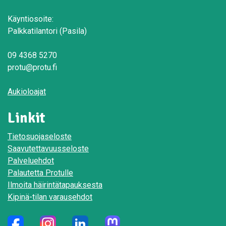
Käyntiosoite:
Palkkatilantori (Pasila)
09 4368 5270
protu@protu.fi
Aukioloajat
Linkit
Tietosuojaseloste
Saavutettavuusseloste
Palveluehdot
Palautetta Protulle
Ilmoita häirintätapauksesta
Kipinä-tilan varausehdot