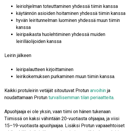
leiriohjelman toteuttaminen yhdessä tiimin kanssa
käytännön asioiden hoitaminen yhdessä tiimin kanssa
hyvän leiritunnelman luominen yhdessä muun tiimin
kanssa
leiripaikasta huolehtiminen yhdessä muiden
leirilläolijoiden kanssa
Leirin jälkeen
leiripalautteen kirjoittaminen
leirikokemuksen purkaminen muun tiimin kanssa.
Kaikki protuleirin vetäjät sitoutuvat Protun
arvoihin
ja
noudattamaan Protun
turvallisemman tilan periaatteita
.
Apuohjaaja ei ole yksin, vaan tiimi on hänen tukenaan.
Tiimissä on kaksi vähintään 20-vuotiasta ohjaajaa, ja viisi
15–19-vuotiasta apuohjaajaa. Lisäksi Protun vapaaehtoiset