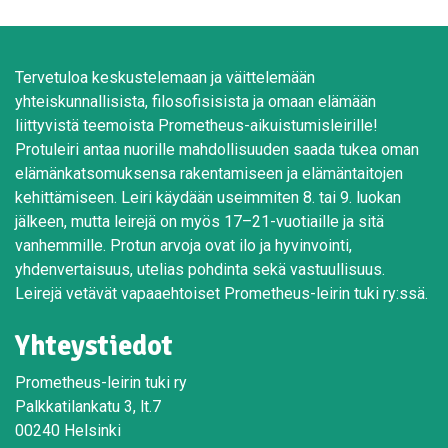
Tervetuloa keskustelemaan ja väittelemään
yhteiskunnallisista, filosofisisista ja omaan elämään
liittyvistä teemoista Prometheus-aikuistumisleirille!
Protuleiri antaa nuorille mahdollisuuden saada tukea oman
elämänkatsomuksensa rakentamiseen ja elämäntaitojen
kehittämiseen. Leiri käydään useimmiten 8. tai 9. luokan
jälkeen, mutta leirejä on myös 17–21-vuotiaille ja sitä
vanhemmille. Protun arvoja ovat ilo ja hyvinvointi,
yhdenvertaisuus, utelias pohdinta sekä vastuullisuus.
Leirejä vetävät vapaaehtoiset Prometheus-leirin tuki ry:ssä.
Yhteystiedot
Prometheus-leirin tuki ry
Palkkatilankatu 3, lt.7
00240 Helsinki