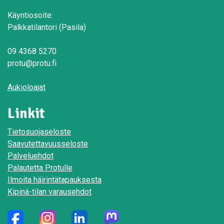
Käyntiosoite:
Palkkatilantori (Pasila)
09 4368 5270
protu@protu.fi
Aukioloajat
Linkit
Tietosuojaseloste
Saavutettavuusseloste
Palveluehdot
Palautetta Protulle
Ilmoita häirintätapauksesta
Kipinä-tilan varausehdot