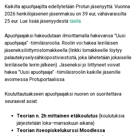
Kaikilta apuohjaajilta edellytetään Protun jäsenyyttä. Vuonna
2026 henkilöjäsenen jäsenmaksu on 39 eur, vähävaraisilta
25 eur. Lue lisää jäsenyydestä
täällä
.
Apuohjaajaksi hakeudutaan ilmoittamalla hakevansa ”Uusi
apuohjaaja” -tiimiläisroolia. Roolin voi hakea leiriläisen
jäseneksiliittymislomakkeella (linkki lomakkeelle löytyy
palautekyselysähköpostiviestistä, joka lähetetään jokaiselle
leiriläiselle leirin jälkeen). Jäseneksi jo liittyneet voivat
hakea ”Uusi apuohjaaja” -tiimiläisroolin kaikille jäsenille
avoimessa Protuportaalissa.
Kouluttautuakseen apuohjaajaksi nuoren on suoritettava
seuraavat asiat:
Teorian n. 2h mittainen etäkoulutus
(koulutuksia
järjestetään loka–marraskuun aikana)
Teorian itseopiskelukurssi Moodlessa