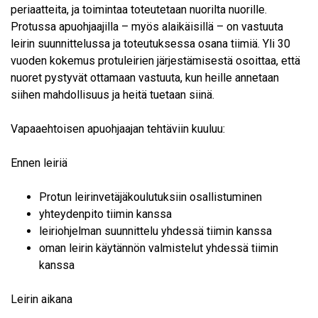
periaatteita, ja toimintaa toteutetaan nuorilta nuorille.
Protussa apuohjaajilla – myös alaikäisillä – on vastuuta
leirin suunnittelussa ja toteutuksessa osana tiimiä. Yli 30
vuoden kokemus protuleirien järjestämisestä osoittaa, että
nuoret pystyvät ottamaan vastuuta, kun heille annetaan
siihen mahdollisuus ja heitä tuetaan siinä.
Vapaaehtoisen apuohjaajan tehtäviin kuuluu:
Ennen leiriä
Protun leirinvetäjäkoulutuksiin osallistuminen
yhteydenpito tiimin kanssa
leiriohjelman suunnittelu yhdessä tiimin kanssa
oman leirin käytännön valmistelut yhdessä tiimin
kanssa
Leirin aikana