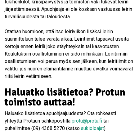
tukihenkilöt, kriisipäivystys ja toimiston väki tukevat leirin
järjestämisessä. Apuohjaaja ei ole koskaan vastuussa leirin
turvallisuudesta tai taloudesta.
Otathan huomioon, että itse leiriviikon lisäksi leirin
suunnitteluun tulee varata aikaa. Leiritiimit tapaavat useita
kertoja ennen leiriä joko etäyhteyksin tai kasvotusten.
Koulutuksiin osallistuminen ei sido mihinkään. Leiritiimiin
osallistumisen voi perua myös sen jälkeen, kun leiritiimit on
valittu, jos nuoren elämäntilanne muuttuu eivätkä voimavarat
riitä leirin vetämiseen.
Haluatko lisätietoa? Protun
toimisto auttaa!
Haluatko lisätietoa apuohjaajuudesta? Ota rohkeasti
yhteyttä Protuun sähköpostilla
protu@protu.fi
tai
puhelimitse (09) 4368 5270 (katso
aukioloajat
).