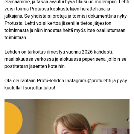
elämäämme, ja tässä avautui hyvä tilaisuus molempiin. Lehti
voisi toimia Protussa keskustelujen herättelijänä ja
jatkajana. Se yhdistäisi protuja ja toimisi dokumenttina nyky-
Protusta. Lehti voisi kertoa jäsenille tietoa järjestön
toiminnasta ja näin innostaa heitä myös itse osallistumaan
toimintaan
Lehden on tarkoitus ilmestyä vuonna 2026 kahdesti:
maaliskuussa verkossa ja elokuussa paperisena, jolloin se
postitetaan jäsenten koteihin.
Ota seurantaan Protu-lehden Instagram @protulehti ja pysy
kuulolla! Isoi juttui tulos!