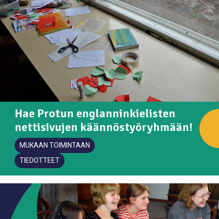
Hae Protun englanninkielisten
nettisivujen käännöstyöryhmään!
MUKAAN TOIMINTAAN
TIEDOTTEET