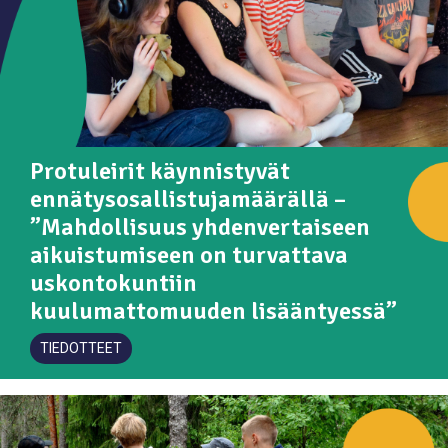
Protuleirit käynnistyvät
ennätysosallistujamäärällä –
”Mahdollisuus yhdenvertaiseen
aikuistumiseen on turvattava
uskontokuntiin
kuulumattomuuden lisääntyessä”
TIEDOTTEET