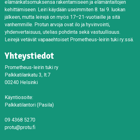
elämänkatsomuksensa rakentamiseen ja elämäntaitojen
kehittämiseen. Leiri käydään useimmiten 8. tai 9. luokan
jälkeen, mutta leirejä on myös 17–21-vuotiaille ja sitä
vanhemmille. Protun arvoja ovat ilo ja hyvinvointi,
yhdenvertaisuus, utelias pohdinta sekä vastuullisuus.
Leirejä vetävät vapaaehtoiset Prometheus-leirin tuki ry:ssä.
Yhteystiedot
Prometheus-leirin tuki ry
Palkkatilankatu 3, lt.7
00240 Helsinki
Käyntiosoite:
Palkkatilantori (Pasila)
09 4368 5270
protu@protu.fi