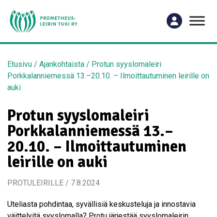
Etusivu
/
Ajankohtaista
/
Protun syyslomaleiri
Porkkalanniemessä 13.–20.10. – Ilmoittautuminen leirille on
auki
Protun syyslomaleiri
Porkkalanniemessä 13.–
20.10. – Ilmoittautuminen
leirille on auki
PROTULEIRILLE / 7.8.2024
Uteliasta pohdintaa, syvällisiä keskusteluja ja innostavia
väittelyitä syyslomalla? Protu järjestää syyslomaleirin