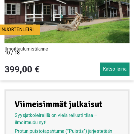
NUORTENLEIRI
Ilmoittautumistilanne
10 / 18
399,00
€
Katso leiriä
Viimeisimmät julkaisut
Syysjatkoleireillä on vielä reilusti tilaa –
ilmoittaudu nyt!
Protun puistotapahtuma (”Puistis”) järjestetään