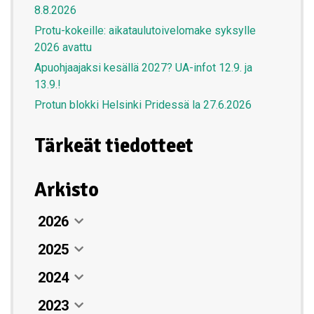
8.8.2026
Protu-kokeille: aikataulutoivelomake syksylle
2026 avattu
Apuohjaajaksi kesällä 2027? UA-infot 12.9. ja
13.9.!
Protun blokki Helsinki Pridessä la 27.6.2026
Tärkeät tiedotteet
Arkisto
2026
2025
Elokuu
05. elokuun 2026
2024
Heinäkuu
Joulukuu
Syysjatkoleireillä on vielä reilusti tilaa –
26. heinäkuun 2026
12. joulukuun 2025
2023
Kesäkuu
Marraskuu
Joulukuu
ilmoittaudu nyt!