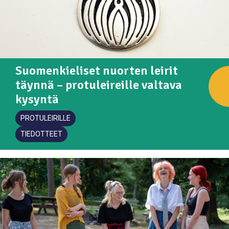
Suomenkieliset nuorten leirit
täynnä – protuleireille valtava
kysyntä
PROTULEIRILLE
TIEDOTTEET