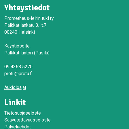
Yhteystiedot
Prometheus-leirin tuki ry
Palkkatilankatu 3, lt.7
00240 Helsinki
Käyntiosoite:
Palkkatilantori (Pasila)
09 4368 5270
protu@protu.fi
Aukioloajat
Linkit
Tietosuojaseloste
Saavutettavuusseloste
Palveluehdot