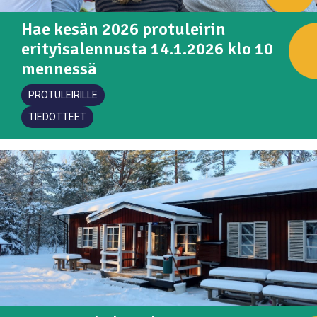
Hae kesän 2026 protuleirin
erityisalennusta 14.1.2026 klo 10
mennessä
PROTULEIRILLE
TIEDOTTEET