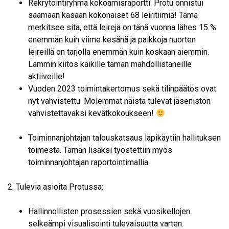
Rekrytointiryhmä kokoamisraportti: Protu onnistui
saamaan kasaan kokonaiset 68 leiritiimiä! Tämä
merkitsee sitä, että leirejä on tänä vuonna lähes 15 %
enemmän kuin viime kesänä ja paikkoja nuorten
leireillä on tarjolla enemmän kuin koskaan aiemmin.
Lämmin kiitos kaikille tämän mahdollistaneille
aktiiveille!
Vuoden 2023 toimintakertomus sekä tilinpäätös ovat
nyt vahvistettu. Molemmat näistä tulevat jäsenistön
vahvistettavaksi kevätkokoukseen!
Toiminnanjohtajan talouskatsaus läpikäytiin hallituksen
toimesta. Tämän lisäksi työstettiin myös
toiminnanjohtajan raportointimallia.
2. Tulevia asioita Protussa:
Hallinnollisten prosessien sekä vuosikellojen
selkeämpi visualisointi tulevaisuutta varten.