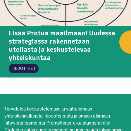
Lisää Protua maailmaan! Uudessa
strategiassa rakennetaan
uteliasta ja keskustelevaa
yhteiskuntaa
TIEDOTTEET
Tervetuloa keskustelemaan ja väittelemään
yhteiskunnallisista, filosofisisista ja omaan elämään
liittyvistä teemoista Prometheus-aikuistumisleirille!
Protuleiri antaa nuorille mahdollisuuden saada tukea oman