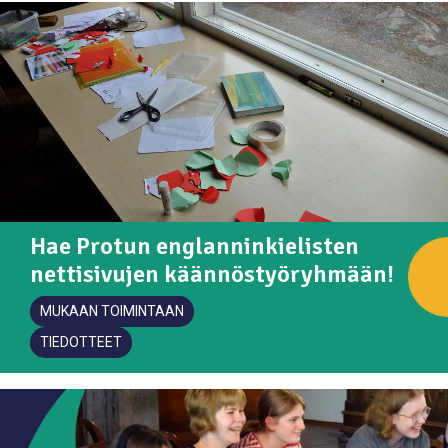
Hae Protun englanninkielisten
nettisivujen käännöstyöryhmään!
MUKAAN TOIMINTAAN
TIEDOTTEET