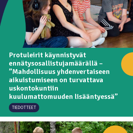
Protuleirit käynnistyvät
ennätysosallistujamäärällä –
”Mahdollisuus yhdenvertaiseen
aikuistumiseen on turvattava
uskontokuntiin
kuulumattomuuden lisääntyessä”
TIEDOTTEET