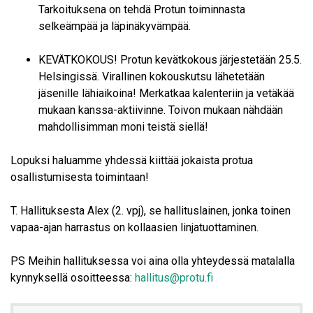
Tarkoituksena on tehdä Protun toiminnasta
selkeämpää ja läpinäkyvämpää.
KEVÄTKOKOUS! Protun kevätkokous järjestetään 25.5.
Helsingissä. Virallinen kokouskutsu lähetetään
jäsenille lähiaikoina! Merkatkaa kalenteriin ja vetäkää
mukaan kanssa-aktiivinne. Toivon mukaan nähdään
mahdollisimman moni teistä siellä!
Lopuksi haluamme yhdessä kiittää jokaista protua
osallistumisesta toimintaan!
T. Hallituksesta Alex (2. vpj), se hallituslainen, jonka toinen
vapaa-ajan harrastus on kollaasien linjatuottaminen.
PS Meihin hallituksessa voi aina olla yhteydessä matalalla
kynnyksellä osoitteessa:
hallitus@protu.fi