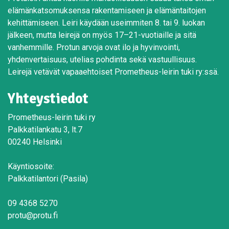
elämänkatsomuksensa rakentamiseen ja elämäntaitojen
kehittämiseen. Leiri käydään useimmiten 8. tai 9. luokan
jälkeen, mutta leirejä on myös 17–21-vuotiaille ja sitä
vanhemmille. Protun arvoja ovat ilo ja hyvinvointi,
yhdenvertaisuus, utelias pohdinta sekä vastuullisuus.
Leirejä vetävät vapaaehtoiset Prometheus-leirin tuki ry:ssä.
Yhteystiedot
Prometheus-leirin tuki ry
Palkkatilankatu 3, lt.7
00240 Helsinki
Käyntiosoite:
Palkkatilantori (Pasila)
09 4368 5270
protu@protu.fi