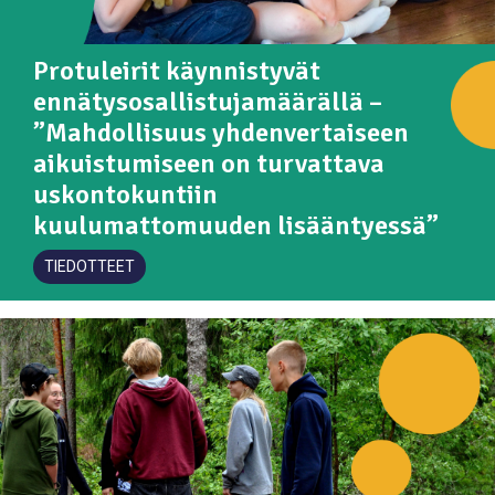
Protuleirit käynnistyvät
ennätysosallistujamäärällä –
”Mahdollisuus yhdenvertaiseen
aikuistumiseen on turvattava
uskontokuntiin
kuulumattomuuden lisääntyessä”
TIEDOTTEET