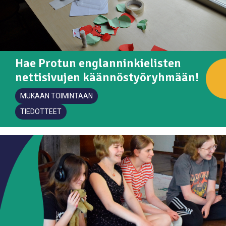
Hae Protun englanninkielisten
nettisivujen käännöstyöryhmään!
MUKAAN TOIMINTAAN
TIEDOTTEET