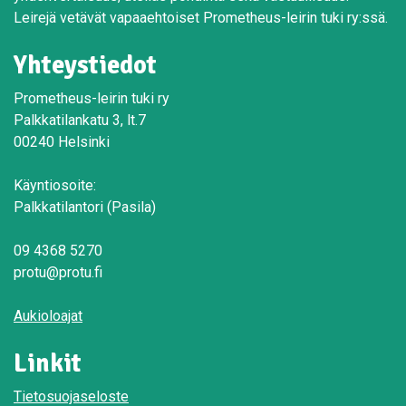
Leirejä vetävät vapaaehtoiset Prometheus-leirin tuki ry:ssä.
Yhteystiedot
Prometheus-leirin tuki ry
Palkkatilankatu 3, lt.7
00240 Helsinki
Käyntiosoite:
Palkkatilantori (Pasila)
09 4368 5270
protu@protu.fi
Aukioloajat
Linkit
Tietosuojaseloste