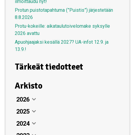
ilmoittaudu nyt!
Protun puistotapahtuma (”Puistis”) järjestetään
8.8.2026
Protu-kokeille: aikataulutoivelomake syksylle
2026 avattu
Apuohjaajaksi kesällä 2027? UA-infot 12.9. ja
13.9.!
Tärkeät tiedotteet
Arkisto
2026
2025
Elokuu
07. elokuun 2026
2024
Heinäkuu
Joulukuu
Leirikesän purkajaiset Nuuksiossa
26. heinäkuun 2026
12. joulukuun 2025