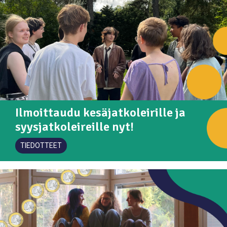
Ilmoittaudu kesäjatkoleirille ja
syysjatkoleireille nyt!
TIEDOTTEET