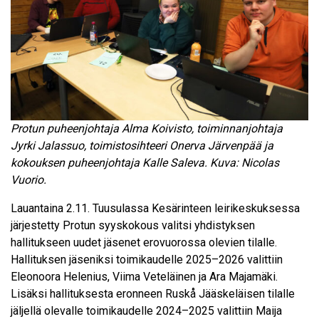
Protun puheenjohtaja Alma Koivisto, toiminnanjohtaja
Jyrki Jalassuo, toimistosihteeri Onerva Järvenpää ja
kokouksen puheenjohtaja Kalle Saleva. Kuva: Nicolas
Vuorio.
Lauantaina 2.11. Tuusulassa Kesärinteen leirikeskuksessa
järjestetty Protun syyskokous valitsi yhdistyksen
hallitukseen uudet jäsenet erovuorossa olevien tilalle.
Hallituksen jäseniksi toimikaudelle 2025–2026 valittiin
Eleonoora Helenius, Viima Veteläinen ja Ara Majamäki.
Lisäksi hallituksesta eronneen Ruskå Jääskeläisen tilalle
jäljellä olevalle toimikaudelle 2024–2025 valittiin Maija