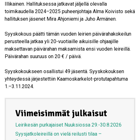
Illikainen. Hallituksessa jatkavat jäljellä olevalla
toimikaudella 2024–2025 puheenjohtaja Alma Koivisto sekä
hallituksen jäsenet Mira Ahjoniemi ja Juho Ärmänen.
Syyskokous päätti tämän vuoden leirien päivärahakokeilun
perusteella jatkaa yli 20-vuotiaille aikuisille ohjaajille
maksettavan päivärahan maksamista ensi vuoden leireillä.
Päivärahan suuruus on 20 € / päivä.
Syyskokoukseen osallistui 49 jäsentä. Syyskokouksen
yhteydessä järjestettiin Kaamoskarkelot-protutapahtuma
1.–3.11.2024.
Viimeisimmät julkaisut
Leirikesän purkajaiset Nuuksiossa 29.-30.8.2026
Syysjatkoleireillä on vielä reilusti tilaa –