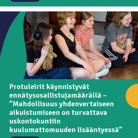
Protuleirit käynnistyvät
ennätysosallistujamäärällä –
”Mahdollisuus yhdenvertaiseen
aikuistumiseen on turvattava
uskontokuntiin
kuulumattomuuden lisääntyessä”