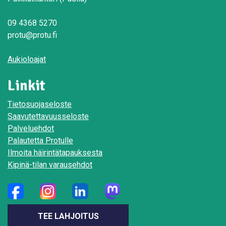
09 4368 5270
protu@protu.fi
Aukioloajat
Linkit
Tietosuojaseloste
Saavutettavuusseloste
Palveluehdot
Palautetta Protulle
Ilmoita häirintätapauksesta
Kipinä-tilan varausehdot
TEE LAHJOITUS