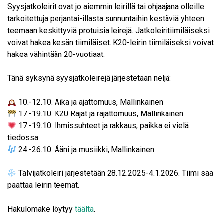
Syysjatkoleirit ovat jo aiemmin leirillä tai ohjaajana olleille
tarkoitettuja perjantai-illasta sunnuntaihin kestäviä yhteen
teemaan keskittyviä protuisia leirejä. Jatkoleiritiimiläiseksi
voivat hakea kesän tiimiläiset. K20-leirin tiimiläiseksi voivat
hakea vähintään 20-vuotiaat.⁣
Tänä syksynä syysjatkoleirejä järjestetään neljä:⁣
10.-12.10. Aika ja ajattomuus, Mallinkainen⁣
17.-19.10. K20 Rajat ja rajattomuus, Mallinkainen⁣
17.-19.10. Ihmissuhteet ja rakkaus, paikka ei vielä
tiedossa⁣
24.-26.10. Ääni ja musiikki, Mallinkainen⁣
Talvijatkoleiri järjestetään 28.12.2025-4.1.2026. Tiimi saa
päättää leirin teemat.⁣
Hakulomake löytyy
täältä
.