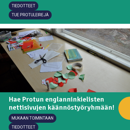
TIEDOTTEET
TUE PROTULEIREJÄ
Hae Protun englanninkielisten
nettisivujen käännöstyöryhmään!
MUKAAN TOIMINTAAN
TIEDOTTEET