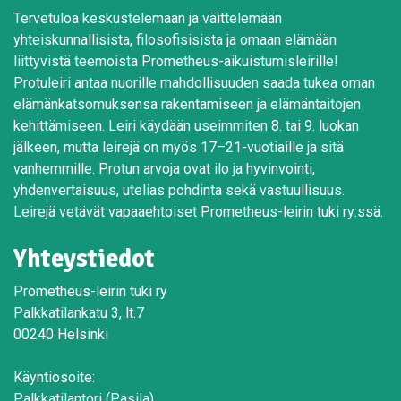
Tervetuloa keskustelemaan ja väittelemään
yhteiskunnallisista, filosofisisista ja omaan elämään
liittyvistä teemoista Prometheus-aikuistumisleirille!
Protuleiri antaa nuorille mahdollisuuden saada tukea oman
elämänkatsomuksensa rakentamiseen ja elämäntaitojen
kehittämiseen. Leiri käydään useimmiten 8. tai 9. luokan
jälkeen, mutta leirejä on myös 17–21-vuotiaille ja sitä
vanhemmille. Protun arvoja ovat ilo ja hyvinvointi,
yhdenvertaisuus, utelias pohdinta sekä vastuullisuus.
Leirejä vetävät vapaaehtoiset Prometheus-leirin tuki ry:ssä.
Yhteystiedot
Prometheus-leirin tuki ry
Palkkatilankatu 3, lt.7
00240 Helsinki
Käyntiosoite:
Palkkatilantori (Pasila)