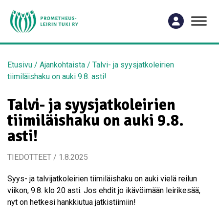
Etusivu
/
Ajankohtaista
/
Talvi- ja syysjatkoleirien
tiimiläishaku on auki 9.8. asti!
Talvi- ja syysjatkoleirien
tiimiläishaku on auki 9.8.
asti!
TIEDOTTEET / 1.8.2025
Syys- ja talvijatkoleirien tiimiläishaku on auki vielä reilun
viikon, 9.8. klo 20 asti. Jos ehdit jo ikävöimään leirikesää,
nyt on hetkesi hankkiutua jatkistiimiin!⁣