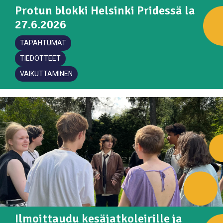
nettisivuja
Protun blokki Helsinki Pridessä la
27.6.2026
TAPAHTUMAT
TIEDOTTEET
VAIKUTTAMINEN
Ilmoittaudu kesäjatkoleirille ja