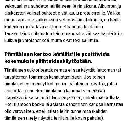
seksuaalista suhdetta leiriläiseen leirin aikana. Aikuisten ja
alaikäisten väliset suhteet eivät kuulu protuleireille. Vaikka
monet apparit ovatkin leiriä vetäessään alaikäisiä, on heillä
kuitenkin merkittävä auktoriteettiasema leiriläisiin.
Tasavertaisten ihmisten leiriromanssit eivät saa häiritä leirin
kulkua ja yhteishenkeä, mutta ovat toki sallittuja.
Tiimiläinen kertoo leiriläisille positiivisia
kokemuksia päihteidenkäytöstään.
Tiimiläisen auktoriteettiasemaa ei saa käyttää laittoman tai
turvattoman toiminnan kannustamiseen. Jos toinen
tiimiläinen on mennyt kehumaan päihteiden käyttöä, pitää
asia ottaa puheeksi tiimiläisen kanssa esimerkiksi
iltapalaverissa tai heti tilanteen jälkeen, mikäli mahdollista.
Heti tilanteen keskellä asiasta sanomisen kanssa kannattaa
olla varovainen, ettei latista leirin tunnelmaa (kahden
tiimiläisen riitely näyttää leiriläisille kovin pahalta).