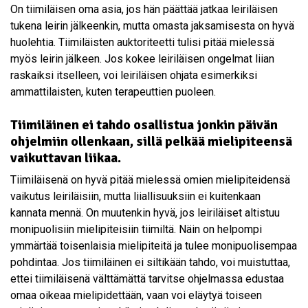
On tiimiläisen oma asia, jos hän päättää jatkaa leiriläisen
tukena leirin jälkeenkin, mutta omasta jaksamisesta on hyvä
huolehtia. Tiimiläisten auktoriteetti tulisi pitää mielessä
myös leirin jälkeen. Jos kokee leiriläisen ongelmat liian
raskaiksi itselleen, voi leiriläisen ohjata esimerkiksi
ammattilaisten, kuten terapeuttien puoleen.
Tiimiläinen ei tahdo osallistua jonkin päivän
ohjelmiin ollenkaan, sillä pelkää mielipiteensä
vaikuttavan liikaa.
Tiimiläisenä on hyvä pitää mielessä omien mielipiteidensä
vaikutus leiriläisiin, mutta liiallisuuksiin ei kuitenkaan
kannata mennä. On muutenkin hyvä, jos leiriläiset altistuu
monipuolisiin mielipiteisiin tiimiltä. Näin on helpompi
ymmärtää toisenlaisia mielipiteitä ja tulee monipuolisempaa
pohdintaa. Jos tiimiläinen ei siltikään tahdo, voi muistuttaa,
ettei tiimiläisenä välttämättä tarvitse ohjelmassa edustaa
omaa oikeaa mielipidettään, vaan voi eläytyä toiseen