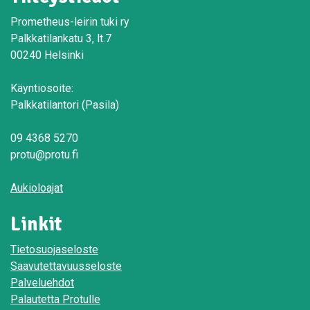
Prometheus-leirin tuki ry
Palkkatilankatu 3, lt.7
00240 Helsinki
Käyntiosoite:
Palkkatilantori (Pasila)
09 4368 5270
protu@protu.fi
Aukioloajat
Linkit
Tietosuojaseloste
Saavutettavuusseloste
Palveluehdot
Palautetta Protulle