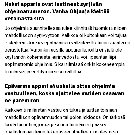
Kaksi apparia ovat laatineet syrjivän
ohjelmanumeron. Vanha Ohjaaja kieltää
vetämästä sitä.
Jo ohjelmia suunnitellessa tulee kiinnittää huomiota niiden
mahdolliseen syrjivyyteen. Kaikkea ei kuitenkaan voi tajuta
etukäteen. Joskus epätasainen vallankäyttö tiimin sisällä on
perusteltua. Varsinkin uusilla appareilla, joilla ei vielä ole
käytännön kokemusta leirinvedosta, voi lipsahtaa läpi
sopimattomia ohjelmia. Siksi tiimissä onkin kokeneempia
tiimiläisiä, ja erehtyminen on sallittua.
Epävarma appari ei uskalla ottaa ohjelmia
vastuulleen, koska ajattelee muiden osaavan
ne paremmin.
Kaikkien tiimiläisten vastuu on tukea ja auttaa toisiaan
mahdollisen epävarmuuden tai pelon iskiessä. On tärkeää
luoda tunnelma, jossa jokainen tiimiläinen pääsee
osallistumaan leirin tekemiseen itselleen luontevassa