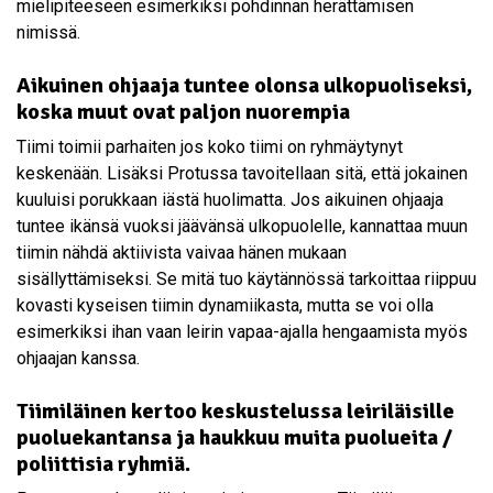
mielipiteeseen esimerkiksi pohdinnan herättämisen
nimissä.
Aikuinen ohjaaja tuntee olonsa ulkopuoliseksi,
koska muut ovat paljon nuorempia
Tiimi toimii parhaiten jos koko tiimi on ryhmäytynyt
keskenään. Lisäksi Protussa tavoitellaan sitä, että jokainen
kuuluisi porukkaan iästä huolimatta. Jos aikuinen ohjaaja
tuntee ikänsä vuoksi jäävänsä ulkopuolelle, kannattaa muun
tiimin nähdä aktiivista vaivaa hänen mukaan
sisällyttämiseksi. Se mitä tuo käytännössä tarkoittaa riippuu
kovasti kyseisen tiimin dynamiikasta, mutta se voi olla
esimerkiksi ihan vaan leirin vapaa-ajalla hengaamista myös
ohjaajan kanssa.
Tiimiläinen kertoo keskustelussa leiriläisille
puoluekantansa ja haukkuu muita puolueita /
poliittisia ryhmiä.