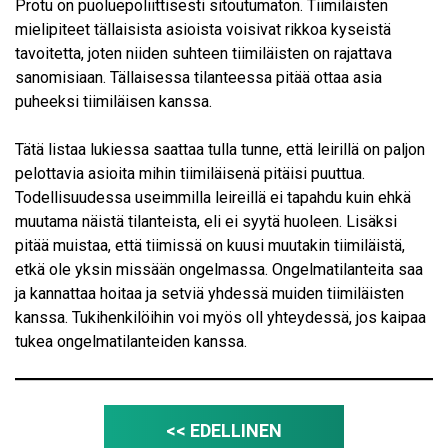
Protu on puoluepoliittisesti sitoutumaton. Tiimiläisten
mielipiteet tällaisista asioista voisivat rikkoa kyseistä
tavoitetta, joten niiden suhteen tiimiläisten on rajattava
sanomisiaan. Tällaisessa tilanteessa pitää ottaa asia
puheeksi tiimiläisen kanssa.
Tätä listaa lukiessa saattaa tulla tunne, että leirillä on paljon
pelottavia asioita mihin tiimiläisenä pitäisi puuttua.
Todellisuudessa useimmilla leireillä ei tapahdu kuin ehkä
muutama näistä tilanteista, eli ei syytä huoleen. Lisäksi
pitää muistaa, että tiimissä on kuusi muutakin tiimiläistä,
etkä ole yksin missään ongelmassa. Ongelmatilanteita saa
ja kannattaa hoitaa ja setviä yhdessä muiden tiimiläisten
kanssa. Tukihenkilöihin voi myös oll yhteydessä, jos kaipaa
tukea ongelmatilanteiden kanssa.
<< EDELLINEN