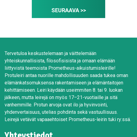
SEURAAVA >>
Tervetuloa keskustelemaan ja väittelemään
yhteiskunnallisista, filosofisisista ja omaan elämään
liittyvistä teemoista Prometheus-aikuistumisleirille!
Protuleiri antaa nuorille mahdollisuuden saada tukea oman
elämänkatsomuksensa rakentamiseen ja elämäntaitojen
kehittämiseen. Leiri käydään useimmiten 8. tai 9. luokan
jälkeen, mutta leirejä on myös 17–21-vuotiaille ja sitä
vanhemmille. Protun arvoja ovat ilo ja hyvinvointi,
yhdenvertaisuus, utelias pohdinta sekä vastuullisuus.
Leirejä vetävät vapaaehtoiset Prometheus-leirin tuki ry:ssä.
Yhteystiedot