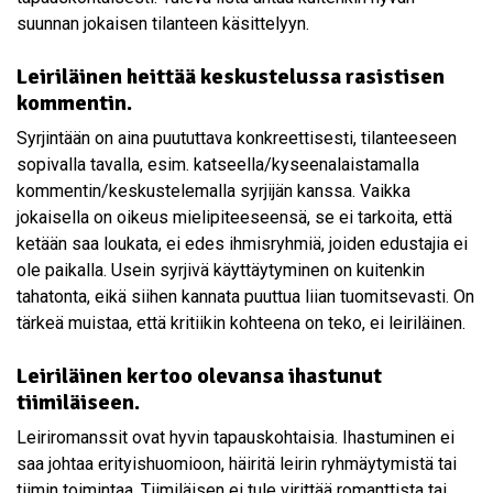
suunnan jokaisen tilanteen käsittelyyn.
Leiriläinen heittää keskustelussa rasistisen
kommentin.
Syrjintään on aina puututtava konkreettisesti, tilanteeseen
sopivalla tavalla, esim. katseella/kyseenalaistamalla
kommentin/keskustelemalla syrjijän kanssa. Vaikka
jokaisella on oikeus mielipiteeseensä, se ei tarkoita, että
ketään saa loukata, ei edes ihmisryhmiä, joiden edustajia ei
ole paikalla. Usein syrjivä käyttäytyminen on kuitenkin
tahatonta, eikä siihen kannata puuttua liian tuomitsevasti. On
tärkeä muistaa, että kritiikin kohteena on teko, ei leiriläinen.
Leiriläinen kertoo olevansa ihastunut
tiimiläiseen.
Leiriromanssit ovat hyvin tapauskohtaisia. Ihastuminen ei
saa johtaa erityishuomioon, häiritä leirin ryhmäytymistä tai
tiimin toimintaa. Tiimiläisen ei tule virittää romanttista tai