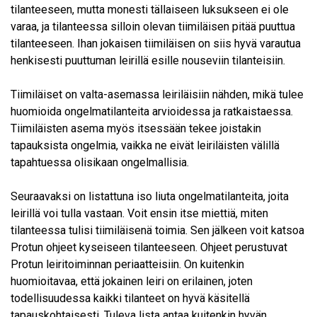
tilanteeseen, mutta monesti tällaiseen luksukseen ei ole
varaa, ja tilanteessa silloin olevan tiimiläisen pitää puuttua
tilanteeseen. Ihan jokaisen tiimiläisen on siis hyvä varautua
henkisesti puuttuman leirillä esille nouseviin tilanteisiin.
Tiimiläiset on valta-asemassa leiriläisiin nähden, mikä tulee
huomioida ongelmatilanteita arvioidessa ja ratkaistaessa.
Tiimiläisten asema myös itsessään tekee joistakin
tapauksista ongelmia, vaikka ne eivät leiriläisten välillä
tapahtuessa olisikaan ongelmallisia.
Seuraavaksi on listattuna iso liuta ongelmatilanteita, joita
leirillä voi tulla vastaan. Voit ensin itse miettiä, miten
tilanteessa tulisi tiimiläisenä toimia. Sen jälkeen voit katsoa
Protun ohjeet kyseiseen tilanteeseen. Ohjeet perustuvat
Protun leiritoiminnan periaatteisiin. On kuitenkin
huomioitavaa, että jokainen leiri on erilainen, joten
todellisuudessa kaikki tilanteet on hyvä käsitellä
tapauskohtaisesti. Tuleva lista antaa kuitenkin hyvän