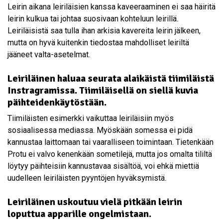
Leirin aikana leiriläisien kanssa kaveeraaminen ei saa häiritä
leirin kulkua tai johtaa suosivaan kohteluun leirillä.
Leiriläisistä saa tulla ihan arkisia kavereita leirin jälkeen,
mutta on hyvä kuitenkin tiedostaa mahdolliset leiriltä
jääneet valta-asetelmat.
Leiriläinen haluaa seurata alaikäistä tiimiläistä
Instragramissa. Tiimiläisellä on siellä kuvia
päihteidenkäytöstään.
Tiimiläisten esimerkki vaikuttaa leiriläisiin myös
sosiaalisessa mediassa. Myöskään somessa ei pidä
kannustaa laittomaan tai vaaralliseen toimintaan. Tietenkään
Protu ei valvo kenenkään sometilejä, mutta jos omalta tililtä
löytyy päihteisiin kannustavaa sisältöä, voi ehkä miettiä
uudelleen leiriläisten pyyntöjen hyväksymistä.
Leiriläinen uskoutuu vielä pitkään leirin
loputtua apparille ongelmistaan.