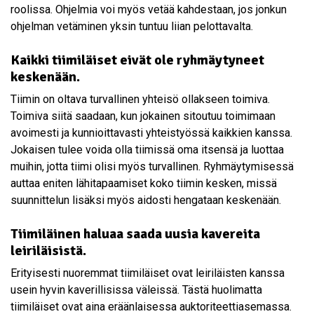
roolissa. Ohjelmia voi myös vetää kahdestaan, jos jonkun
ohjelman vetäminen yksin tuntuu liian pelottavalta.
Kaikki tiimiläiset eivät ole ryhmäytyneet
keskenään.
Tiimin on oltava turvallinen yhteisö ollakseen toimiva.
Toimiva siitä saadaan, kun jokainen sitoutuu toimimaan
avoimesti ja kunnioittavasti yhteistyössä kaikkien kanssa.
Jokaisen tulee voida olla tiimissä oma itsensä ja luottaa
muihin, jotta tiimi olisi myös turvallinen. Ryhmäytymisessä
auttaa eniten lähitapaamiset koko tiimin kesken, missä
suunnittelun lisäksi myös aidosti hengataan keskenään.
Tiimiläinen haluaa saada uusia kavereita
leiriläisistä.
Erityisesti nuoremmat tiimiläiset ovat leiriläisten kanssa
usein hyvin kaverillisissa väleissä. Tästä huolimatta
tiimiläiset ovat aina eräänlaisessa auktoriteettiasemassa.