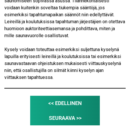
saunomiseen sopivassa asussa. Tilannekohtaisesti
voidaan kuitenkin soveltaa tiukempia sääntöjä, jos
esimerkiksi tapahtumapaikan säännöt niin edellyttävät.
Leireillä ja koulutuksissa tapahtuman järjestäjien on otettava
huomioon auktoriteettiasemansa ja pohdittava, miten ja
mille saunavuorolle osallistuvat.
Kysely voidaan toteuttaa esimerkiksi suljettuna kyselynä
lapuilla erityisesti leireillä ja koulutuksissa tai esimerkiksi
saunavastaavan ohjeistuksen mukaisesti viittauskyselynä
niin, että osallistujilla on silmät kiinni kyselyn ajan
viittauksen tapahtuessa.
<< EDELLINEN
SEURAAVA >>