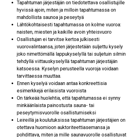
Tapahtuman järjestäjän on tiedotettava osallistujille
hyvissä ajoin, miten ja milloin tapahtumassa on
mahdollista saunoa ja peseytyä
Lähtökohtaisesti tapahtumassa on kolme vuoroa:
naisten, miesten ja kaikille avoin yhteisvuoro
Osallistujan ei tarvitse kertoa julkisesti
vuorovalintaansa, joten järjestetään suljettu kysely
joko nimettömällä lappukyselyllä tai suljetuin silmin
tehdyllä viittauskyselyllä tapahtuman järjestäjän
katsoessa. Kyselyn perusteella vuoroja voidaan
tarvittaessa muuttaa.
Ennen kyselyä voidaan antaa konkreettisia
esimerkkejä erilaisista vuoroista
On tärkeää huolehtia, että tapahtumassa ei synny
minkäänlaista painostusta sauna- tai
peseytymisvuorolle osallistumiseksi
Leireillä ja koulutuksissa tapahtuman järjestäjien on
otettava huomioon auktoriteettiasemansa ja
pohdittava, miten ja mille saunavuorolle osallistuvat