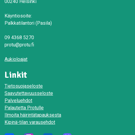
00240 Helsinki
Käyntiosoite:
Palkkatilantori (Pasila)
09 4368 5270
protu@protu.fi
Aukioloajat
Linkit
Tietosuojaseloste
Saavutettavuusseloste
Palveluehdot
Palautetta Protulle
Ilmoita häirintätapauksesta
Kipinä-tilan varausehdot