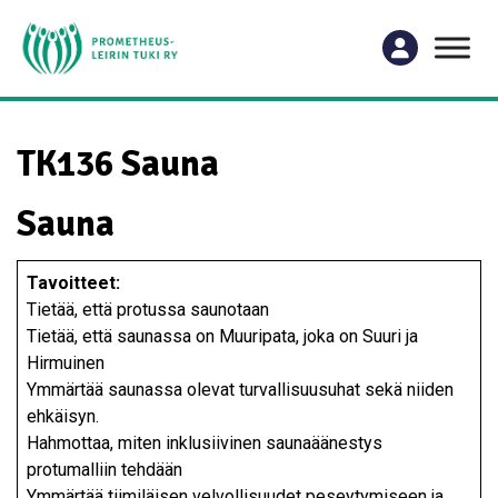
TK136 Sauna
Sauna
Tavoitteet:
Tietää, että protussa saunotaan
Tietää, että saunassa on Muuripata, joka on Suuri ja
Hirmuinen
Ymmärtää saunassa olevat turvallisuusuhat sekä niiden
ehkäisyn.
Hahmottaa, miten inklusiivinen saunaäänestys
protumalliin tehdään
Ymmärtää tiimiläisen velvollisuudet peseytymiseen ja