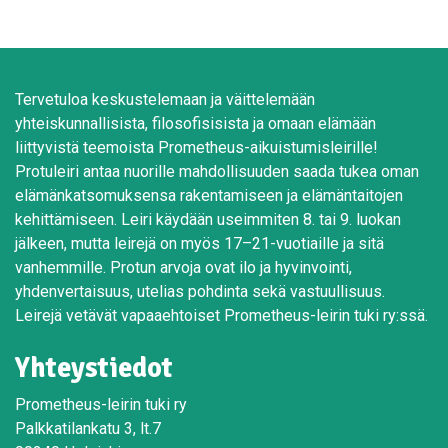
Tervetuloa keskustelemaan ja väittelemään
yhteiskunnallisista, filosofisisista ja omaan elämään
liittyvistä teemoista Prometheus-aikuistumisleirille!
Protuleiri antaa nuorille mahdollisuuden saada tukea oman
elämänkatsomuksensa rakentamiseen ja elämäntaitojen
kehittämiseen. Leiri käydään useimmiten 8. tai 9. luokan
jälkeen, mutta leirejä on myös 17–21-vuotiaille ja sitä
vanhemmille. Protun arvoja ovat ilo ja hyvinvointi,
yhdenvertaisuus, utelias pohdinta sekä vastuullisuus.
Leirejä vetävät vapaaehtoiset Prometheus-leirin tuki ry:ssä.
Yhteystiedot
Prometheus-leirin tuki ry
Palkkatilankatu 3, lt.7