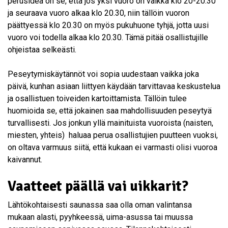
perusidea on se, että jos yksi vuoro on vaikka klo 20-20.30
ja seuraava vuoro alkaa klo 20.30, niin tällöin vuoron
päättyessä klo 20.30 on myös pukuhuone tyhjä, jotta uusi
vuoro voi todella alkaa klo 20.30. Tämä pitää osallistujille
ohjeistaa selkeästi.
Peseytymiskäytännöt voi sopia uudestaan vaikka joka
päivä, kunhan asiaan liittyen käydään tarvittavaa keskustelua
ja osallistuen toiveiden kartoittamista. Tällöin tulee
huomioida se, että jokainen saa mahdollisuuden peseytyä
turvallisesti. Jos jonkun yllä mainituista vuoroista (naisten,
miesten, yhteis) haluaa perua osallistujien puutteen vuoksi,
on oltava varmuus siitä, että kukaan ei varmasti olisi vuoroa
kaivannut.
Vaatteet päällä vai uikkarit?
Lähtökohtaisesti saunassa saa olla oman valintansa
mukaan alasti, pyyhkeessä, uima-asussa tai muussa