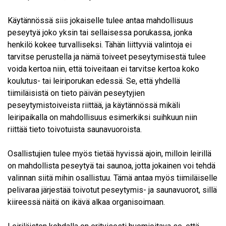
Käytännössä siis jokaiselle tulee antaa mahdollisuus
peseytyä joko yksin tai sellaisessa porukassa, jonka
henkilö kokee turvalliseksi. Tähän liittyviä valintoja ei
tarvitse perustella ja nämä toiveet peseytymisestä tulee
voida kertoa niin, että toiveitaan ei tarvitse kertoa koko
koulutus- tai leiriporukan edessä. Se, että yhdellä
tiimiläisistä on tieto päivän peseytyjien
peseytymistoiveista riittää, ja käytännössä mikäli
leiripaikalla on mahdollisuus esimerkiksi suihkuun niin
riittää tieto toivotuista saunavuoroista.
Osallistujien tulee myös tietää hyvissä ajoin, milloin leirillä
on mahdollista peseytyä tai saunoa, jotta jokainen voi tehdä
valinnan siitä mihin osallistuu. Tämä antaa myös tiimiläiselle
pelivaraa järjestää toivotut peseytymis- ja saunavuorot, sillä
kiireessä näitä on ikävä alkaa organisoimaan.