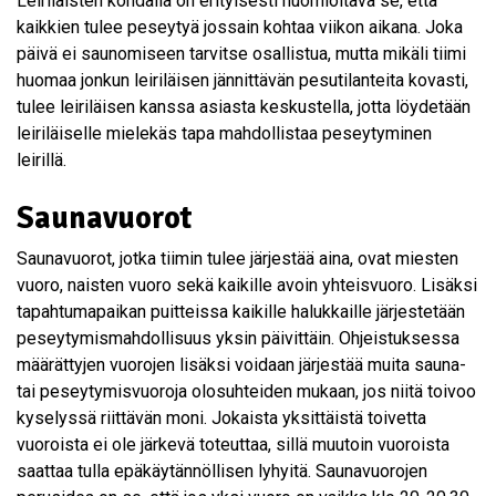
Leiriläisten kohdalla on erityisesti huomioitava se, että
kaikkien tulee peseytyä jossain kohtaa viikon aikana. Joka
päivä ei saunomiseen tarvitse osallistua, mutta mikäli tiimi
huomaa jonkun leiriläisen jännittävän pesutilanteita kovasti,
tulee leiriläisen kanssa asiasta keskustella, jotta löydetään
leiriläiselle mielekäs tapa mahdollistaa peseytyminen
leirillä.
Saunavuorot
Saunavuorot, jotka tiimin tulee järjestää aina, ovat miesten
vuoro, naisten vuoro sekä kaikille avoin yhteisvuoro. Lisäksi
tapahtumapaikan puitteissa kaikille halukkaille järjestetään
peseytymismahdollisuus yksin päivittäin. Ohjeistuksessa
määrättyjen vuorojen lisäksi voidaan järjestää muita sauna-
tai peseytymisvuoroja olosuhteiden mukaan, jos niitä toivoo
kyselyssä riittävän moni. Jokaista yksittäistä toivetta
vuoroista ei ole järkevä toteuttaa, sillä muutoin vuoroista
saattaa tulla epäkäytännöllisen lyhyitä. Saunavuorojen