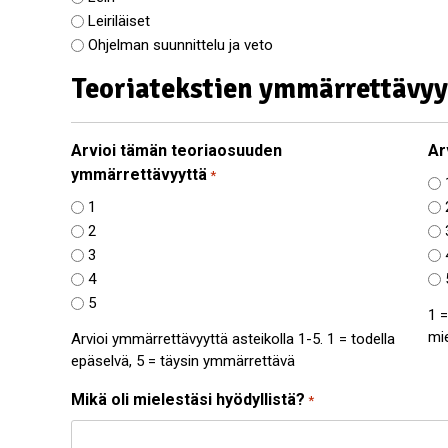
Leiriläiset
Ohjelman suunnittelu ja veto
Teoriatekstien ymmärrettävyy
Arvioi tämän teoriaosuuden
Ar
ymmärrettävyyttä
*
1
2
3
4
5
1 
mie
Arvioi ymmärrettävyyttä asteikolla 1-5. 1 = todella
epäselvä, 5 = täysin ymmärrettävä
Mikä oli mielestäsi hyödyllistä?
*