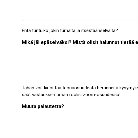
Entä tuntuiko jokin turhalta ja itsestäänselvältä?
Mikä jäi epäselväksi? Mistä olisit halunnut tietä
Tähän voit kirjoittaa teoriaosuudesta heränneitä kysymyksi
saat vastauksen oman roolisi zoom-osuudessa!
Muuta palautetta?