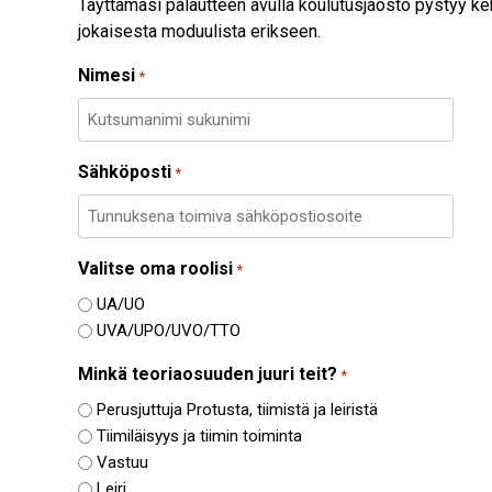
Täyttämäsi palautteen avulla koulutusjaosto pystyy ke
jokaisesta moduulista erikseen.
Nimesi
*
Sähköposti
*
Valitse oma roolisi
*
UA/UO
UVA/UPO/UVO/TTO
Minkä teoriaosuuden juuri teit?
*
Perusjuttuja Protusta, tiimistä ja leiristä
Tiimiläisyys ja tiimin toiminta
Vastuu
Leiri