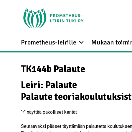
Prometheus-leirille
Mukaan toimi
TK144b Palaute
Leiri: Palaute
Palaute teoriakoulutuksis
"
" näyttää pakolliset kentät
*
Seuraavaksi pääset täyttämään palautetta koulutuksen