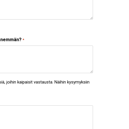
ä enemmän?
*
ä, joihin kaipaisit vastausta. Näihin kysymyksiin