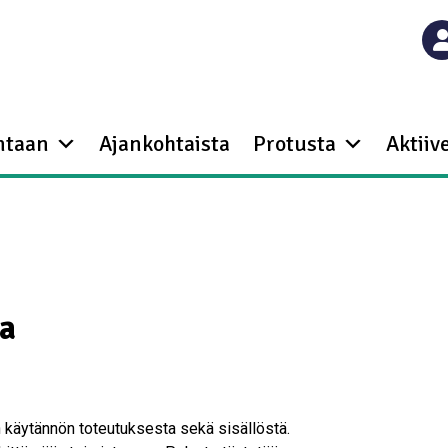
ntaan
Ajankohtaista
Protusta
Aktiive
ta
 käytännön toteutuksesta sekä sisällöstä.