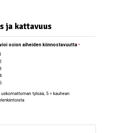
s ja kattavuus
vioi osion aiheiden kiinnostavuutta
*
1
2
3
4
5
= uskomattoman tylsää, 5 = kauhean
lenkiintoista