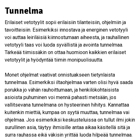
Tunnelma
Erilaiset vetotyylit sopii erilaisiin tilanteisiin, ohjelmiin ja
tavoitteisiin. Esimerkiksi innostava ja energinen vetotyyli
voi auttaa leiriläisiä kiinnostumaan aiheesta, ja rauhallinen
vetotyyli taas voi luoda syvällistä ja avointa tunnelmaa.
Tärkeää tiimissäkin on ottaa huomioon kaikkien erilaiset
vetotyylit ja hyödyntää tiimin monipuolisuutta.
Monet ohjelmat vaativat onnistuakseen tietynlaista
tunnelmaa. Esimerkiksi iltaohjelmaa varten olisi hyvä saada
porukka jo vähän rauhoittumaan, ja henkilökohtaisista
asioista puhuminen voi mennä pahasti metsään, jos
vallitsevana tunnelmana on hysteerinen hihitys. Kannattaa
kuitenkin miettiä, kumpaa on syytä muuttaa, tunnelmaa vai
ohjelmaa. Jos esimerkiksi keskusteluissa on tullut ilmi jokin
surullinen asia, täytyy ihmisille antaa aikaa käsitellä sitä ja
surra rauhassa eikä väkisin yrittää luoda hilpeää tunnelmaa.