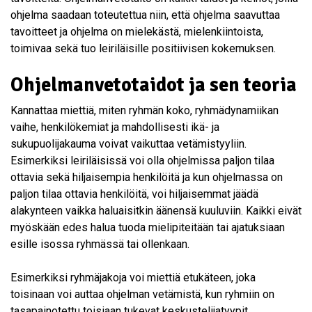
ohjelma saadaan toteutettua niin, että ohjelma saavuttaa
tavoitteet ja ohjelma on mielekästä, mielenkiintoista,
toimivaa sekä tuo leiriläisille positiivisen kokemuksen.
Ohjelmanvetotaidot ja sen teoria
Kannattaa miettiä, miten ryhmän koko, ryhmädynamiikan
vaihe, henkilökemiat ja mahdollisesti ikä- ja
sukupuolijakauma voivat vaikuttaa vetämistyyliin.
Esimerkiksi leiriläisissä voi olla ohjelmissa paljon tilaa
ottavia sekä hiljaisempia henkilöitä ja kun ohjelmassa on
paljon tilaa ottavia henkilöitä, voi hiljaisemmat jäädä
alakynteen vaikka haluaisitkin äänensä kuuluviin. Kaikki eivät
myöskään edes halua tuoda mielipiteitään tai ajatuksiaan
esille isossa ryhmässä tai ollenkaan.
Esimerkiksi ryhmäjakoja voi miettiä etukäteen, joka
toisinaan voi auttaa ohjelman vetämistä, kun ryhmiin on
tasapainotettu toisiaan tukevat keskustelijatyypit.