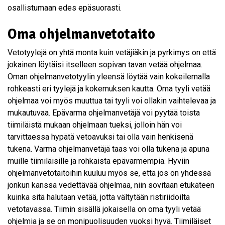
osallistumaan edes epäsuorasti.
Oma ohjelmanvetotaito
Vetotyylejä on yhtä monta kuin vetäjiäkin ja pyrkimys on että
jokainen löytäisi itselleen sopivan tavan vetää ohjelmaa.
Oman ohjelmanvetotyylin yleensä löytää vain kokeilemalla
rohkeasti eri tyylejä ja kokemuksen kautta. Oma tyyli vetää
ohjelmaa voi myös muuttua tai tyyli voi ollakin vaihtelevaa ja
mukautuvaa. Epävarma ohjelmanvetäjä voi pyytää toista
tiimiläistä mukaan ohjelmaan tueksi, jolloin hän voi
tarvittaessa hypätä vetoavuksi tai olla vain henkisenä
tukena. Varma ohjelmanvetäjä taas voi olla tukena ja apuna
muille tiimiläisille ja rohkaista epävarmempia. Hyviin
ohjelmanvetotaitoihin kuuluu myös se, että jos on yhdessä
jonkun kanssa vedettävää ohjelmaa, niin sovitaan etukäteen
kuinka sitä halutaan vetää, jotta vältytään ristiriidoilta
vetotavassa. Tiimin sisällä jokaisella on oma tyyli vetää
ohjelmia ja se on monipuolisuuden vuoksi hyvä. Tiimiläiset