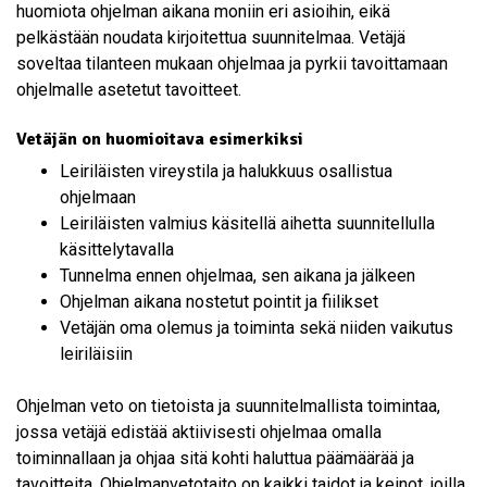
huomiota ohjelman aikana moniin eri asioihin, eikä
pelkästään noudata kirjoitettua suunnitelmaa. Vetäjä
soveltaa tilanteen mukaan ohjelmaa ja pyrkii tavoittamaan
ohjelmalle asetetut tavoitteet.
Vetäjän on huomioitava esimerkiksi
Leiriläisten vireystila ja halukkuus osallistua
ohjelmaan
Leiriläisten valmius käsitellä aihetta suunnitellulla
käsittelytavalla
Tunnelma ennen ohjelmaa, sen aikana ja jälkeen
Ohjelman aikana nostetut pointit ja fiilikset
Vetäjän oma olemus ja toiminta sekä niiden vaikutus
leiriläisiin
Ohjelman veto on tietoista ja suunnitelmallista toimintaa,
jossa vetäjä edistää aktiivisesti ohjelmaa omalla
toiminnallaan ja ohjaa sitä kohti haluttua päämäärää ja
tavoitteita. Ohjelmanvetotaito on kaikki taidot ja keinot, joilla