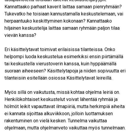
Kannattaako parhaat kaverit laittaa samaan pienryhmään?
Tukevatko he toisiaan kannustamalla keskustelemaan, vai
herpaantuuko keskittyminen kokonaan? Kannattaako
hiljainen keskustelija laittaa samaan ryhmään paljon tilaa
vievän kanssa?
Eri käsittelytavat toimivat erilaisissa tilanteissa. Onko
helpompi luoda keskustelua esimerkiksi ensin piirtämällä
tai keskustella vierustoverin kanssa, kuin hyppäämällä
suoraan aiheeseen? Käsittelytapoja ja niiden sopivuutta eri
tilanteisiin esitellään osiossa Käsittelytavat leireillä.
Myös sillä on vaikutusta, missä kohtaa ohjelma leiriä on.
Henkilökohtaiset keskustelut voivat lähentää ryhmää ja
hölmöt leikit vapauttavat ilmapiiriä, mutta herkimpiä aiheita
ei kannata sijoittaa alkuviikkoon, jolloin luottamuksen
rakentuminen on vielä kesken. Tunnelma vaikuttaa
ohjelmaan, mutta ohjelmanveto vaikuttaa myös tunnelmaan.