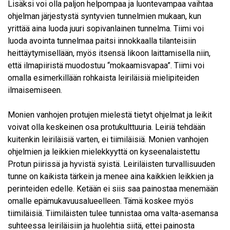
Lisäksi voi olla paljon helpompaa ja luontevampaa vaihtaa
ohjelman järjestystä syntyvien tunnelmien mukaan, kun
yrittää aina luoda juuri sopivanlainen tunnelma. Tiimi voi
luoda avointa tunnelmaa paitsi innokkaalla tilanteisiin
heittäytymisellään, myös itsensä likoon laittamisella niin,
että ilmapiiristä muodostuu “mokaamisvapaa”. Tiimi voi
omalla esimerkillään rohkaista leiriläisiä mielipiteiden
ilmaisemiseen.
Monien vanhojen protujen mielestä tietyt ohjelmat ja leikit
voivat olla keskeinen osa protukulttuuria. Leiriä tehdään
kuitenkin leiriläisiä varten, ei tiimiläisiä. Monien vanhojen
ohjelmien ja leikkien mielekkyyttä on kyseenalaistettu
Protun piirissä ja hyvistä syistä. Leiriläisten turvallisuuden
tunne on kaikista tärkein ja menee aina kaikkien leikkien ja
perinteiden edelle. Ketään ei siis saa painostaa menemään
omalle epämukavuusalueelleen. Tämä koskee myös
tiimiläisiä. Tiimiläisten tulee tunnistaa oma valta-asemansa
suhteessa leiriläisiin ja huolehtia siitä, ettei painosta