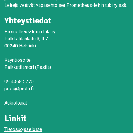
Leirejä vetävät vapaaehtoiset Prometheus-leirin tuki ry:ssä.
Yhteystiedot
Prometheus-leirin tuki ry
Palkkatilankatu 3, lt.7
00240 Helsinki
Käyntiosoite:
Palkkatilantori (Pasila)
09 4368 5270
protu@protu.fi
Aukioloajat
Linkit
Tietosuojaseloste