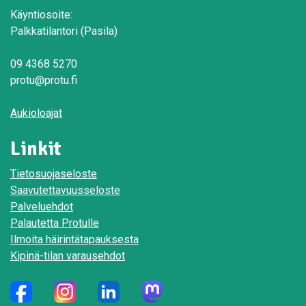
Käyntiosoite:
Palkkatilantori (Pasila)
09 4368 5270
protu@protu.fi
Aukioloajat
Linkit
Tietosuojaseloste
Saavutettavuusseloste
Palveluehdot
Palautetta Protulle
Ilmoita häirintätapauksesta
Kipinä-tilan varausehdot