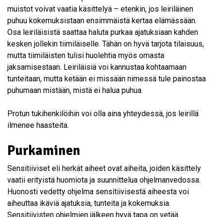
muistot voivat vaatia käsittelyä – etenkin, jos leiriläinen
puhuu kokemuksistaan ensimmäistä kertaa elämässään.
Osa leiriläisistä saattaa haluta purkaa ajatuksiaan kahden
kesken jollekin tiimiläiselle. Tähän on hyvä tarjota tilaisuus,
mutta tiimiläisten tulisi huolehtia myös omasta
jaksamisestaan. Leiriläisiä voi kannustaa kohtaamaan
tunteitaan, mutta ketään ei missään nimessä tule painostaa
puhumaan mistään, mistä ei halua puhua.
Protun tukihenkilöihin voi olla aina yhteydessä, jos leirillä
ilmenee haasteita.
Purkaminen
Sensitiiviset eli herkät aiheet ovat aiheita, joiden käsittely
vaatii erityistä huomiota ja suunnittelua ohjelmanvedossa.
Huonosti vedetty ohjelma sensitiivisestä aiheesta voi
aiheuttaa ikäviä ajatuksia, tunteita ja kokemuksia.
Sensitiivisten ohjelmien jälkeen hyvä tapa on vetää