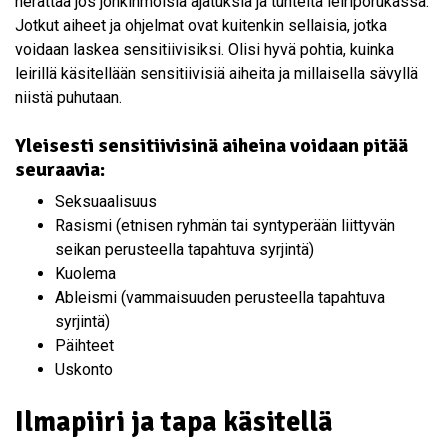
herättää jos jonkinmoisia ajatuksia ja tunteita leiriporukassa.
Jotkut aiheet ja ohjelmat ovat kuitenkin sellaisia, jotka
voidaan laskea sensitiivisiksi. Olisi hyvä pohtia, kuinka
leirillä käsitellään sensitiivisiä aiheita ja millaisella sävyllä
niistä puhutaan.
Yleisesti sensitiivisinä aiheina voidaan pitää
seuraavia:
Seksuaalisuus
Rasismi (etnisen ryhmän tai syntyperään liittyvän
seikan perusteella tapahtuva syrjintä)
Kuolema
Ableismi (vammaisuuden perusteella tapahtuva
syrjintä)
Päihteet
Uskonto
Ilmapiiri ja tapa käsitellä