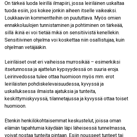
On tärkeä luoda leirillä ilmapiiri, jossa leiriläinen uskaltaa
tuoda esiin, jos kokee jonkin aiheen itselle vaikeaksi.
Loukkaaviin kommentteihin on puututtava. Myös omien
ennakkoluulojen tunnistaminen ja pohtiminen on tärkeää,
sillä ikinä ei voi tietää mikä on sensitiivistä kenellekin.
Sensitiivinen ohjelma voi koskettaa niin osallistujaa, kuin
ohjelman vetäjääkin.
Leiriläiset ovat eri vaiheissa murrosikää – esimerkiksi
itsetunnossa ja ajattelun kypsyydessä on suuria eroja.
Leirinvedossa tulee ottaa huomioon myös mm. erot
leiriläisten pohdiskelevaisuudessa, kyvyssä ja
uskalluksessa ilmaista ajatuksia ja tunteita,
keskittymiskyvyssä, tilannetajussa ja kyvyssä ottaa toiset
huomioon.
Etenkin henkilökohtaisemmat keskustelut, joissa oman
elämän tapahtumia käydään läpi läheisessä tunnelmassa,
voivat nostaa tunteita pintaan. Esiin nousseet tunteet tai