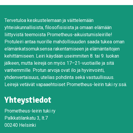
Tervetuloa keskustelemaan ja väittelemään
yhteiskunnallisista, filosofisisista ja omaan elämään
liittyvistä teemoista Prometheus-aikuistumisleirille!
Protuleiri antaa nuorille mahdollisuuden saada tukea oman
elämänkatsomuksensa rakentamiseen ja elämäntaitojen
kehittämiseen. Leiri käydään useimmiten 8. tai 9. luokan
jälkeen, mutta leirejä on myös 17–21-vuotiaille ja sitä
vanhemmille. Protun arvoja ovat ilo ja hyvinvointi,
yhdenvertaisuus, utelias pohdinta sekä vastuullisuus.
Leirejä vetävät vapaaehtoiset Prometheus-leirin tuki ry:ssä.
Yhteystiedot
Prometheus-leirin tuki ry
Palkkatilankatu 3, lt.7
00240 Helsinki