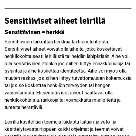
Sensitiiviset aiheet leirillä
Sensitiivinen = herkkä
Sensitiivinen tarkoittaa herkkää tai hienotunteista.
Sensitiiviset aiheet voivat olla aiheita, jotka koskettavat
henkilökohtaisesti leiriläistä tai heidän lähipiiriään. Aihe voi
olla sensitiivinen etenkin jos siihen liittyy ennakkoluuloja tai
syrjintää ja aihe koskettaa identiteettiä. Aihe voi myös olla
muuten raskas, jos siihen liittyy turvattomuuden kokemuksia
tai jos se koskettaa henkilön terveyden tai hengen
vaarantumista. Eli sensitiiviset aiheet saattavat olla
henkilökohtaisia, rankkoja tai voimakkaita mielipiteitä ja
tunteita herättäviä.
Leirillä käsitellään teemoja laidasta laitaan, ja veto- ja
käsittelytavasta riippuen kaikki ohjelmat ja teemat voivat