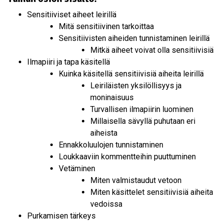
Sensitiiviset aiheet leirillä
Mitä sensitiivinen tarkoittaa
Sensitiivisten aiheiden tunnistaminen leirillä
Mitkä aiheet voivat olla sensitiivisiä
Ilmapiiri ja tapa käsitellä
Kuinka käsitellä sensitiivisiä aiheita leirillä
Leiriläisten yksilöllisyys ja
moninaisuus
Turvallisen ilmapiirin luominen
Millaisella sävyllä puhutaan eri
aiheista
Ennakkoluulojen tunnistaminen
Loukkaaviin kommentteihin puuttuminen
Vetäminen
Miten valmistaudut vetoon
Miten käsittelet sensitiivisiä aiheita
vedoissa
Purkamisen tärkeys