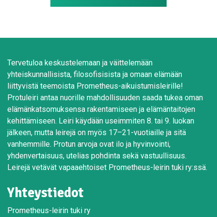
Tervetuloa keskustelemaan ja väittelemään
yhteiskunnallisista, filosofisisista ja omaan elämään
liittyvistä teemoista Prometheus-aikuistumisleirille!
Protuleiri antaa nuorille mahdollisuuden saada tukea oman
elämänkatsomuksensa rakentamiseen ja elämäntaitojen
kehittämiseen. Leiri käydään useimmiten 8. tai 9. luokan
jälkeen, mutta leirejä on myös 17–21-vuotiaille ja sitä
vanhemmille. Protun arvoja ovat ilo ja hyvinvointi,
yhdenvertaisuus, utelias pohdinta sekä vastuullisuus.
Leirejä vetävät vapaaehtoiset Prometheus-leirin tuki ry:ssä.
Yhteystiedot
Prometheus-leirin tuki ry