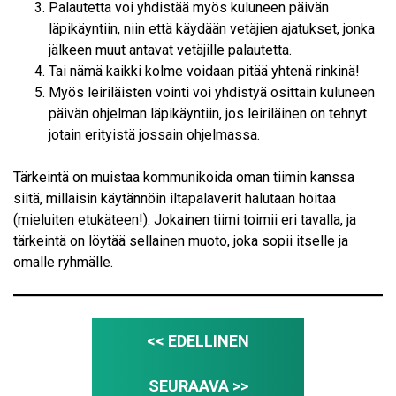
Palautetta voi yhdistää myös kuluneen päivän
läpikäyntiin, niin että käydään vetäjien ajatukset, jonka
jälkeen muut antavat vetäjille palautetta.
Tai nämä kaikki kolme voidaan pitää yhtenä rinkinä!
Myös leiriläisten vointi voi yhdistyä osittain kuluneen
päivän ohjelman läpikäyntiin, jos leiriläinen on tehnyt
jotain erityistä jossain ohjelmassa.
Tärkeintä on muistaa kommunikoida oman tiimin kanssa
siitä, millaisin käytännöin iltapalaverit halutaan hoitaa
(mieluiten etukäteen!). Jokainen tiimi toimii eri tavalla, ja
tärkeintä on löytää sellainen muoto, joka sopii itselle ja
omalle ryhmälle.
<< EDELLINEN
SEURAAVA >>