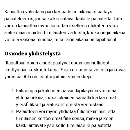
Kannattaa vähintään pari kertaa leirin aikana pitää täysi
palautekierros, jossa kaikki antavat kaikille palautetta. Tätä
varten kannattaa myös kirjoittaa itselleen etukäteen ylös
ajatuksiaan muiden tiimiläisten vedoista, koska ringin aikana
voi olla vaikeaa muistaa, mitä leirin aikana on tapahtunut.
Osioiden yhdistelystä
Iltapaltsun osien aiheet päätyvät usein luonnollisesti
limittymään keskustelussa. Siksi eri osioita voi olla järkevää
yhdistää. Alla on listattu joitain esimerkkejä.
Fiilisringin ja kuluneen päivän läpikäynnin voi pitää
yhtenä rinkinä, jossa jokainen samalla kertaa omat
yleisfiilikset ja ajatukset omista vedoistaan.
Palautteen voi myös yhdistää fiilisrinkiin niin, että
tiimiläinen kertoo omat fiiliksensä, minkä jälkeen
kaikki antavat kyseiselle tiimiläiselle palautetta.