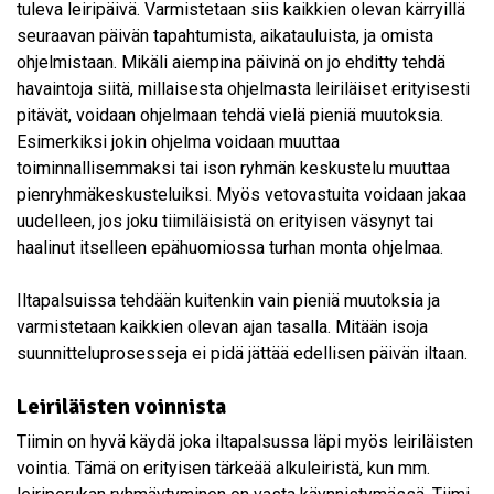
tuleva leiripäivä. Varmistetaan siis kaikkien olevan kärryillä
seuraavan päivän tapahtumista, aikatauluista, ja omista
ohjelmistaan. Mikäli aiempina päivinä on jo ehditty tehdä
havaintoja siitä, millaisesta ohjelmasta leiriläiset erityisesti
pitävät, voidaan ohjelmaan tehdä vielä pieniä muutoksia.
Esimerkiksi jokin ohjelma voidaan muuttaa
toiminnallisemmaksi tai ison ryhmän keskustelu muuttaa
pienryhmäkeskusteluiksi. Myös vetovastuita voidaan jakaa
uudelleen, jos joku tiimiläisistä on erityisen väsynyt tai
haalinut itselleen epähuomiossa turhan monta ohjelmaa.
Iltapalsuissa tehdään kuitenkin vain pieniä muutoksia ja
varmistetaan kaikkien olevan ajan tasalla. Mitään isoja
suunnitteluprosesseja ei pidä jättää edellisen päivän iltaan.
Leiriläisten voinnista
Tiimin on hyvä käydä joka iltapalsussa läpi myös leiriläisten
vointia. Tämä on erityisen tärkeää alkuleiristä, kun mm.