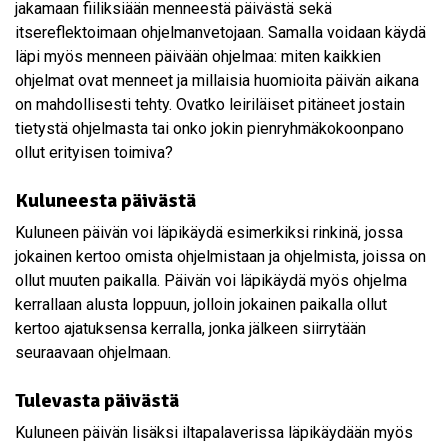
jakamaan fiiliksiään menneestä päivästä sekä
itsereflektoimaan ohjelmanvetojaan. Samalla voidaan käydä
läpi myös menneen päivään ohjelmaa: miten kaikkien
ohjelmat ovat menneet ja millaisia huomioita päivän aikana
on mahdollisesti tehty. Ovatko leiriläiset pitäneet jostain
tietystä ohjelmasta tai onko jokin pienryhmäkokoonpano
ollut erityisen toimiva?
Kuluneesta päivästä
Kuluneen päivän voi läpikäydä esimerkiksi rinkinä, jossa
jokainen kertoo omista ohjelmistaan ja ohjelmista, joissa on
ollut muuten paikalla. Päivän voi läpikäydä myös ohjelma
kerrallaan alusta loppuun, jolloin jokainen paikalla ollut
kertoo ajatuksensa kerralla, jonka jälkeen siirrytään
seuraavaan ohjelmaan.
Tulevasta päivästä
Kuluneen päivän lisäksi iltapalaverissa läpikäydään myös