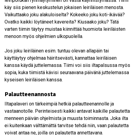
leiriporukan ryhmäytyminen on vasta käynnistymässä. Tiimi
käy siis pienen keskustelun jokaisen leiriläisen menosta.
Vaikuttaako joku alakuloiselta? Kokeeko joku koti-ikävää?
Ovatko kaikki löytäneet kavereita? Kiusaako joku? Tätä
varten tiimin täytyy muistaa kiinnittää huomiota leiriläisten
menoon myös ohjelmien ulkopuolella.
Jos joku leiriläinen esim. tuntuu olevan allapäin tai
käyttäytyy ohjelmaa häiritsevästi, kannattaa leiriläisen
kanssa käydä juttelemassa. Tiimi voi siis iltapalsussa myös
sopia, kuka tiimistä kävisi seuraavana päivänä juttelemassa
kyseisen leiriläisen kanssa.
Palautteenannosta
Iltapalaveri on tärkeimpiä hetkiä palautteenannolle ja
vastaanotolle. Perinteisesti kaikki antavat kaikille palautetta
menneen päivän ohjelmista ja muusta toiminnasta. Joka ilta
ei kuitenkaan välttämättä tarvitse tehdä niin, vaan palautetta
voivat antaa ne, joilla on palautetta annettavana.