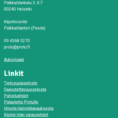
Palkkatilankatu 3, lt.7
00240 Helsinki
Käyntiosoite:
Palkkatilantori (Pasila)
09 4368 5270
protu@protu.fi
Aukioloajat
Linkit
Tietosuojaseloste
Saavutettavuusseloste
Palveluehdot
Palautetta Protulle
Ilmoita häirintätapauksesta
Kipinä-tilan varausehdot