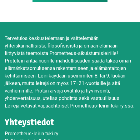
Tervetuloa keskustelemaan ja väittelemään
yhteiskunnallisista, filosofisisista ja omaan elämään
liittyvistä teemoista Prometheus-aikuistumisleirille!
Protuleiri antaa nuorille mahdollisuuden saada tukea oman
elämänkatsomuksensa rakentamiseen ja elämäntaitojen
kehittämiseen. Leiri käydään useimmiten 8. tai 9. luokan
jälkeen, mutta leirejä on myös 17–21-vuotiaille ja sitä
vanhemmille. Protun arvoja ovat ilo ja hyvinvointi,
yhdenvertaisuus, utelias pohdinta sekä vastuullisuus.
Leirejä vetävät vapaaehtoiset Prometheus-leirin tuki ry:ssä.
Yhteystiedot
Prometheus-leirin tuki ry