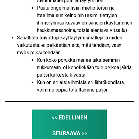
sivummalle/pois jättäytyminen
Puutu ongelmallisiin mielipiteisiin ja
itseilmaisun keinoihin (esim. tiettyjen
ihmisryhmää kuvaavien sanojen käyttäminen
haukkumasanoina, toisia alentava vitsailu)
Sanallista toivottuja käyttäytymismalleja ja niiden
vaikutusta: ei pelkästään sitä, mitä tehdään, vaan
myös miksi tehdään
Kun koko porukka menee aikaisemmin
nukkumaan, ei kenellekään tule pelkoa jäädä
paitsi kaikesta kivasta
Kun on erilaisia ihmisiä eri lähtökohdista,
voimme oppia toisiltamme paljon
<< EDELLINEN
SEURAAVA >>