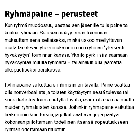
Ryhmäpaine – perusteet
Kun ryhmä muodostuu, saattaa sen jäsenille tulla paineita
kuulua ryhmään. Se usein näkyy oman toiminnan
mukauttamisena sellaiseksi, minkä uskoo miellyttävän
muita tai olevan yhdenmukainen muun ryhmän “yleisesti
hyväksytyn” toiminnan kanssa. Yksilö pyrkii siis saamaan
hyväksyntää muulta ryhmältä – tai ainakin olla jäämättä
ulkopuoliseksi porukassa.
Ryhmäpaine vaikuttaa eri ihmisiin eri tavalla. Paine saattaa
olla nonverbaalista ja toisten käyttäytymisestä tulevaa tai
suora kehotus toimia tietyllä tavalla, esim. olla samaa mieltä
muiden ryhmäläisten kanssa. Joihinkin ryhmäpaine vaikuttaa
herkemmin kuin toisiin, ja jotkut saattavat jopa päätyä
kokonaan piilottamaan todellisen itsensä sopeutuakseen
ryhmän odottamaan muottiin.