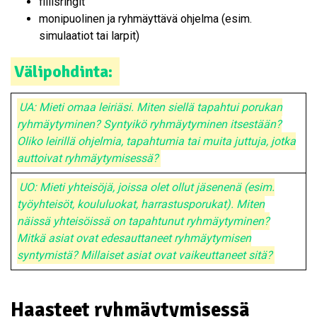
fiilisringit
monipuolinen ja ryhmäyttävä ohjelma (esim.
simulaatiot tai larpit)
Välipohdinta:
UA: Mieti omaa leiriäsi. Miten siellä tapahtui porukan
ryhmäytyminen? Syntyikö ryhmäytyminen itsestään?
Oliko leirillä ohjelmia, tapahtumia tai muita juttuja, jotka
auttoivat ryhmäytymisessä?
UO: Mieti yhteisöjä, joissa olet ollut jäsenenä (esim.
työyhteisöt, koululuokat, harrastusporukat). Miten
näissä yhteisöissä on tapahtunut ryhmäytyminen?
Mitkä asiat ovat edesauttaneet ryhmäytymisen
syntymistä? Millaiset asiat ovat vaikeuttaneet sitä?
Haasteet ryhmäytymisessä