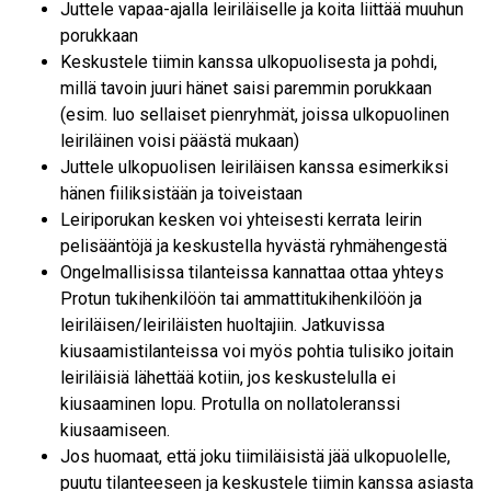
Juttele vapaa-ajalla leiriläiselle ja koita liittää muuhun
porukkaan
Keskustele tiimin kanssa ulkopuolisesta ja pohdi,
millä tavoin juuri hänet saisi paremmin porukkaan
(esim. luo sellaiset pienryhmät, joissa ulkopuolinen
leiriläinen voisi päästä mukaan)
Juttele ulkopuolisen leiriläisen kanssa esimerkiksi
hänen fiiliksistään ja toiveistaan
Leiriporukan kesken voi yhteisesti kerrata leirin
pelisääntöjä ja keskustella hyvästä ryhmähengestä
Ongelmallisissa tilanteissa kannattaa ottaa yhteys
Protun tukihenkilöön tai ammattitukihenkilöön ja
leiriläisen/leiriläisten huoltajiin. Jatkuvissa
kiusaamistilanteissa voi myös pohtia tulisiko joitain
leiriläisiä lähettää kotiin, jos keskustelulla ei
kiusaaminen lopu. Protulla on nollatoleranssi
kiusaamiseen.
Jos huomaat, että joku tiimiläisistä jää ulkopuolelle,
puutu tilanteeseen ja keskustele tiimin kanssa asiasta