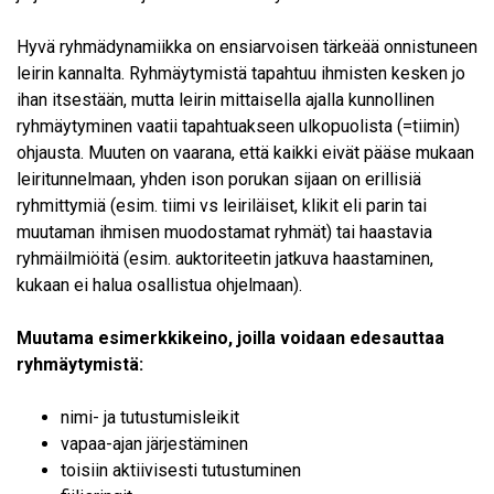
Hyvä ryhmädynamiikka on ensiarvoisen tärkeää onnistuneen
leirin kannalta. Ryhmäytymistä tapahtuu ihmisten kesken jo
ihan itsestään, mutta leirin mittaisella ajalla kunnollinen
ryhmäytyminen vaatii tapahtuakseen ulkopuolista (=tiimin)
ohjausta. Muuten on vaarana, että kaikki eivät pääse mukaan
leiritunnelmaan, yhden ison porukan sijaan on erillisiä
ryhmittymiä (esim. tiimi vs leiriläiset, klikit eli parin tai
muutaman ihmisen muodostamat ryhmät) tai haastavia
ryhmäilmiöitä (esim. auktoriteetin jatkuva haastaminen,
kukaan ei halua osallistua ohjelmaan).
Muutama esimerkkikeino, joilla voidaan edesauttaa
ryhmäytymistä:
nimi- ja tutustumisleikit
vapaa-ajan järjestäminen
toisiin aktiivisesti tutustuminen