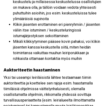
keskustelu ja millaisessa keskustelussa osallistujien
on mukava olla, ja tällöin voidaan vedota yhteisesti
puhuttuihin asioihin, jos esim. keskusteluissa tulee
ylimääräisiä supinoita
Klikin jäsenten erottaminen eri pienryhmiin / jäsenten
väliin itse istuminen / keskusteluringissä
istumajärjestyksen sekoittaminen
Mikäli klikkiytyminen pääsee kovin pahaksi, voi klikin
jäsenten kanssa keskustella siitä, miten heidän
toimintansa vaikuttaa muuhun leiriporukkaan ja
rohkaista ottamaan kontaktia myös muihin
Auktoriteetin haastaminen
Yksi tai useampi leiriläisistä lähtee testaamaan tiimin
auktoriteettia ja koettelee sen rajoja esim. haastamalla
tiimiläisiä ohjelmissa väittelynhaluisesti, olemalla
osallistumatta ohjelmiin, rikkomalla yhdessä sovittuja
turvallisuusperiaatteita (esim. leirialueelta ilmoittamatta
poistuminen) tai kannustamalla muuta leiriläisporukkaa