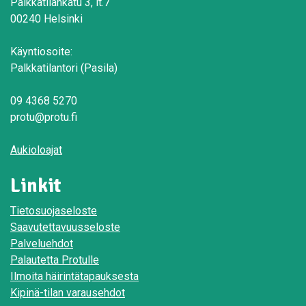
Palkkatilankatu 3, lt.7
00240 Helsinki
Käyntiosoite:
Palkkatilantori (Pasila)
09 4368 5270
protu@protu.fi
Aukioloajat
Linkit
Tietosuojaseloste
Saavutettavuusseloste
Palveluehdot
Palautetta Protulle
Ilmoita häirintätapauksesta
Kipinä-tilan varausehdot