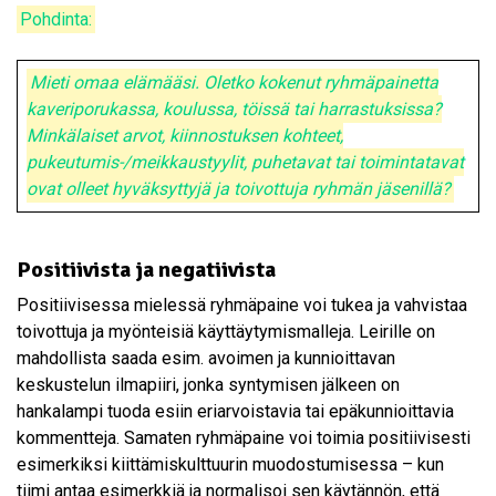
Pohdinta:
Mieti omaa elämääsi. Oletko kokenut ryhmäpainetta
kaveriporukassa, koulussa, töissä tai harrastuksissa?
Minkälaiset arvot, kiinnostuksen kohteet,
pukeutumis-/meikkaustyylit, puhetavat tai toimintatavat
ovat olleet hyväksyttyjä ja toivottuja ryhmän jäsenillä?
Positiivista ja negatiivista
Positiivisessa mielessä ryhmäpaine voi tukea ja vahvistaa
toivottuja ja myönteisiä käyttäytymismalleja. Leirille on
mahdollista saada esim. avoimen ja kunnioittavan
keskustelun ilmapiiri, jonka syntymisen jälkeen on
hankalampi tuoda esiin eriarvoistavia tai epäkunnioittavia
kommentteja. Samaten ryhmäpaine voi toimia positiivisesti
esimerkiksi kiittämiskulttuurin muodostumisessa – kun
tiimi antaa esimerkkiä ja normalisoi sen käytännön, että