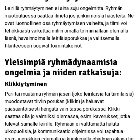
Leirillä ryhmäytyminen ei aina suju ongelmitta. Ryhmän
muotoutuessa saattaa ilmetä jos jonkinmoisia haasteita. Ne
ovat luonnollinen osa ryhmäytymisen vaiheita, ja tiimi voi
tehokkaasti vaikuttaa niihin omalla toiminnallaan olemalla
läsnä, havainnoimalla leiriläisporukkaa ja valitsemalla
tilanteeseen sopivat toimintakeinot.
Yleisimpiä ryhmädynaamisia
ongelmia ja niiden ratkaisuja:
Klikkiytyminen
Pari tai muutama ryhmän jäsen (joko leiriläisiä tai tiimiläisiä)
muodostavat tiiviin porukan (klikin) ja haluavat
pääsääntöisesti hengata vain tässä porukassa. Klikki
saattaa olla jo valmiiksi olemassa, esim. kaverukset, jotka
tulevat samalle leirille. Ryhmään ei välttämättä haluta
ulkopuolisia, ja kommunikaatio ohjelmissa voi tapahtua
esim. vierekkäin istumalla ja kuiskimalla ohjelman aikana tai