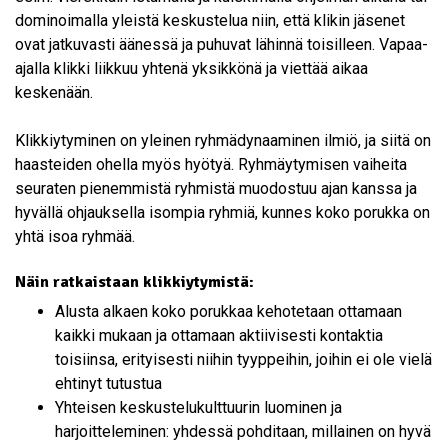
dominoimalla yleistä keskustelua niin, että klikin jäsenet
ovat jatkuvasti äänessä ja puhuvat lähinnä toisilleen. Vapaa-
ajalla klikki liikkuu yhtenä yksikkönä ja viettää aikaa
keskenään.
Klikkiytyminen on yleinen ryhmädynaaminen ilmiö, ja siitä on
haasteiden ohella myös hyötyä. Ryhmäytymisen vaiheita
seuraten pienemmistä ryhmistä muodostuu ajan kanssa ja
hyvällä ohjauksella isompia ryhmiä, kunnes koko porukka on
yhtä isoa ryhmää.
Näin ratkaistaan klikkiytymistä:
Alusta alkaen koko porukkaa kehotetaan ottamaan
kaikki mukaan ja ottamaan aktiivisesti kontaktia
toisiinsa, erityisesti niihin tyyppeihin, joihin ei ole vielä
ehtinyt tutustua
Yhteisen keskustelukulttuurin luominen ja
harjoitteleminen: yhdessä pohditaan, millainen on hyvä