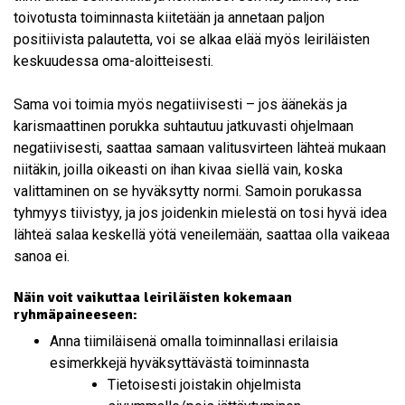
toivotusta toiminnasta kiitetään ja annetaan paljon
positiivista palautetta, voi se alkaa elää myös leiriläisten
keskuudessa oma-aloitteisesti.
Sama voi toimia myös negatiivisesti – jos äänekäs ja
karismaattinen porukka suhtautuu jatkuvasti ohjelmaan
negatiivisesti, saattaa samaan valitusvirteen lähteä mukaan
niitäkin, joilla oikeasti on ihan kivaa siellä vain, koska
valittaminen on se hyväksytty normi. Samoin porukassa
tyhmyys tiivistyy, ja jos joidenkin mielestä on tosi hyvä idea
lähteä salaa keskellä yötä veneilemään, saattaa olla vaikeaa
sanoa ei.
Näin voit vaikuttaa leiriläisten kokemaan
ryhmäpaineeseen:
Anna tiimiläisenä omalla toiminnallasi erilaisia
esimerkkejä hyväksyttävästä toiminnasta
Tietoisesti joistakin ohjelmista