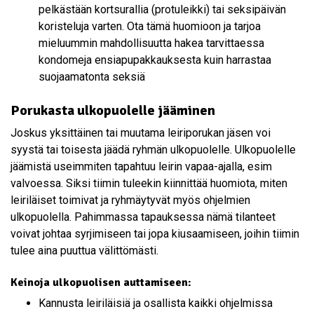
pelkästään kortsurallia (protuleikki) tai seksipäivän
koristeluja varten. Ota tämä huomioon ja tarjoa
mieluummin mahdollisuutta hakea tarvittaessa
kondomeja ensiapupakkauksesta kuin harrastaa
suojaamatonta seksiä
Porukasta ulkopuolelle jääminen
Joskus yksittäinen tai muutama leiriporukan jäsen voi
syystä tai toisesta jäädä ryhmän ulkopuolelle. Ulkopuolelle
jäämistä useimmiten tapahtuu leirin vapaa-ajalla, esim
valvoessa. Siksi tiimin tuleekin kiinnittää huomiota, miten
leiriläiset toimivat ja ryhmäytyvät myös ohjelmien
ulkopuolella. Pahimmassa tapauksessa nämä tilanteet
voivat johtaa syrjimiseen tai jopa kiusaamiseen, joihin tiimin
tulee aina puuttua välittömästi.
Keinoja ulkopuolisen auttamiseen:
Kannusta leiriläisiä ja osallista kaikki ohjelmissa