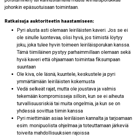
johonkin epäsuotuisaan toimintaan.
Ratkaisuja auktoriteetin haastamiseen:
Pyri alusta asti olemaan leiriläisten kaveri. Jos se ei
ole sinulle luontevaa, olisi hyvä, jos tiimistä löytyy
joku, joka tulee hyvin toimeen leiriläisporukan kanssa.
Tämä tiimiläinen pystyy parhaimmillaan olemaan sekä
hyvä kaveri että ohjaamaan toimintaa fiksumpaan
suuntaan
Ole kiva, ole läsnä, kuuntele, keskustele ja pyri
ymmärtämään leiriläisten kokemusta
Vedä selkeät rajat, mutta ole joustava ja valmis
tekemään kompromisseja silloin, kun se ei aiheuta
turvallisuusriskiä tai muita ongelmia, ja kun se on
yhdessä sovittua tiimin kanssa
Pyri miettimään asiaa leiriläisen kannalta ja tarjoamaan
esim. monipuolista ohjelmaa ja toteuttamaan järkeviä
toiveita mahdollisuuksien rajoissa