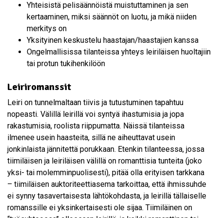
Yhteisistä pelisäännöistä muistuttaminen ja sen
kertaaminen, miksi säännöt on luotu, ja mikä niiden
merkitys on
Yksityinen keskustelu haastajan/haastajien kanssa
Ongelmallisissa tilanteissa yhteys leiriläisen huoltajiin
tai protun tukihenkilöön
Leiriromanssit
Leiri on tunnelmaltaan tiivis ja tutustuminen tapahtuu
nopeasti. Välillä leirillä voi syntyä ihastumisia ja jopa
rakastumisia, roolista riippumatta. Näissä tilanteissa
ilmenee usein haasteita, sillä ne aiheuttavat usein
jonkinlaista jännitettä porukkaan. Etenkin tilanteessa, jossa
tiimiläisen ja leiriläisen välillä on romanttisia tunteita (joko
yksi- tai molemminpuolisesti), pitää olla erityisen tarkkana
– tiimiläisen auktoriteettiasema tarkoittaa, että ihmissuhde
ei synny tasavertaisesta lähtökohdasta, ja leirillä tällaiselle
romanssille ei yksinkertaisesti ole sijaa. Tiimiläinen on