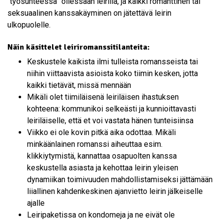
“työsuhteessa” ollessaan leirillä, ja kaikki romanttinen tai
seksuaalinen kanssakäyminen on jätettävä leirin
ulkopuolelle.
Näin käsittelet leiriromanssitilanteita:
Keskustele kaikista ilmi tulleista romansseista tai
niihin viittaavista asioista koko tiimin kesken, jotta
kaikki tietävät, missä mennään
Mikäli olet tiimiläisenä leiriläisen ihastuksen
kohteena: kommunikoi selkeästi ja kunnioittavasti
leiriläiselle, että et voi vastata hänen tunteisiinsa
Viikko ei ole kovin pitkä aika odottaa. Mikäli
minkäänlainen romanssi aiheuttaa esim.
klikkiytymistä, kannattaa osapuolten kanssa
keskustella asiasta ja kehottaa leirin yleisen
dynamiikan toimivuuden mahdollistamiseksi jättämään
liiallinen kahdenkeskinen ajanvietto leirin jälkeiselle
ajalle
Leiripaketissa on kondomeja ja ne eivät ole