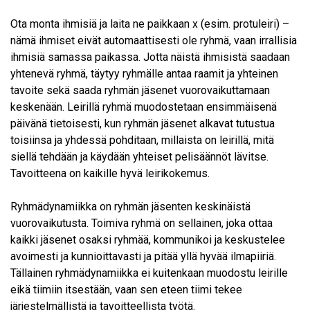
Ota monta ihmisiä ja laita ne paikkaan x (esim. protuleiri) –
nämä ihmiset eivät automaattisesti ole ryhmä, vaan irrallisia
ihmisiä samassa paikassa. Jotta näistä ihmisistä saadaan
yhtenevä ryhmä, täytyy ryhmälle antaa raamit ja yhteinen
tavoite sekä saada ryhmän jäsenet vuorovaikuttamaan
keskenään. Leirillä ryhmä muodostetaan ensimmäisenä
päivänä tietoisesti, kun ryhmän jäsenet alkavat tutustua
toisiinsa ja yhdessä pohditaan, millaista on leirillä, mitä
siellä tehdään ja käydään yhteiset pelisäännöt lävitse.
Tavoitteena on kaikille hyvä leirikokemus.
Ryhmädynamiikka on ryhmän jäsenten keskinäistä
vuorovaikutusta. Toimiva ryhmä on sellainen, joka ottaa
kaikki jäsenet osaksi ryhmää, kommunikoi ja keskustelee
avoimesti ja kunnioittavasti ja pitää yllä hyvää ilmapiiriä.
Tällainen ryhmädynamiikka ei kuitenkaan muodostu leirille
eikä tiimiin itsestään, vaan sen eteen tiimi tekee
järjestelmällistä ja tavoitteellista työtä.