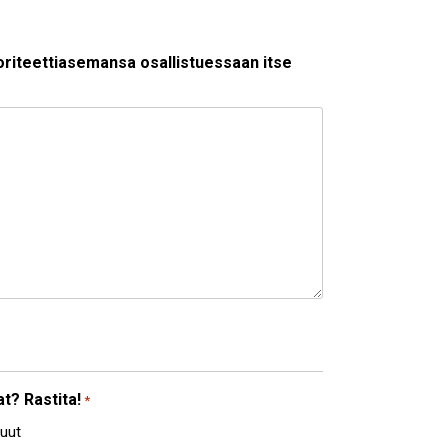
oriteettiasemansa osallistuessaan itse
t? Rastita!
*
uut