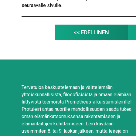
seuraavalle sivulle.
y
k
s
e
<< EDELLINEN
t
*
Tervetuloa keskustelemaan ja väittelemään
yhteiskunnallisista, filosofisisista ja omaan elämään
liittyvistä teemoista Prometheus-aikuistumisleirille!
Protuleiri antaa nuorille mahdollisuuden saada tukea
oman elämänkatsomuksensa rakentamiseen ja
elämäntaitojen kehittämiseen. Leiri käydään
useimmiten 8. tai 9. luokan jälkeen, mutta leirejä on