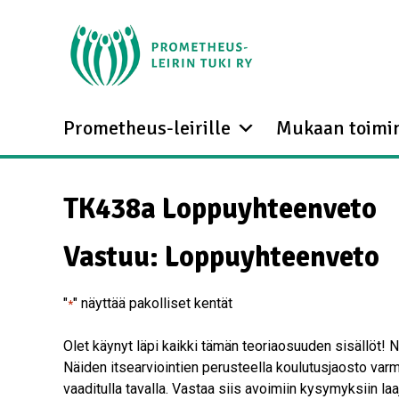
Prometheus-leirille
Mukaan toimi
TK438a Loppuyhteenveto
Vastuu: Loppuyhteenveto
"
" näyttää pakolliset kentät
*
Olet käynyt läpi kaikki tämän teoriaosuuden sisällöt! N
Näiden itsearviointien perusteella koulutusjaosto varm
vaaditulla tavalla. Vastaa siis avoimiin kysymyksiin la