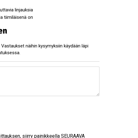
ttavia linjauksia
a tiimiläisenä on
en
! Vastaukset näihin kysymyksiin käydään läpi
utuksessa.
kuittauksen, siirry painikkeella SEURAAVA