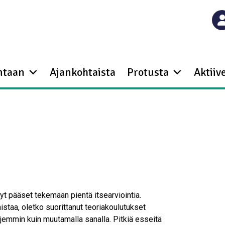
ntaan
Ajankohtaista
Protusta
Aktiive
yt pääset tekemään pientä itsearviointia.
istaa, oletko suorittanut teoriakoulutukset
ajemmin kuin muutamalla sanalla. Pitkiä esseitä