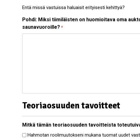
Entä missä vastuissa haluaisit erityisesti kehittyä?
Pohdi: Miksi tiimiläisten on huomioitava oma aukt
saunavuoroille?
*
Teoriaosuuden tavoitteet
Mitkä tämän teoriaosuuden tavoitteista toteutuiva
Hahmotan roolimuutokseni mukana tuomat uudet vast