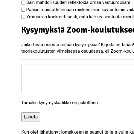
Sain mahdollisuuden reflektoida omaa vastuurooliani
Pääsin muistuttelemaan mieleen leirin käytäntöihin vaiku
Ymmärrän konkreettisesti, mitä kaikkea vastuuta minull
Kysymyksiä Zoom-koulutukse
Jäikö tästä osiosta mitään kysymyksiä? Kirjoita ne tähän
teoriakoulutusten viimeisessä osuudessa, eli Zoom-koul
z
o
o
m
-
Tämäkin kysymyslaatikko on pakollinen.
k
y
s
y
Kun olet lähettänyt lomakkeen ja saanut tälle sivulle 
m