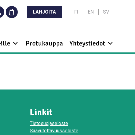
LAHJOITA
FI
EN
SV
ille
Protukauppa
Yhteystiedot
Linkit
Tietosuojaseloste
Saavutettavuusseloste