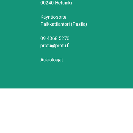
00240 Helsinki
Käyntiosoite:
Palkkatilantori (Pasila)
09 4368 5270
protu@protu.fi
Aukioloajat