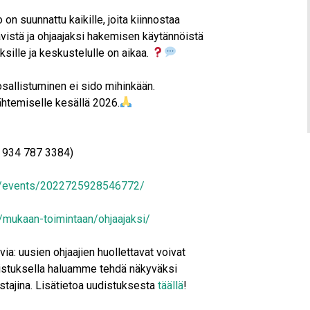
n suunnattu kaikille, joita kiinnostaa
ävistä ja ohjaajaksi hakemisen käytännöistä
ille ja keskustelulle on aikaa.
 osallistuminen ei sido mihinkään.
ähtemiselle kesällä 2026.
 934 787 3384)
m/events/2022725928546772/
i/mukaan-toimintaan/ohjaajaksi/
avia: uusien ohjaajien huollettavat voivat
distuksella haluamme tehdä näkyväksi
stajina. Lisätietoa uudistuksesta
täällä
!