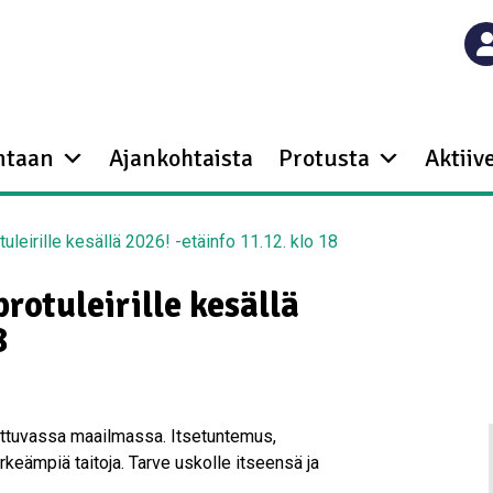
ntaan
Ajankohtaista
Protusta
Aktiive
tuleirille kesällä 2026! -etäinfo 11.12. klo 18
protuleirille kesällä
8
uttuvassa maailmassa. Itsetuntemus,
rkeämpiä taitoja. Tarve uskolle itseensä ja