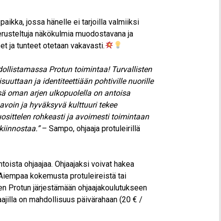
ikka, jossa hänelle ei tarjoilla valmiiksi
erusteltuja näkökulmia muodostavana ja
t ja tunteet otetaan vakavasti.
ollistamassa Protun toimintaa! Turvallisten
uttaan ja identiteettiään pohtiville nuorille
ssä oman arjen ulkopuolella on antoisa
avoin ja hyväksyvä kulttuuri tekee
sittelen rohkeasti ja avoimesti toimintaan
 kiinnostaa.”
– Sampo, ohjaaja protuleirillä
toista ohjaajaa. Ohjaajaksi voivat hakea
. Aiempaa kokemusta protuleireistä tai
nen Protun järjestämään ohjaajakoulutukseen
aajilla on mahdollisuus päivärahaan (20 € /