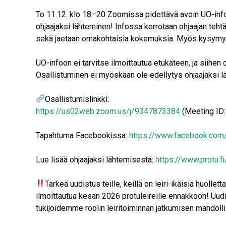
To 11.12. klo 18–20 Zoomissa pidettävä avoin UO-info o
ohjaajaksi lähteminen! Infossa kerrotaan ohjaajan teht
sekä jaetaan omakohtaisia kokemuksia. Myös kysymyks
UO-infoon ei tarvitse ilmoittautua etukäteen, ja siihen
Osallistuminen ei myöskään ole edellytys ohjaajaksi l
Osallistumislinkki:
https://us02web.zoom.us/j/9347873384
(Meeting ID:
Tapahtuma Facebookissa:
https://www.facebook.co
Lue lisää ohjaajaksi lähtemisestä:
https://www.protu.f
Tärkeä uudistus teille, keillä on leiri-ikäisiä huollett
ilmoittautua kesän 2026 protuleireille ennakkoon! Uu
tukijoidemme roolin leiritoiminnan jatkumisen mahdolli