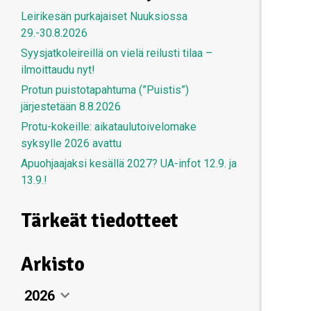
Leirikesän purkajaiset Nuuksiossa
29.-30.8.2026
Syysjatkoleireillä on vielä reilusti tilaa –
ilmoittaudu nyt!
Protun puistotapahtuma (”Puistis”)
järjestetään 8.8.2026
Protu-kokeille: aikataulutoivelomake
syksylle 2026 avattu
Apuohjaajaksi kesällä 2027? UA-infot 12.9. ja
13.9.!
Tärkeät tiedotteet
Arkisto
2026