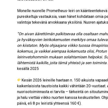
Monelle nuorelle Prometheus-leiri on käänteentekevä pa
pureskeltuja vastauksia, vaan hänet kohdataan omia p
valintoja tekevänä arvokkaana yksilönä. Nuoren ajatukse
”On aivan äärettömän palkitsevaa olla osaltaan mahd
ja hyväksyvien leirikokemusten merkitys omaa tulevaisu
on kiistaton. Myös ohjaajana viikko tuossa ilmapiiri
kokemus, ja vaikkei aiempaa kokemusta olisi, Protun 
leirinvetohommiin mukaan solahtamisen helpoksi. Suo
lähtemistä kaikille, joita tämä yhteisö ja sen toiminta
kesällä 2025
Kesän 2026 leireille haetaan n. 150 aikuista vapaaeh
kaikenlaisista taustoista kaikki vähintään 20-vuotiaat
nuorisotoiminnasta ei tarvita – tärkeintä on sitoutumi
ja halu viettää viikko nuorten kanssa keskustellen. Ohj
päivä, eli 8 pv leiristä yhteensä 160 €).