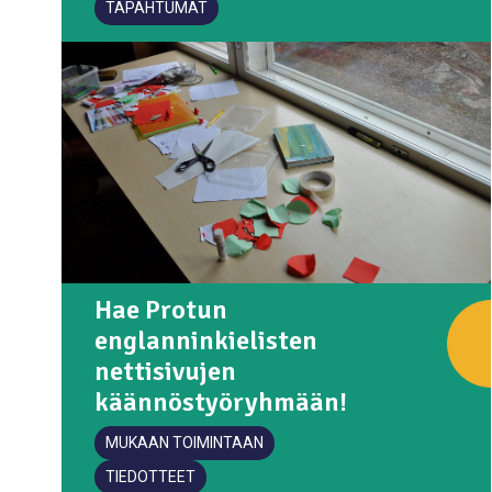
TAPAHTUMAT
Hae Protun
englanninkielisten
nettisivujen
käännöstyöryhmään!
MUKAAN TOIMINTAAN
TIEDOTTEET