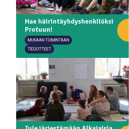
Hae häirintäyhdyshenkilöksi
Protuun!
MUKAAN TOIMINTAAN
TIEDOTTEET
Tule järjestämään Alkajaisia