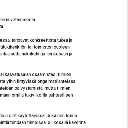
uleirin vetämisestä
ta.
ssa, tarjoavat konkreettista tukea ja
titukihenkilön tai toimiston puoleen.
antaa uutta näkökulmaa leirikesään ja
 tai kasvatusalan osaamistasi tiimien
stelyihin liittyvissä ongelmatilanteissa.
anteiden päivystämistä, mutta tiimien
maan omilla tukiviikoilla suhteellisen
loin olet käytettävissä. Jokainen toimii
öintiä tehdään tiimeissä, eli kesällä kaverina