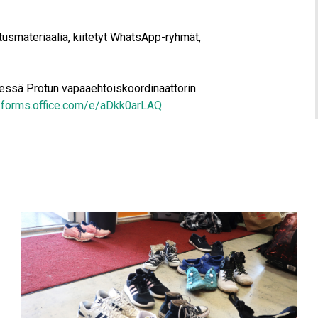
tusmateriaalia, kiitetyt WhatsApp-ryhmät,
dessä Protun vapaaehtoiskoordinaattorin
//forms.office.com/e/aDkk0arLAQ