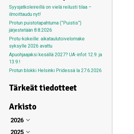
Syysjatkoleireillä on vielä reilusti tilaa –
ilmoittaudu nyt!
Protun puistotapahtuma (”Puistis”)
järjestetään 8.8.2026
Protu-kokeille: aikataulutoivelomake
syksylle 2026 avattu
Apuohjaajaksi kesällä 2027? UA-infot 12.9. ja
13.9.!
Protun blokki Helsinki Pridessä la 27.6.2026
Tärkeät tiedotteet
Arkisto
2026
2025
Elokuu