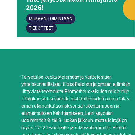
2026!
MUKAAN TOIMINTAAN
TIEDOTTEET
Tervetuloa keskustelemaan ja väittelemään
yhteiskunnallisista, filosofisisista ja omaan elämään
liittyvistä teemoista Prometheus-aikuistumisleirille!
Protuleiri antaa nuorille mahdollisuuden saada tukea
oman elämänkatsomuksensa rakentamiseen ja
elämäntaitojen kehittämiseen. Leiri käydään
useimmiten 8. tai 9. luokan jälkeen, mutta leirejä on
myös 17–21-vuotiaille ja sitä vanhemmille. Protun
arvoja ovat ilo ja hyvinvointi, yhdenvertaisuus, utelias