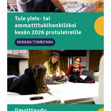
Tule yleis- tai
ammattitukihenkilöksi
kesän 2026 protuleireille
MUKAAN TOIMINTAAN
Ilmoittaudu