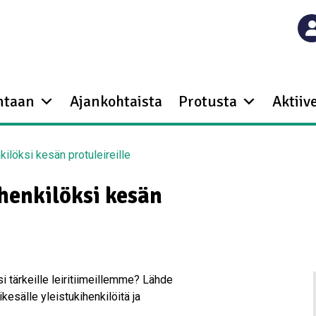
ntaan
Ajankohtaista
Protusta
Aktiive
kilöksi kesän protuleireille
ihenkilöksi kesän
i tärkeille leiritiimeillemme? Lähde
kesälle yleistukihenkilöitä ja