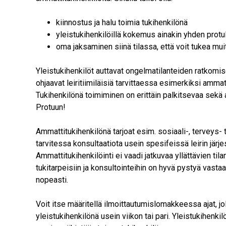
kiinnostus ja halu toimia tukihenkilönä
yleistukihenkilöillä kokemus ainakin yhden prot
oma jaksaminen siinä tilassa, että voit tukea mui
Yleistukihenkilöt auttavat ongelmatilanteiden ratkomise
ohjaavat leiritiimiläisiä tarvittaessa esimerkiksi ammat
Tukihenkilönä toimiminen on erittäin palkitsevaa sekä 
Protuun!
Ammattitukihenkilönä tarjoat esim. sosiaali-, terveys-
tarvitessa konsultaatiota usein spesifeissä leirin järje
Ammattitukihenkilöinti ei vaadi jatkuvaa yllättävien til
tukitarpeisiin ja konsultointeihin on hyvä pystyä vastaa
nopeasti.
Voit itse määritellä ilmoittautumislomakkeessa ajat, jol
yleistukihenkilönä usein viikon tai pari. Yleistukihenkil