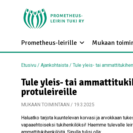
Prometheus-leirille
Mukaan toimi
Etusivu
/
Ajankohtaista
/
Tule yleis- tai ammattitukihen
Tule yleis- tai ammattituk
protuleireille
MUKAAN TOIMINTAAN / 19.3.2025
Haluatko tarjota kuuntelevan korvasi ja arvokkaan tukes
vapaaehtoiseksi tukihenkilöksi! Haemme tulevalle leiri
ammattitukihenkilöitä. Sinulla tulisi olla: