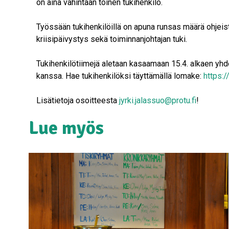
on aina vähintään toinen tukihenkilö.
Työssään tukihenkilöillä on apuna runsas määrä ohjeis
kriisipäivystys sekä toiminnanjohtajan tuki.
Tukihenkilötiimejä aletaan kasaamaan 15.4. alkaen yh
kanssa. Hae tukihenkilöksi täyttämällä lomake:
https:
Lisätietoja osoitteesta
jyrki.jalassuo@protu.fi
!
Lue myös