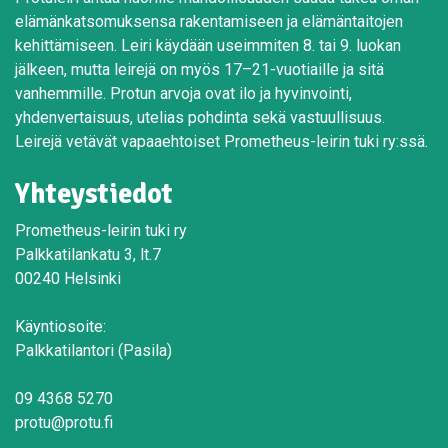
elämänkatsomuksensa rakentamiseen ja elämäntaitojen
kehittämiseen. Leiri käydään useimmiten 8. tai 9. luokan
jälkeen, mutta leirejä on myös 17–21-vuotiaille ja sitä
vanhemmille. Protun arvoja ovat ilo ja hyvinvointi,
yhdenvertaisuus, utelias pohdinta sekä vastuullisuus.
Leirejä vetävät vapaaehtoiset Prometheus-leirin tuki ry:ssä.
Yhteystiedot
Prometheus-leirin tuki ry
Palkkatilankatu 3, lt.7
00240 Helsinki
Käyntiosoite:
Palkkatilantori (Pasila)
09 4368 5270
protu@protu.fi