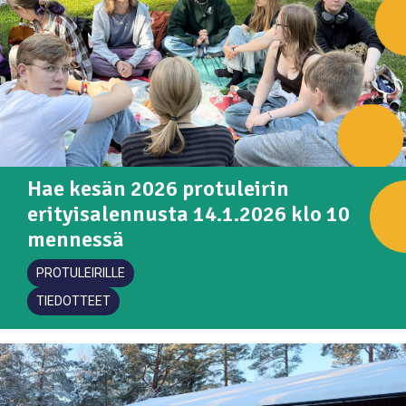
Hae kesän 2026 protuleirin
erityisalennusta 14.1.2026 klo 10
mennessä
PROTULEIRILLE
TIEDOTTEET