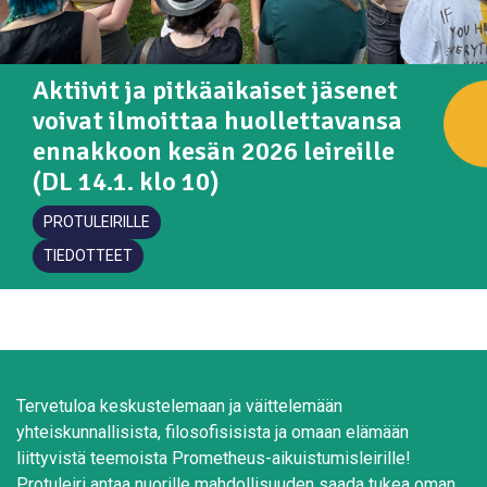
Aktiivit ja pitkäaikaiset jäsenet
voivat ilmoittaa huollettavansa
ennakkoon kesän 2026 leireille
(DL 14.1. klo 10)
PROTULEIRILLE
TIEDOTTEET
Tervetuloa keskustelemaan ja väittelemään
yhteiskunnallisista, filosofisisista ja omaan elämään
liittyvistä teemoista Prometheus-aikuistumisleirille!
Protuleiri antaa nuorille mahdollisuuden saada tukea oman