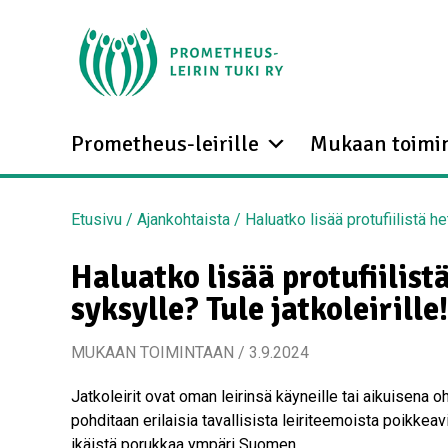
Prometheus-leirille
Mukaan toimi
Etusivu
/
Ajankohtaista
/
Haluatko lisää protufiilistä het
Haluatko lisää protufiilistä
syksylle? Tule jatkoleirille!
MUKAAN TOIMINTAAN / 3.9.2024
Jatkoleirit ovat oman leirinsä käyneille tai aikuisena ohja
pohditaan erilaisia tavallisista leiriteemoista poikkeavi
ikäistä porukkaa ympäri Suomen.