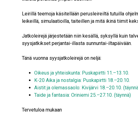
Leirillä teemoja käsitellään perusleireiltä tutuilla ohje
leikeillä, simulaatioilla, taiteillen ja mitä ikinä tiimit ke
Jatkoleirejä järjestetään niin kesällä, syksyllä kuin talv
syysjatkikset perjantai-illasta sunnuntai-iltapäivään.
Tänä vuonna syysjatkoleirejä on neljä:
Oikeus ja yhteiskunta: Puskapirtti 11.–13.10.
K-20 Aika ja nostalgia: Puskapirtti 18.–20.10.
Aistit ja olemassaolo: Kivijärvi 18.–20.10. (täynn
Taide ja fantasia: Oriniemi 25.–27.10. (täynnä)
Tervetuloa mukaan