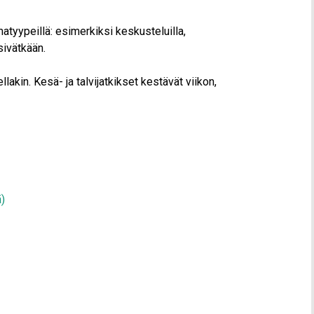
lmatyypeillä: esimerkiksi keskusteluilla,
ksivätkään.
ellakin. Kesä- ja talvijatkikset kestävät viikon,
ä)