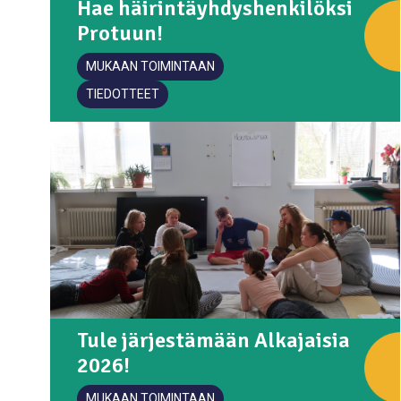
Hae häirintäyhdyshenkilöksi
Protuun!
MUKAAN TOIMINTAAN
TIEDOTTEET
Tule järjestämään Alkajaisia
2026!
MUKAAN TOIMINTAAN