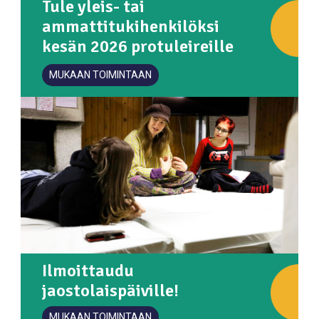
Tule yleis- tai
ammattitukihenkilöksi
kesän 2026 protuleireille
MUKAAN TOIMINTAAN
Ilmoittaudu
jaostolaispäiville!
MUKAAN TOIMINTAAN