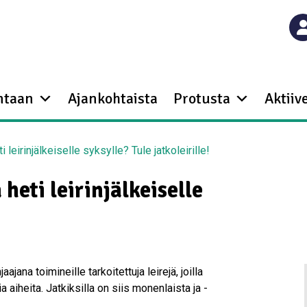
ntaan
Ajankohtaista
Protusta
Aktiive
i leirinjälkeiselle syksylle? Tule jatkoleirille!
 heti leirinjälkeiselle
ajana toimineille tarkoitettuja leirejä, joilla
a aiheita. Jatkiksilla on siis monenlaista ja -