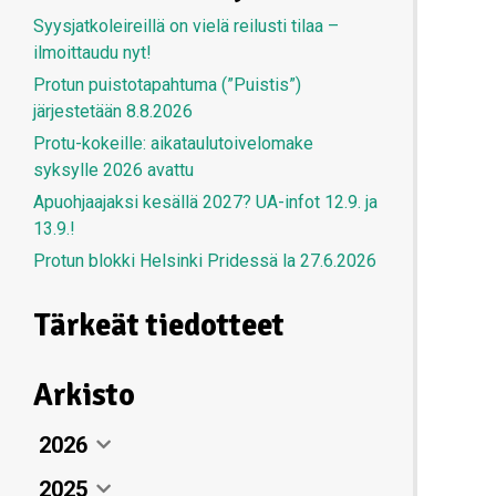
Syysjatkoleireillä on vielä reilusti tilaa –
ilmoittaudu nyt!
Protun puistotapahtuma (”Puistis”)
järjestetään 8.8.2026
Protu-kokeille: aikataulutoivelomake
syksylle 2026 avattu
Apuohjaajaksi kesällä 2027? UA-infot 12.9. ja
13.9.!
Protun blokki Helsinki Pridessä la 27.6.2026
Tärkeät tiedotteet
Arkisto
2026
2025
Elokuu