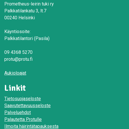
Prometheus-leirin tuki ry
Palkkatilankatu 3, lt.7
00240 Helsinki
Käyntiosoite:
Palkkatilantori (Pasila)
09 4368 5270
protu@protu.fi
Aukioloajat
Linkit
Tietosuojaseloste
Saavutettavuusseloste
Palveluehdot
Palautetta Protulle
Ilmoita häirintätapauksesta