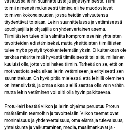
vastuussa leirin suunnittelusta ja järjestymisestä. Tiimi
toimii nimensä mukaisesti tiiminä eli he muodostavat
toimivan kokonaisuuden, jossa heidän vahvuutensa
täydentävät toisiaan. Leirin suunnittelussa ja vetämisessä
apuohjaajilla ja ohjaajilla on yhdenvertainen asema.
Tiimiläisten tulee olla valmiita kompromisseihin yhteisten
tavoitteiden edistämiseksi, mutta yksittäisten tiimiläisten
tulee myös pystyä työskentelemään yksin. Ei kuitenkaan ole
tarkkaa määritelmää hyvästä tiimiläisestä tai siitä, millainen
kuuluisi olla, jotta voisi hakea tiimiin. Tärkeää on se, että on
motivaatiota sekä aikaa leirin vetämiseen ja erityisesti sen
suunnitteluun. On hyvä pitää mielessä, että leirillä oleminen
on intensiivistä, ja omaa aikaa siellä saattaa olla vain vähän,
mutta leirin vetäminen voi silti olla hyvin palkitsevaa.
Protu-leiri kestää viikon ja leirin ohjelma perustuu Protun
määräämiin teemoihin ja tavoitteisiin. Viikon teemat ovat
moninaisuus ja yhdenvertaisuus, oma elämä ja tulevaisuus,
yhteiskunta ja vaikuttaminen, media, maailmankuvat ja -