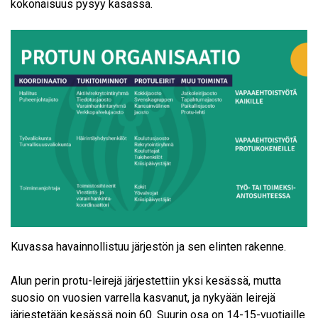
kokonaisuus pysyy kasassa.
Kuvassa havainnollistuu järjestön ja sen elinten rakenne.
Alun perin protu-leirejä järjestettiin yksi kesässä, mutta
suosio on vuosien varrella kasvanut, ja nykyään leirejä
järjestetään kesässä noin 60. Suurin osa on 14-15-vuotiaille