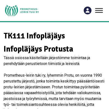
TK111 Infopläjäys
Infopläjäys Protusta
Tässä osiossa käsitellään järjestömme toimintaa ja
perehdytään perustietoon tiimistä ja leireistä.
Prometheus-leirin tuki ry, lyhemmin Protu, on vuonna 1990
perustettu järjestö, jonka toiminta keskittyy pääsääntöisesti
protu-leirien järjestämiseen. Protun toimintaa pyöritetään
pääasiassa vapaaehtoistyöllä, jota tehdään valiokunnissa,
jaostoissa ja työryhmissä, mutta tarvitaan myös muutamia
työ- tai toimeksiantosuhteessa olevia henkilöitä, jotta