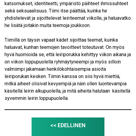
katsomukset, identiteetti, ympäristö päihteet ihmissuhteet
sekä seksuaalisuus. Tiimi itse päättää, kuinka he
yhdistelevät ja sijoittelevat leiriteemat viikolle, ja haluavatko
he lisätä joitakin muita teemoja joukkoon.
Tiimillä on täysin vapaat kädet sijoittaa teemat, kuinka
haluavat, kunhan teemojen tavoitteet toteutuvat. On myös
hyvä huomioida se, että leiriporukka kehittyy viikon aikana ja
on viikon loppupuolella ryhmäytyneempi ja myös silloin
valmiimpi jakamaan henkilökohtaisempia asioita
leiriporukan kesken. Tiimin kanssa on siis hyvä miettiä,
mitkä aiheet olisivat kevyempiä ja näin ollen luontevampia
käsitellä leirin alkupuolella, ja mitä aiheita halutaan käsitellä
syvemmin leirin loppupuolella.
<< EDELLINEN