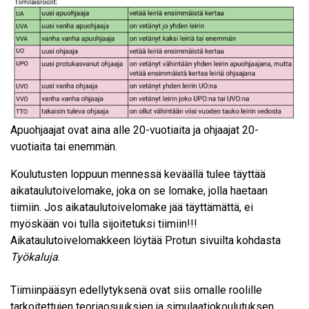
Apuohjaajat ovat aina alle 20-vuotiaita ja ohjaajat 20-
vuotiaita tai enemmän.
Koulutusten loppuun mennessä keväällä tulee täyttää
aikataulutoivelomake, joka on se lomake, jolla haetaan
tiimiin. Jos aikataulutoivelomake jää täyttämättä, ei
myöskään voi tulla sijoitetuksi tiimiin!!!
Aikataulutoivelomakkeen löytää Protun sivuilta kohdasta
Työkaluja
.
Tiimiinpääsyn edellytyksenä ovat siis omalle roolille
tarkoitettujen teoriaosuuksien ja simulaatiokoulutuksen