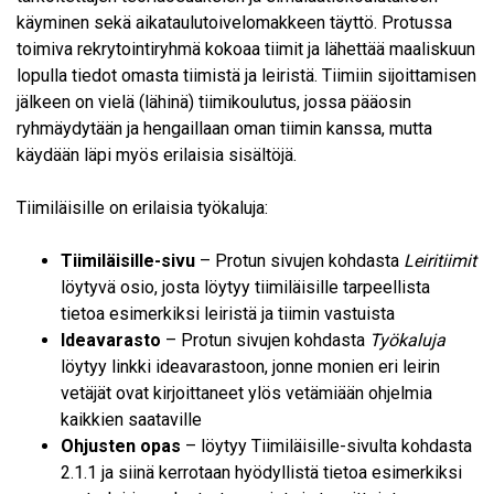
käyminen sekä aikataulutoivelomakkeen täyttö. Protussa
toimiva rekrytointiryhmä kokoaa tiimit ja lähettää maaliskuun
lopulla tiedot omasta tiimistä ja leiristä. Tiimiin sijoittamisen
jälkeen on vielä (lähinä) tiimikoulutus, jossa pääosin
ryhmäydytään ja hengaillaan oman tiimin kanssa, mutta
käydään läpi myös erilaisia sisältöjä.
Tiimiläisille on erilaisia työkaluja:
Tiimiläisille-sivu
– Protun sivujen kohdasta
Leiritiimit
löytyvä osio, josta löytyy tiimiläisille tarpeellista
tietoa esimerkiksi leiristä ja tiimin vastuista
Ideavarasto
– Protun sivujen kohdasta
Työkaluja
löytyy linkki ideavarastoon, jonne monien eri leirin
vetäjät ovat kirjoittaneet ylös vetämiään ohjelmia
kaikkien saataville
Ohjusten opas
– löytyy Tiimiläisille-sivulta kohdasta
2.1.1 ja siinä kerrotaan hyödyllistä tietoa esimerkiksi