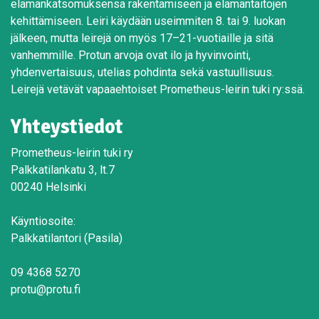
elämänkatsomuksensa rakentamiseen ja elämäntaitojen
kehittämiseen. Leiri käydään useimmiten 8. tai 9. luokan
jälkeen, mutta leirejä on myös 17–21-vuotiaille ja sitä
vanhemmille. Protun arvoja ovat ilo ja hyvinvointi,
yhdenvertaisuus, utelias pohdinta sekä vastuullisuus.
Leirejä vetävät vapaaehtoiset Prometheus-leirin tuki ry:ssä.
Yhteystiedot
Prometheus-leirin tuki ry
Palkkatilankatu 3, lt.7
00240 Helsinki
Käyntiosoite:
Palkkatilantori (Pasila)
09 4368 5270
protu@protu.fi