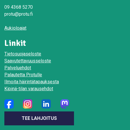
09 4368 5270
protu@protu.fi
Aukioloajat
Linkit
Tietosuojaseloste
Saavutettavuusseloste
Palveluehdot
Palautetta Protulle
Ilmoita häirintätapauksesta
Kipinä-tilan varausehdot
TEE LAHJOITUS