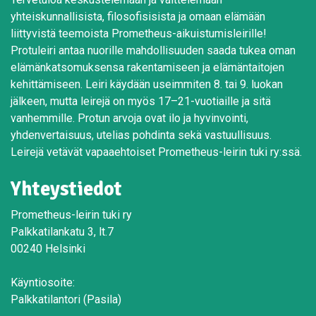
yhteiskunnallisista, filosofisisista ja omaan elämään
liittyvistä teemoista Prometheus-aikuistumisleirille!
Protuleiri antaa nuorille mahdollisuuden saada tukea oman
elämänkatsomuksensa rakentamiseen ja elämäntaitojen
kehittämiseen. Leiri käydään useimmiten 8. tai 9. luokan
jälkeen, mutta leirejä on myös 17–21-vuotiaille ja sitä
vanhemmille. Protun arvoja ovat ilo ja hyvinvointi,
yhdenvertaisuus, utelias pohdinta sekä vastuullisuus.
Leirejä vetävät vapaaehtoiset Prometheus-leirin tuki ry:ssä.
Yhteystiedot
Prometheus-leirin tuki ry
Palkkatilankatu 3, lt.7
00240 Helsinki
Käyntiosoite:
Palkkatilantori (Pasila)