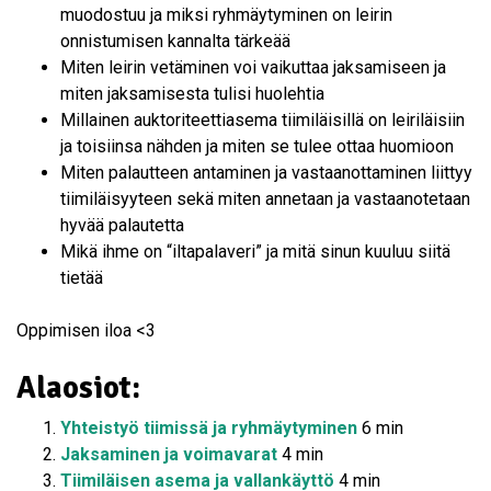
muodostuu ja miksi ryhmäytyminen on leirin
onnistumisen kannalta tärkeää
Miten leirin vetäminen voi vaikuttaa jaksamiseen ja
miten jaksamisesta tulisi huolehtia
Millainen auktoriteettiasema tiimiläisillä on leiriläisiin
ja toisiinsa nähden ja miten se tulee ottaa huomioon
Miten palautteen antaminen ja vastaanottaminen liittyy
tiimiläisyyteen sekä miten annetaan ja vastaanotetaan
hyvää palautetta
Mikä ihme on “iltapalaveri” ja mitä sinun kuuluu siitä
tietää
Oppimisen iloa <3
Alaosiot:
Yhteistyö tiimissä ja ryhmäytyminen
6 min
Jaksaminen ja voimavarat
4 min
Tiimiläisen asema ja vallankäyttö
4 min