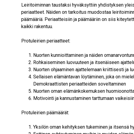
Leiritoiminnan taustaksi hyväksyttiin yhdistyksen ylei
periaatteet. Näiden on tarkoitus muodostaa leiritoiminn
päämääriä. Periaatteisiin ja päämääriin on siis kiteytett
kaikki rakentuu.
Protuleirien periaatteet:
Nuorten kunnioittaminen ja näiden omanarvontu
Rohkaiseminen luovuuteen ja itsenäiseen ajatte
Nuorten ohjaaminen ajattelemaan kriittisesti ja 
Sellaisen elämäntavan löytäminen, joka on miele
Demokraattisten periaatteiden soveltaminen
Nuorten oman elämänkokemuksen huomioonott
Motivointi ja kannustaminen tarttumaan vaikeisiin
Protuleirien päämäärät:
Yksilön oman kehityksen tukeminen ja itsensä 