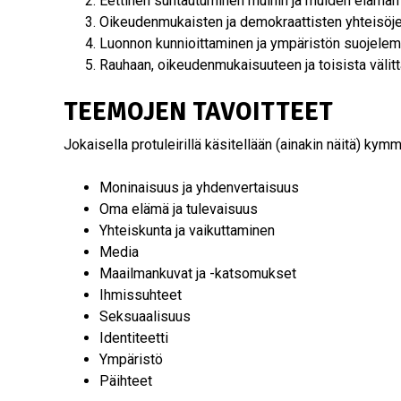
Eettinen suhtautuminen muihin ja muiden eläm
Oikeudenmukaisten ja demokraattisten yhteisöj
Luonnon kunnioittaminen ja ympäristön suojele
Rauhaan, oikeudenmukaisuuteen ja toisista väli
TEEMOJEN TAVOITTEET
Jokaisella protuleirillä käsitellään (ainakin näitä) ky
Moninaisuus ja yhdenvertaisuus
Oma elämä ja tulevaisuus
Yhteiskunta ja vaikuttaminen
Media
Maailmankuvat ja -katsomukset
Ihmissuhteet
Seksuaalisuus
Identiteetti
Ympäristö
Päihteet