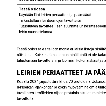
Tässä osiossa
Käydään läpi leirien periaatteet ja päämäärät
Tarkastellaan leiriteemojen tavoitteita
Tutustutaan tavoitteellisen suunnittelun käsitteesee
leirin suunnittelussa
Tässä osiossa esitellään monia erilaisia listoja sisält
säikähtää! Kaikkea tämän osion sisällöistä ei ole tarko
tutustumaan tavoitteisiin ja luomaan kokonaiskäsitystä 
LEIRIEN PERIAATTEET JA P
Kesällä 2024 järjestettiin lähes 70 protuleiriä. Jokaisest
leiripaikan, ajankohdan ja kokin muovaamina omia uniikk
tavallisten kesäleirien sijaan protuisia aikuistumisleire
tavoitteita.