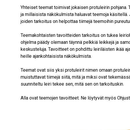
Yhteiset teemat toimivat jokaisen protuleirin pohjana. 
ja millaisista näkökulmista haluavat teemoja käsitellä. 
joiden tarkoitus on helpottaa tiimejä teemoihin pureu
Teemakohtaisten tavoitteiden tarkoitus on tukea leiriohj
ohjelma päädy olemaan täynnä pelkkiä leikkejä ja sam
keskusteluja. Tavoitteet on pohdittu leiriläisten ikää a
heille ajankohtaisista näkökulmista.
Teemat ovat siis yksi protuleirit nimen omaan protuleire
muistuttavat tiimejä siitä, mitä ja miksi ovat tekemässä
suunniteltu leiri tekee sen, mitä sen on tarkoituskin.
Alla ovat teemojen tavoitteet. Ne löytyvät myös Ohjus