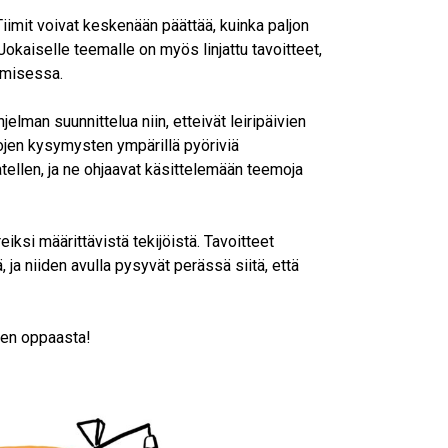
Tiimit voivat keskenään päättää, kuinka paljon
Jokaiselle teemalle on myös linjattu tavoitteet,
tumisessa.
elman suunnittelua niin, etteivät leiripäivien
ojen kysymysten ympärillä pyöriviä
jatellen, ja ne ohjaavat käsittelemään teemoja
iksi määrittävistä tekijöistä. Tavoitteet
, ja niiden avulla pysyvät perässä siitä, että
ten oppaasta!