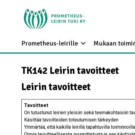
Prometheus-leirille
Mukaan toimi
TK142 Leirin tavoitteet
Leirin tavoitteet
Tavoitteet
On tutustunut leirien yleisiin sekä teemakohtaisiin tav
Käsittää tavoitteiden toteutumisen tärkeyden
Ymmärtää, että kaikilla leirillä tapahtuvilla toiminnoill
Oppia tavoitteellisesta suunnittelusta ja sen käytöstä 