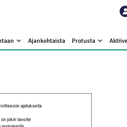
ntaan
Ajankohtaista
Protusta
Aktiive
oitteesiin ajatuksella
a on jokin tavoite
protuleirillä