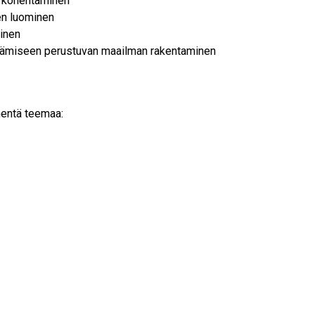
än kohentaminen
en luominen
minen
ttämiseen perustuvan maailman rakentaminen
mmentä teemaa: