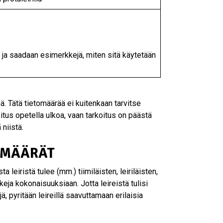
n ja saadaan esimerkkejä, miten sitä käytetään
öä. Tätä tietomäärää ei kuitenkaan tarvitse
itus opetella ulkoa, vaan tarkoitus on päästä
niistä.
ÄÄMÄÄRÄT
a leiristä tulee (mm.) tiimiläisten, leiriläisten,
eja kokonaisuuksiaan. Jotta leireistä tulisi
jä, pyritään leireillä saavuttamaan erilaisia