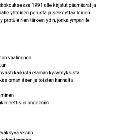
skokouksessa 1991 alle kirjatut päämäärät ja
alle yhteinen perusta ja selkeyttää leirien
y protuleirien tärkein ydin, jonka ympärille
nnon vaaliminen
luun
luovasti kaikista elämän kysymyksistä
käs oman itsen ja toisten kannalta
aminen
kin eettisiin ongelmiin
hyväksyvä yksilö