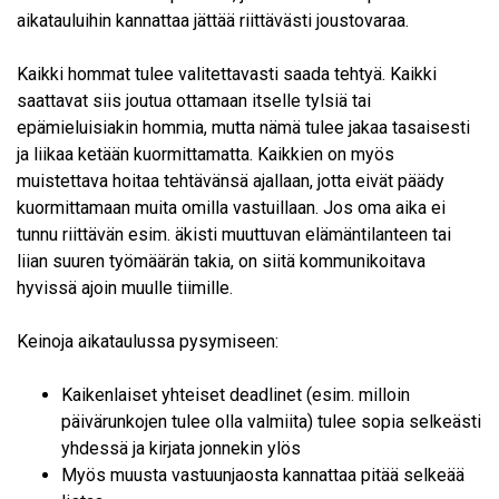
aikatauluihin kannattaa jättää riittävästi joustovaraa.
Kaikki hommat tulee valitettavasti saada tehtyä. Kaikki
saattavat siis joutua ottamaan itselle tylsiä tai
epämieluisiakin hommia, mutta nämä tulee jakaa tasaisesti
ja liikaa ketään kuormittamatta. Kaikkien on myös
muistettava hoitaa tehtävänsä ajallaan, jotta eivät päädy
kuormittamaan muita omilla vastuillaan. Jos oma aika ei
tunnu riittävän esim. äkisti muuttuvan elämäntilanteen tai
liian suuren työmäärän takia, on siitä kommunikoitava
hyvissä ajoin muulle tiimille.
Keinoja aikataulussa pysymiseen:
Kaikenlaiset yhteiset deadlinet (esim. milloin
päivärunkojen tulee olla valmiita) tulee sopia selkeästi
yhdessä ja kirjata jonnekin ylös
Myös muusta vastuunjaosta kannattaa pitää selkeää