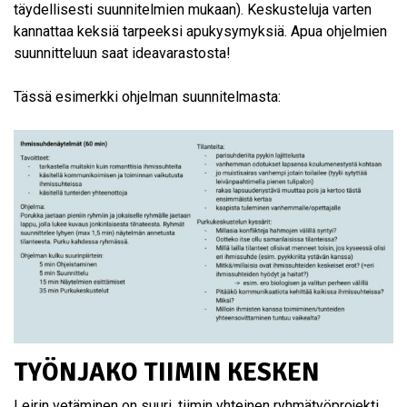
täydellisesti suunnitelmien mukaan). Keskusteluja varten
kannattaa keksiä tarpeeksi apukysymyksiä. Apua ohjelmien
suunnitteluun saat ideavarastosta!
Tässä esimerkki ohjelman suunnitelmasta:
TYÖNJAKO TIIMIN KESKEN
Leirin vetäminen on suuri, tiimin yhteinen ryhmätyöprojekti.