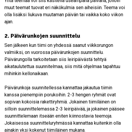
Yhtä teemaa voi siis käsitellä useampana päivänä, jolloin
muut teemat tuovat eri näkökulmia sen aiheisiin. Teema voi
olla lisäksi liukuva muutaman päivän tai vaikka koko viikon
ajan.
2. Päivärunkojen suunnittelu
Sen jälkeen kun tiimi on yhdessä saanut viikkorungon
valmiiksi, on vuorossa päivärunkojen suunnittelu.
Päivärungolla tarkoitetaan siis leiripäivästä tehtyä
aikataulutettua suunnitelmaa, siis mitä ohjelmaa tapahtuu
mihinkin kellonaikaan.
Päivärunkoja suunnitellessa kannattaa jakautua tiimin
kanssa pienempiin porukoihin. 2-3 hengen ryhmät ovat
sopivan kokoisia rakettiryhmiä. Jokainen tiimiläinen on
silloin suunnittelemassa 2-3 leiripäivää, ja jokainen pääsee
suunnittelemaan itseään eniten kiinnostavia teemoja.
Jokaisessa suunnitteluryhmässä kannattaa kuitenkin olla
ainakin yksi kokenut tiimiläinen mukana.