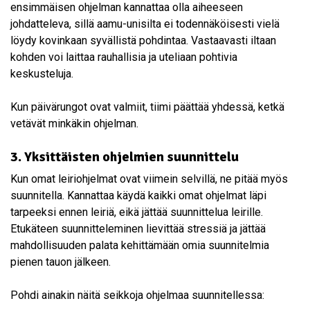
ensimmäisen ohjelman kannattaa olla aiheeseen
johdatteleva, sillä aamu-unisilta ei todennäköisesti vielä
löydy kovinkaan syvällistä pohdintaa. Vastaavasti iltaan
kohden voi laittaa rauhallisia ja uteliaan pohtivia
keskusteluja.
Kun päivärungot ovat valmiit, tiimi päättää yhdessä, ketkä
vetävät minkäkin ohjelman.
3. Yksittäisten ohjelmien suunnittelu
Kun omat leiriohjelmat ovat viimein selvillä, ne pitää myös
suunnitella. Kannattaa käydä kaikki omat ohjelmat läpi
tarpeeksi ennen leiriä, eikä jättää suunnittelua leirille.
Etukäteen suunnitteleminen lievittää stressiä ja jättää
mahdollisuuden palata kehittämään omia suunnitelmia
pienen tauon jälkeen.
Pohdi ainakin näitä seikkoja ohjelmaa suunnitellessa: