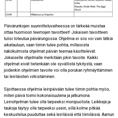
Päivärunkojen suunnitteluvaiheessa on tärkeää muistaa
ottaa huomioon teemojen tavoitteet! Jokaisen tavoitteen
tulisi toteutua päivärungossa. Ohjelmia ei siis voi vain lätkiä
aikatauluun, vaan tiimin tulee pohtia, millaisista
näkökulmista ohjelmat päivän teemaa käsittelevät.
Jokaiselle ohjelmalle merkitään jokin tavoite. Kaikki
ohjelmat eivät tietenkään ole syvällistä tykitystä, vaan
joidenkin ohjelmien tavoite voi olla porukan ryhmäyttäminen
tai leiriläisten virkistäminen.
Sijoittaessa ohjelmia leiripäivään tulee tiimin pohtia myös,
miten päivä toimii kokonaisuutena ja jatkumona.
Leiriohjelman tulee olla tarpeeksi monipuolista. Leikkejä ja
taukoja täytyy olla tarpeeksi usein, sillä kolme pitkää
keskustelua puuduttaa sekä leiriläisiä että tiimiläisiä. Aamun