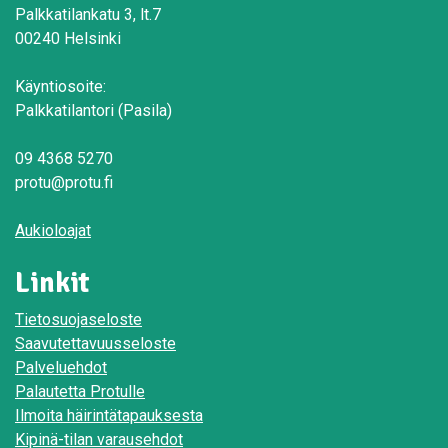
Palkkatilankatu 3, lt.7
00240 Helsinki
Käyntiosoite:
Palkkatilantori (Pasila)
09 4368 5270
protu@protu.fi
Aukioloajat
Linkit
Tietosuojaseloste
Saavutettavuusseloste
Palveluehdot
Palautetta Protulle
Ilmoita häirintätapauksesta
Kipinä-tilan varausehdot