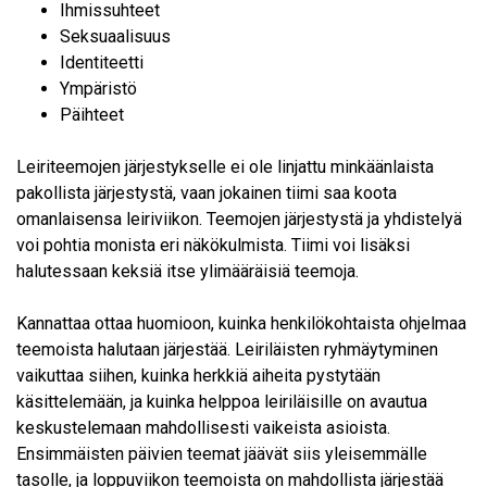
Ihmissuhteet
Seksuaalisuus
Identiteetti
Ympäristö
Päihteet
Leiriteemojen järjestykselle ei ole linjattu minkäänlaista
pakollista järjestystä, vaan jokainen tiimi saa koota
omanlaisensa leiriviikon. Teemojen järjestystä ja yhdistelyä
voi pohtia monista eri näkökulmista. Tiimi voi lisäksi
halutessaan keksiä itse ylimääräisiä teemoja.
Kannattaa ottaa huomioon, kuinka henkilökohtaista ohjelmaa
teemoista halutaan järjestää. Leiriläisten ryhmäytyminen
vaikuttaa siihen, kuinka herkkiä aiheita pystytään
käsittelemään, ja kuinka helppoa leiriläisille on avautua
keskustelemaan mahdollisesti vaikeista asioista.
Ensimmäisten päivien teemat jäävät siis yleisemmälle
tasolle, ja loppuviikon teemoista on mahdollista järjestää