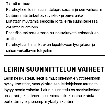
Tässä osiossa
Perehdytään leirin suunnitteluprosessiin ja sen vaiheisiin
Opitaan, mitä tarkoittavat viikko- ja päivärunko
Listataan muutamia seikkoja, joita leiriä suunnitellessa
voi ottaa huomioon
Päästään tarkastelemaan suunnittelutyötä esimerkkien
avulla
Perehdytään tiimin kesken tapahtuvaan työnjakoon ja
siihen vaikuttaviin tekijöihin
LEIRIN SUUNNITTELUN VAIHEET
Leirin keskustelut, leikit ja muut ohjelmat eivät tietenkään
synny itsestään, vaan yksittäisen leiriohjelman taustalta
löytyy monia vaiheita. Leirin suunnittelu on monivaiheinen
prosessi, joka etenee suuremmista kokonaisuuksista
portaittain yhä pienempiin yksityiskohtiin.