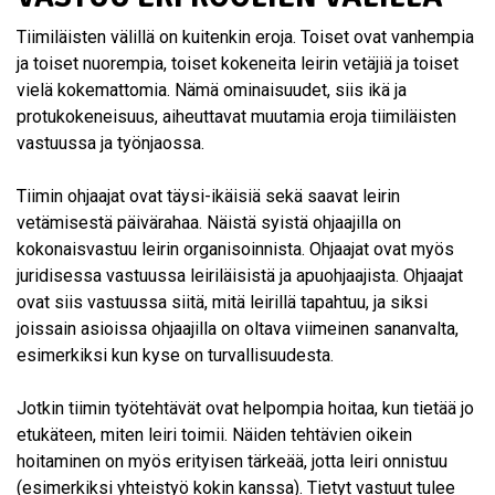
Tiimiläisten välillä on kuitenkin eroja. Toiset ovat vanhempia
ja toiset nuorempia, toiset kokeneita leirin vetäjiä ja toiset
vielä kokemattomia. Nämä ominaisuudet, siis ikä ja
protukokeneisuus, aiheuttavat muutamia eroja tiimiläisten
vastuussa ja työnjaossa.
Tiimin ohjaajat ovat täysi-ikäisiä sekä saavat leirin
vetämisestä päivärahaa. Näistä syistä ohjaajilla on
kokonaisvastuu leirin organisoinnista. Ohjaajat ovat myös
juridisessa vastuussa leiriläisistä ja apuohjaajista. Ohjaajat
ovat siis vastuussa siitä, mitä leirillä tapahtuu, ja siksi
joissain asioissa ohjaajilla on oltava viimeinen sananvalta,
esimerkiksi kun kyse on turvallisuudesta.
Jotkin tiimin työtehtävät ovat helpompia hoitaa, kun tietää jo
etukäteen, miten leiri toimii. Näiden tehtävien oikein
hoitaminen on myös erityisen tärkeää, jotta leiri onnistuu
(esimerkiksi yhteistyö kokin kanssa). Tietyt vastuut tulee