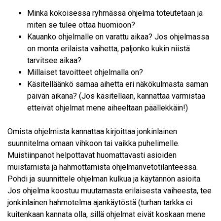
Minkä kokoisessa ryhmässä ohjelma toteutetaan ja
miten se tulee ottaa huomioon?
Kauanko ohjelmalle on varattu aikaa? Jos ohjelmassa
on monta erilaista vaihetta, paljonko kukin niistä
tarvitsee aikaa?
Millaiset tavoitteet ohjelmalla on?
Käsitelläänkö samaa aihetta eri näkökulmasta saman
päivän aikana? (Jos käsitellään, kannattaa varmistaa
etteivät ohjelmat mene aiheeltaan päällekkäin!)
Omista ohjelmista kannattaa kirjoittaa jonkinlainen
suunnitelma omaan vihkoon tai vaikka puhelimelle.
Muistiinpanot helpottavat huomattavasti asioiden
muistamista ja hahmottamista ohjelmanvetotilanteessa.
Pohdi ja suunnittele ohjelman kulkua ja käytännön asioita.
Jos ohjelma koostuu muutamasta erilaisesta vaiheesta, tee
jonkinlainen hahmotelma ajankäytöstä (turhan tarkka ei
kuitenkaan kannata olla, sillä ohjelmat eivät koskaan mene