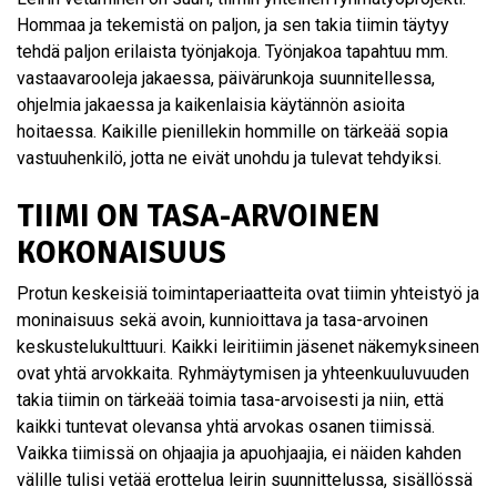
Hommaa ja tekemistä on paljon, ja sen takia tiimin täytyy
tehdä paljon erilaista työnjakoja. Työnjakoa tapahtuu mm.
vastaavarooleja jakaessa, päivärunkoja suunnitellessa,
ohjelmia jakaessa ja kaikenlaisia käytännön asioita
hoitaessa. Kaikille pienillekin hommille on tärkeää sopia
vastuuhenkilö, jotta ne eivät unohdu ja tulevat tehdyiksi.
TIIMI ON TASA-ARVOINEN
KOKONAISUUS
Protun keskeisiä toimintaperiaatteita ovat tiimin yhteistyö ja
moninaisuus sekä avoin, kunnioittava ja tasa-arvoinen
keskustelukulttuuri. Kaikki leiritiimin jäsenet näkemyksineen
ovat yhtä arvokkaita. Ryhmäytymisen ja yhteenkuuluvuuden
takia tiimin on tärkeää toimia tasa-arvoisesti ja niin, että
kaikki tuntevat olevansa yhtä arvokas osanen tiimissä.
Vaikka tiimissä on ohjaajia ja apuohjaajia, ei näiden kahden
välille tulisi vetää erottelua leirin suunnittelussa, sisällössä