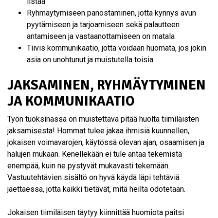
listaa
Ryhmäytymiseen panostaminen, jotta kynnys avun
pyytämiseen ja tarjoamiseen sekä palautteen
antamiseen ja vastaanottamiseen on matala
Tiivis kommunikaatio, jotta voidaan huomata, jos jokin
asia on unohtunut ja muistutella toisia
JAKSAMINEN, RYHMÄYTYMINEN
JA KOMMUNIKAATIO
Työn tuoksinassa on muistettava pitää huolta tiimiläisten
jaksamisesta! Hommat tulee jakaa ihmisiä kuunnellen,
jokaisen voimavarojen, käytössä olevan ajan, osaamisen ja
halujen mukaan. Kenellekään ei tule antaa tekemistä
enempää, kuin ne pystyvät mukavasti tekemään.
Vastuutehtävien sisältö on hyvä käydä läpi tehtäviä
jaettaessa, jotta kaikki tietävät, mitä heiltä odotetaan.
Jokaisen tiimiläisen täytyy kiinnittää huomiota paitsi