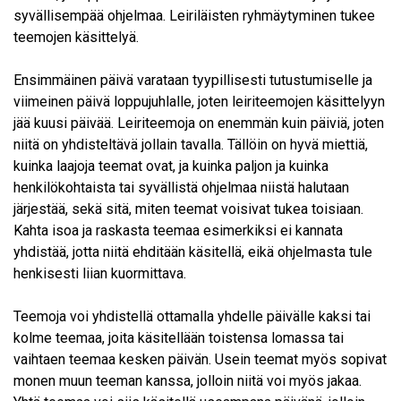
syvällisempää ohjelmaa. Leiriläisten ryhmäytyminen tukee
teemojen käsittelyä.
Ensimmäinen päivä varataan tyypillisesti tutustumiselle ja
viimeinen päivä loppujuhlalle, joten leiriteemojen käsittelyyn
jää kuusi päivää. Leiriteemoja on enemmän kuin päiviä, joten
niitä on yhdisteltävä jollain tavalla. Tällöin on hyvä miettiä,
kuinka laajoja teemat ovat, ja kuinka paljon ja kuinka
henkilökohtaista tai syvällistä ohjelmaa niistä halutaan
järjestää, sekä sitä, miten teemat voisivat tukea toisiaan.
Kahta isoa ja raskasta teemaa esimerkiksi ei kannata
yhdistää, jotta niitä ehditään käsitellä, eikä ohjelmasta tule
henkisesti liian kuormittava.
Teemoja voi yhdistellä ottamalla yhdelle päivälle kaksi tai
kolme teemaa, joita käsitellään toistensa lomassa tai
vaihtaen teemaa kesken päivän. Usein teemat myös sopivat
monen muun teeman kanssa, jolloin niitä voi myös jakaa.