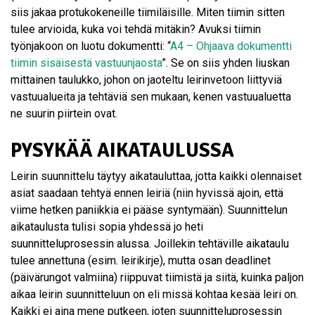
siis jakaa protukokeneille tiimiläisille. Miten tiimin sitten
tulee arvioida, kuka voi tehdä mitäkin? Avuksi tiimin
työnjakoon on luotu dokumentti: “
A4 – Ohjaava dokumentti
tiimin sisäisestä vastuunjaosta
”. Se on siis yhden liuskan
mittainen taulukko, johon on jaoteltu leirinvetoon liittyviä
vastuualueita ja tehtäviä sen mukaan, kenen vastuualuetta
ne suurin piirtein ovat.
PYSYKÄÄ AIKATAULUSSA
Leirin suunnittelu täytyy aikatauluttaa, jotta kaikki olennaiset
asiat saadaan tehtyä ennen leiriä (niin hyvissä ajoin, että
viime hetken paniikkia ei pääse syntymään). Suunnittelun
aikataulusta tulisi sopia yhdessä jo heti
suunnitteluprosessin alussa. Joillekin tehtäville aikataulu
tulee annettuna (esim. leirikirje), mutta osan deadlinet
(päivärungot valmiina) riippuvat tiimistä ja siitä, kuinka paljon
aikaa leirin suunnitteluun on eli missä kohtaa kesää leiri on.
Kaikki ei aina mene putkeen, joten suunnitteluprosessin