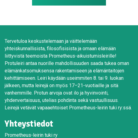
Tervetuloa keskustelemaan ja väittelemään
yhteiskunnallisista, filosofisisista ja omaan elämään
liittyvistä teemoista Prometheus-aikuistumisleirille!
Protuleiri antaa nuorille mahdollisuuden saada tukea oman
elämänkatsomuksensa rakentamiseen ja elämäntaitojen
kehittämiseen. Leiri käydään useimmiten 8. tai 9. luokan
jälkeen, mutta leirejä on myös 17–21-vuotiaille ja sitä
vanhemmille. Protun arvoja ovat ilo ja hyvinvointi,
yhdenvertaisuus, utelias pohdinta sekä vastuullisuus.
Leirejä vetävät vapaaehtoiset Prometheus-leirin tuki ry:ssä.
Yhteystiedot
Prometheus-leirin tuki ry