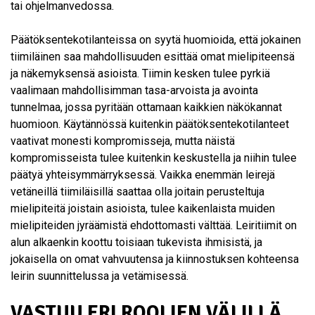
tai ohjelmanvedossa.
Päätöksentekotilanteissa on syytä huomioida, että jokainen
tiimiläinen saa mahdollisuuden esittää omat mielipiteensä
ja näkemyksensä asioista. Tiimin kesken tulee pyrkiä
vaalimaan mahdollisimman tasa-arvoista ja avointa
tunnelmaa, jossa pyritään ottamaan kaikkien näkökannat
huomioon. Käytännössä kuitenkin päätöksentekotilanteet
vaativat monesti kompromisseja, mutta näistä
kompromisseista tulee kuitenkin keskustella ja niihin tulee
päätyä yhteisymmärryksessä. Vaikka enemmän leirejä
vetäneillä tiimiläisillä saattaa olla joitain perusteltuja
mielipiteitä joistain asioista, tulee kaikenlaista muiden
mielipiteiden jyräämistä ehdottomasti välttää. Leiritiimit on
alun alkaenkin koottu toisiaan tukevista ihmisistä, ja
jokaisella on omat vahvuutensa ja kiinnostuksen kohteensa
leirin suunnittelussa ja vetämisessä.
VASTUU ERI ROOLIEN VÄLILLÄ