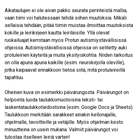
Aikataulujen ei ole aivan pakko seurata perinteistä mallia,
vaan tiimi voi halutessaan tehdä siihen muutoksia. Mikäli
sellaisia tehdään, pitää tiimin muistaa ilmoittaa muutoksista
kokille ja leirikirjeen kautta leiriläisille. Yllä olevat
ruokailuajat kerrotaan myös Protun autismiystävällisissä
ohjeissa. Autismiystävällisissä ohjeissa on selitetty auki
protuleirien käyteitä ja muita yksityiskohtia. Niiden tarkoitus
on olla apuna apuna kaikille (esim. neurokirjolla oleville),
jotka kaipaavat ennakkoon tietoa siitä, mitä protuleireillä
tapahtuu.
Oheinen kuva on esimerkki päivärungosta. Päivärungot on
helpointa luoda taulukkomuotoisina teksti- tai
laskentataulukkotiedostoina (esim. Google Docs ja Sheets).
Taulukkoon merkitään sarakkeet ainakin kellonajalle,
ohjelmalle, tavoitteille ja vetäjille. Myös ohjelman kesto
minuutteina on usein mukana. Valmiit päivärungot voi
tulostaa itselleen leiriä varten!