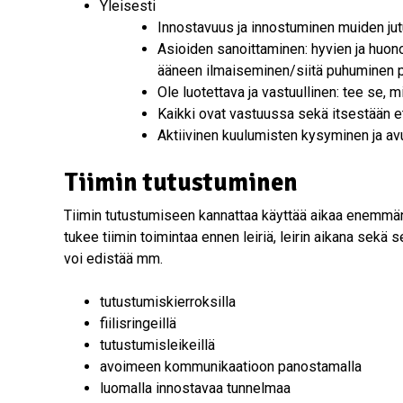
Yleisesti
Innostavuus ja innostuminen muiden jut
Asioiden sanoittaminen: hyvien ja huono
ääneen ilmaiseminen/siitä puhuminen p
Ole luotettava ja vastuullinen: tee se,
Kaikki ovat vastuussa sekä itsestään et
Aktiivinen kuulumisten kysyminen ja a
Tiimin tutustuminen
Tiimin tutustumiseen kannattaa käyttää aikaa enemmän 
tukee tiimin toimintaa ennen leiriä, leirin aikana sekä
voi edistää mm.
tutustumiskierroksilla
fiilisringeillä
tutustumisleikeillä
avoimeen kommunikaatioon panostamalla
luomalla innostavaa tunnelmaa