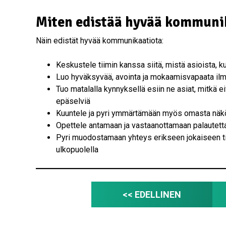
Miten edistää hyvää kommunik
Näin edistät hyvää kommunikaatiota:
Keskustele tiimin kanssa siitä, mistä asioista, k
Luo hyväksyvää, avointa ja mokaamisvapaata ilma
Tuo matalalla kynnyksellä esiin ne asiat, mitkä ei
epäselviä
Kuuntele ja pyri ymmärtämään myös omasta näk
Opettele antamaan ja vastaanottamaan palautett
Pyri muodostamaan yhteys erikseen jokaiseen tii
ulkopuolella
<< EDELLINEN