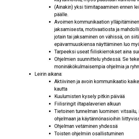
(Ainakin) yksi tiimitapaaminen ennen le
päälle.
Avoimen kommunikaation ylläpitäminen
jaksamisesta, motivaatiosta ja mahdol
jotain tai jaksaminen on vähissä, on siit
epävarmuuskiensa näyttäminen luo myös 
Tarpeeksi useat fiiliskierrokset aina s
Ohjelmien suunnittelu yhdessä. Se tek
moninäkökulmaisempia ohjelmia ja ryhm
Leirin aikana:
Aktiivinen ja avoin kommunikaatio kai
kautta
Kuulumisten kysely pitkin päivää
Fiilisringit iltapalaverien alkuun
Tietoinen tunnelman luominen: vitsailu
ohjelmaan ja käytännönasioihin liittyvi
Ohjelman vetäminen yhdessä
Toisten ohjelmiin osallistuminen