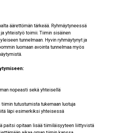
nnalta äärettömän tärkeää. Ryhmäytyneessä
a ja yhteistyö toimii. Tiimin sisäinen
 yleiseen tunnelmaan. Hyvin ryhmäytynyt ja
elpommin luomaan avointa tunnelmaa myös
hmäytymistä.
äytymiseen:
mman nopeasti sekä yhteisellä
n tiimin tutustumista tukemaan luotuja
itä läpi esimerkiksi yhteisessä
paitsi opitaan lisää tiimiläisyyteen liittyvistä
iettämään aikaa oman tiimin kanssa.