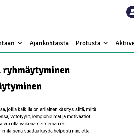
ntaan
Ajankohtaista
Protusta
Aktiive
ja ryhmäytyminen
mäytyminen
joilla kaikilla on erilainen käsitys siitä, miltä
tensa, vetotyylit, lempiohjelmat ja motivaatiot.
ikä voi olla vaikeaa seitsemän eri
imiläisenä saattaa käydä helposti niin, että