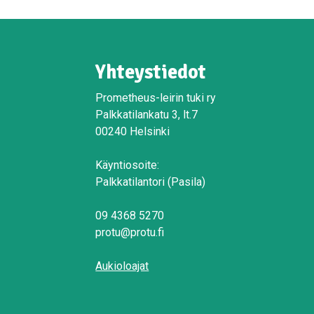
Yhteystiedot
Prometheus-leirin tuki ry
Palkkatilankatu 3, lt.7
00240 Helsinki
Käyntiosoite:
Palkkatilantori (Pasila)
09 4368 5270
protu@protu.fi
Aukioloajat