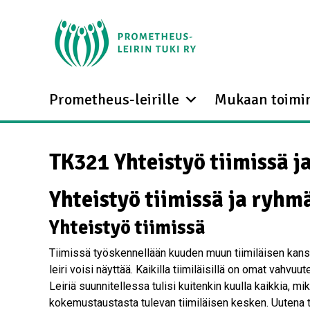
Prometheus-leirille
Mukaan toimi
TK321 Yhteistyö tiimissä 
Yhteistyö tiimissä ja ryh
Yhteistyö tiimissä
Tiimissä työskennellään kuuden muun tiimiläisen kanssa, 
leiri voisi näyttää. Kaikilla tiimiläisillä on omat vahvuu
Leiriä suunnitellessa tulisi kuitenkin kuulla kaikkia, m
kokemustaustasta tulevan tiimiläisen kesken. Uutena ti