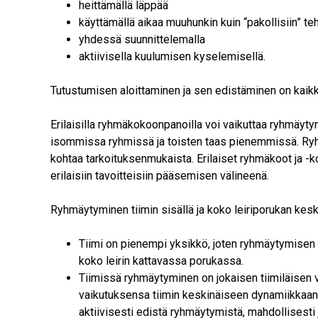
heittämällä läppää
käyttämällä aikaa muuhunkin kuin “pakollisiin” teh
yhdessä suunnittelemalla
aktiivisella kuulumisen kyselemisellä.
Tutustumisen aloittaminen ja sen edistäminen on kaikki
Erilaisilla ryhmäkokoonpanoilla voi vaikuttaa ryhmäyty
isommissa ryhmissä ja toisten taas pienemmissä. Ryh
kohtaa tarkoituksenmukaista. Erilaiset ryhmäkoot ja 
erilaisiin tavoitteisiin pääsemisen välineenä.
Ryhmäytyminen tiimin sisällä ja koko leiriporukan kes
Tiimi on pienempi yksikkö, joten ryhmäytymisen
koko leirin kattavassa porukassa.
Tiimissä ryhmäytyminen on jokaisen tiimiläisen v
vaikutuksensa tiimin keskinäiseen dynamiikkaan. Le
aktiivisesti edistä ryhmäytymistä, mahdollisesti 