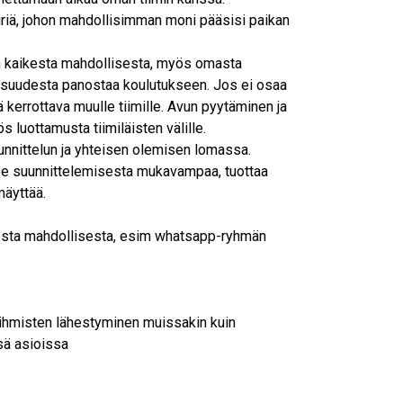
iriä, johon mahdollisimman moni pääsisi paikan
 kaikesta mahdollisesta, myös omasta
lisuudesta panostaa koulutukseen. Jos ei osaa
ä kerrottava muulle tiimille. Avun pyytäminen ja
luottamusta tiimiläisten välille.
uunnittelun ja yhteisen olemisen lomassa.
ee suunnittelemisesta mukavampaa, tuottaa
äyttää.
kesta mahdollisesta, esim whatsapp-ryhmän
, ihmisten lähestyminen muissakin kuin
ssä asioissa