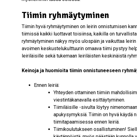
Tiimin ryhmäytyminen
Tiimin hyvä ryhmäytyminen on leirin onnistumisen ka
tiimissä kaikki luottavat toisiinsa, kaikilla on turvallist
ryhmäytyminen näkyy myös ulospäin ja vaikuttaa leirin
avoimen keskustelukulttuurin omaava tiimi pystyy h
leiriläisille sekä tukemaan leiriläisten keskinäistä ry
Keinoja ja huomioita tiimin onnistuneeseen ryhm
Ennen leiriä:
Yhteyden ottaminen tiimiin mahdollisi
viestintäkanavalla esittäytyminen.
Tiimiläisille -sivulta löytyy nimenomaa
apukysymyksiä. Tiimin on hyvä käydä ni
tiimitapaamisessa ennen leiriä.
Tiimikoulutukseen osallistuminen! Siellä 
käytännöistä, myös päästään kunnolla v