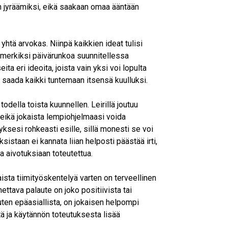
n jyräämiksi, eikä saakaan omaa ääntään
yhtä arvokas. Niinpä kaikkien ideat tulisi
Esimerkiksi päivärunkoa suunnitellessa
ta eri ideoita, joista vain yksi voi lopulta
a saada kaikki tuntemaan itsensä kuulluksi.
odella toista kuunnellen. Leirillä joutuu
, eikä jokaista lempiohjelmaasi voida
myksesi rohkeasti esille, sillä monesti se voi
uksistaan ei kannata liian helposti päästää irti,
a aivotuksiaan toteutettua.
ista tiimityöskentelyä varten on terveellinen
nettava palaute on joko positiivista tai
uten epäasiallista, on jokaisen helpompi
tä ja käytännön toteutuksesta lisää