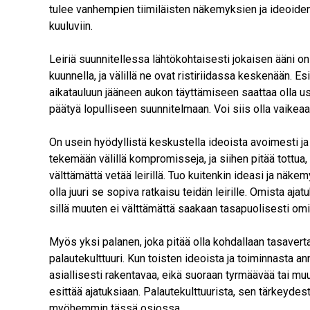
tulee vanhempien tiimiläisten näkemyksien ja ideoide
kuuluviin.
Leiriä suunnitellessa lähtökohtaisesti jokaisen ääni on 
kuunnella, ja välillä ne ovat ristiriidassa keskenään. 
aikatauluun jääneen aukon täyttämiseen saattaa olla usei
päätyä lopulliseen suunnitelmaan. Voi siis olla vaikea
On usein hyödyllistä keskustella ideoista avoimesti ja t
tekemään välillä kompromisseja, ja siihen pitää tottua
välttämättä vetää leirillä. Tuo kuitenkin ideasi ja näke
olla juuri se sopiva ratkaisu teidän leirille. Omista ajat
sillä muuten ei välttämättä saakaan tasapuolisesti omi
Myös yksi palanen, joka pitää olla kohdallaan tasaverta
palautekulttuuri. Kun toisten ideoista ja toiminnasta an
asiallisesti rakentavaa, eikä suoraan tyrmäävää tai mu
esittää ajatuksiaan. Palautekulttuurista, sen tärkeydes
myöhemmin tässä osiossa.