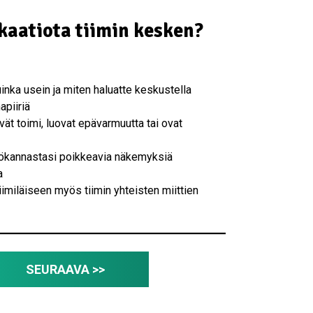
aatiota tiimin kesken?
uinka usein ja miten haluatte keskustella
piiriä
vät toimi, luovat epävarmuutta tai ovat
ökannastasi poikkeavia näkemyksiä
a
miläiseen myös tiimin yhteisten miittien
SEURAAVA >>