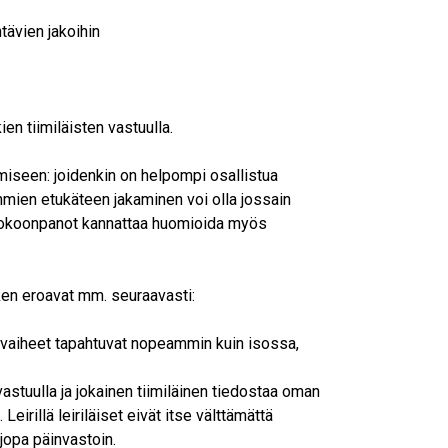
tävien jakoihin
en tiimiläisten vastuulla.
miseen: joidenkin on helpompi osallistua
mien etukäteen jakaminen voi olla jossain
-kokoonpanot kannattaa huomioida myös
ken eroavat mm. seuraavasti:
 vaiheet tapahtuvat nopeammin kuin isossa,
astuulla ja jokainen tiimiläinen tiedostaa oman
irillä leiriläiset eivät itse välttämättä
jopa päinvastoin.