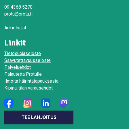
09 4368 5270
protu@protu.fi
Aukioloajat
Linkit
Tietosuojaseloste
Saavutettavuusseloste
Palveluehdot
Palautetta Protulle
Ilmoita häirintätapauksesta
Kipinä-tilan varausehdot
TEE LAHJOITUS