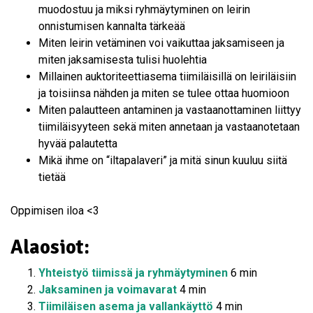
muodostuu ja miksi ryhmäytyminen on leirin
onnistumisen kannalta tärkeää
Miten leirin vetäminen voi vaikuttaa jaksamiseen ja
miten jaksamisesta tulisi huolehtia
Millainen auktoriteettiasema tiimiläisillä on leiriläisiin
ja toisiinsa nähden ja miten se tulee ottaa huomioon
Miten palautteen antaminen ja vastaanottaminen liittyy
tiimiläisyyteen sekä miten annetaan ja vastaanotetaan
hyvää palautetta
Mikä ihme on “iltapalaveri” ja mitä sinun kuuluu siitä
tietää
Oppimisen iloa <3
Alaosiot:
Yhteistyö tiimissä ja ryhmäytyminen
6 min
Jaksaminen ja voimavarat
4 min
Tiimiläisen asema ja vallankäyttö
4 min