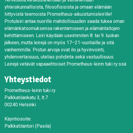
yhteiskunnallisista, filosofisisista ja omaan elämään
liittyvistä teemoista Prometheus-aikuistumisleirille!
Protuleiri antaa nuorille mahdollisuuden saada tukea oman
elämänkatsomuksensa rakentamiseen ja elämäntaitojen
kehittämiseen. Leiri käydään useimmiten 8. tai 9. luokan
jälkeen, mutta leirejä on myös 17–21-vuotiaille ja sitä
vanhemmille. Protun arvoja ovat ilo ja hyvinvointi,
yhdenvertaisuus, utelias pohdinta sekä vastuullisuus.
Leirejä vetävät vapaaehtoiset Prometheus-leirin tuki ry:ssä.
Yhteystiedot
Prometheus-leirin tuki ry
Palkkatilankatu 3, lt.7
00240 Helsinki
Käyntiosoite:
Palkkatilantori (Pasila)