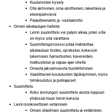
Kuulumisten kysely
Olla aktiivinen, oma-aloitteinen, rakentava ja
eteenpäinvievä
Palautteenanto ja -vastaanotto
Omien aikataulujen hallinta
Leirin suunnittelu vie paljon aikaa, joten sille
on myös sitä varattava
Suunnitteluprosessi pitää mahduttaa
aikatauluun töiden, opiskelun, kokeisiin
lukemisen, harrastusten, kavereiden,
matkustelun ja vapaa-ajan ohelle
Omasta jaksamisesta huolehtiminen
Vaadittavien koulutusten läpikäyminen, myös
tiimikoulutus ja purkajaiset
Suunnittelu
Koko leirirungon suunnittelu alusta loppuun
yhdessä muun tiimin kanssa
Leirin konkreettinen vetäminen
Omien ohjelmien suunnittelu ja vetäminen