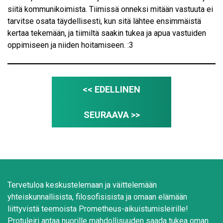
siitä kommunikoimista. Tiimissä onneksi mitään vastuuta ei
tarvitse osata täydellisesti, kun sitä lähtee ensimmäistä
kertaa tekemään, ja tiimiltä saakin tukea ja apua vastuiden
oppimiseen ja niiden hoitamiseen. :3
<< EDELLINEN
SEURAAVA >>
Tervetuloa keskustelemaan ja väittelemään
yhteiskunnallisista, filosofisisista ja omaan elämään
liittyvistä teemoista Prometheus-aikuistumisleirille!
Protuleiri antaa nuorille mahdollisuuden saada tukea oman