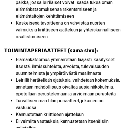
paikka, jossa leiriläiset voivat saada tukea oman
elämänkatsomuksensa rakentamiseen ja
elämäntaitojen kehittämiseen
Keskeisenä tavoitteena on vahvistaa nuorten
valmiuksia kriittiseen ajatteluun ja yhteiskunnalliseen
osallistumiseen
TOIMINTAPERIAATTEET (sama sivu):
Elämänkatsomus ymmärretään laajasti: käsitykset
itsestä, ihmissuhteista, arvoista, tulevaisuuden
suunnitelmista ja ympäröivästä maailmasta
Leirillä herätellään ajatuksia, vaihdetaan kokemuksia,
annetaan mahdollisuus oivaltaa uusia näkökulmia,
opetellaan perustelemaan ja arvioimaan perusteita
Turvallisemman tilan periaatteet; jokainen on
vastuussa
Kannustetaan kriittiseen ajatteluun
Ei valmiita vastauksia; kannustetaan itsenäisiin