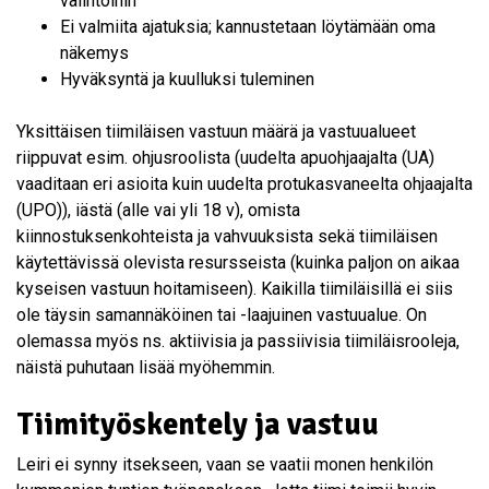
valintoihin
Ei valmiita ajatuksia; kannustetaan löytämään oma
näkemys
Hyväksyntä ja kuulluksi tuleminen
Yksittäisen tiimiläisen vastuun määrä ja vastuualueet
riippuvat esim. ohjusroolista (uudelta apuohjaajalta (UA)
vaaditaan eri asioita kuin uudelta protukasvaneelta ohjaajalta
(UPO)), iästä (alle vai yli 18 v), omista
kiinnostuksenkohteista ja vahvuuksista sekä tiimiläisen
käytettävissä olevista resursseista (kuinka paljon on aikaa
kyseisen vastuun hoitamiseen). Kaikilla tiimiläisillä ei siis
ole täysin samannäköinen tai -laajuinen vastuualue. On
olemassa myös ns. aktiivisia ja passiivisia tiimiläisrooleja,
näistä puhutaan lisää myöhemmin.
Tiimityöskentely ja vastuu
Leiri ei synny itsekseen, vaan se vaatii monen henkilön