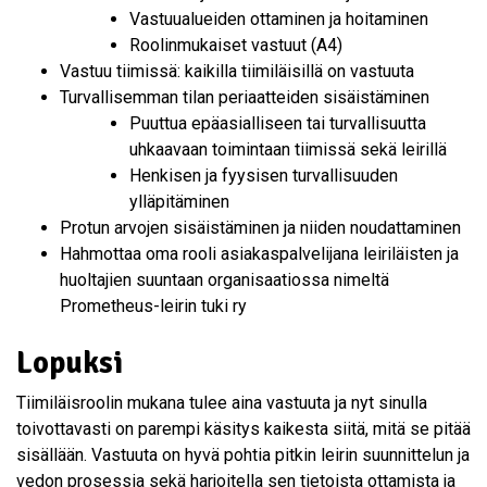
Vastuualueiden ottaminen ja hoitaminen
Roolinmukaiset vastuut (A4)
Vastuu tiimissä: kaikilla tiimiläisillä on vastuuta
Turvallisemman tilan periaatteiden sisäistäminen
Puuttua epäasialliseen tai turvallisuutta
uhkaavaan toimintaan tiimissä sekä leirillä
Henkisen ja fyysisen turvallisuuden
ylläpitäminen
Protun arvojen sisäistäminen ja niiden noudattaminen
Hahmottaa oma rooli asiakaspalvelijana leiriläisten ja
huoltajien suuntaan organisaatiossa nimeltä
Prometheus-leirin tuki ry
Lopuksi
Tiimiläisroolin mukana tulee aina vastuuta ja nyt sinulla
toivottavasti on parempi käsitys kaikesta siitä, mitä se pitää
sisällään. Vastuuta on hyvä pohtia pitkin leirin suunnittelun ja
vedon prosessia sekä harjoitella sen tietoista ottamista ja