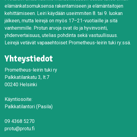
elämänkatsomuksensa rakentamiseen ja elämäntaitojen
kehittämiseen. Leiri käydään useimmiten 8. tai 9. luokan
jälkeen, mutta leirejä on myös 17–21-vuotiaille ja sitä
vanhemmille. Protun arvoja ovat ilo ja hyvinvointi,
yhdenvertaisuus, utelias pohdinta sekä vastuullisuus.
Leirejä vetävät vapaaehtoiset Prometheus-leirin tuki ry:ssä.
Yhteystiedot
Prometheus-leirin tuki ry
Palkkatilankatu 3, lt.7
00240 Helsinki
Käyntiosoite:
Palkkatilantori (Pasila)
09 4368 5270
protu@protu.fi