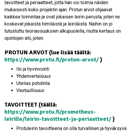
tavoitteet ja periaatteet, jotta hän voi toimia näiden
mukaisesti koko projektin ajan. Protun arvot ohjaavat
kaikkea toimintaa ja ovat jokaisen leirin perusta, joten ne
koskevat jokaista tiimiläistä ja leiriläistä. Näihin on jo
tutustuttu teoriaosuuksien alkupuolella, mutta kertaus on
opintojen äiti, joten:
PROTUN ARVOT (lue lisää täältä:
https://www.protu.fi/protun-arvot/
)
Ilo ja hyvinvointi
Yhdenvertaisuus
Utelias pohdinta
Vastuullisuus
TAVOITTEET (täällä:
https://www.protu.fi/prometheus-
leirille/leirin-tavoitteet-ja-periaatteet/
)
Protuleirin tavoitteena on olla turvallinen ja hyväksyvä