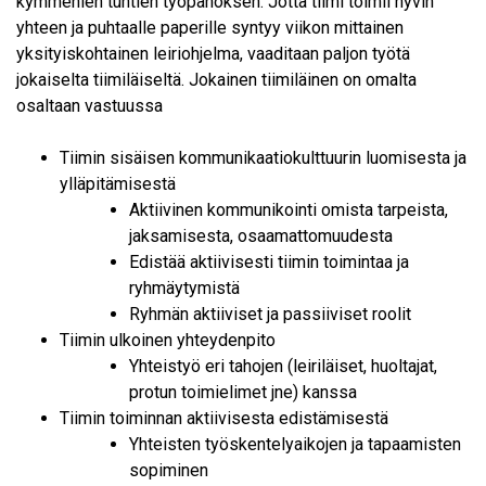
kymmenien tuntien työpanoksen. Jotta tiimi toimii hyvin
yhteen ja puhtaalle paperille syntyy viikon mittainen
yksityiskohtainen leiriohjelma, vaaditaan paljon työtä
jokaiselta tiimiläiseltä. Jokainen tiimiläinen on omalta
osaltaan vastuussa
Tiimin sisäisen kommunikaatiokulttuurin luomisesta ja
ylläpitämisestä
Aktiivinen kommunikointi omista tarpeista,
jaksamisesta, osaamattomuudesta
Edistää aktiivisesti tiimin toimintaa ja
ryhmäytymistä
Ryhmän aktiiviset ja passiiviset roolit
Tiimin ulkoinen yhteydenpito
Yhteistyö eri tahojen (leiriläiset, huoltajat,
protun toimielimet jne) kanssa
Tiimin toiminnan aktiivisesta edistämisestä
Yhteisten työskentelyaikojen ja tapaamisten
sopiminen