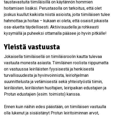
taustavastuita tiimiläisillä on käytännön hommien
hoitamisen lisäksi. Perustasolla on tarkoitus, että olet
joskus kuullut kaikista niistä asioista, joita tiimiläisen tulee
hahmottaa ja hoitaa – kukaan ei oleta, että osaisit jokaista
osa-aluetta täydellisesti. Aktiivisuudella ja rohkeasti
kysymällä ja puheeksi ottamalla pääsee jo hyvin pitkälle!
Yleistä vastuusta
Jokaisella tiimiläisellä on tiimiläisroolin kautta tulevaa
vastuuta monesta asiasta. Tiimiläinen roolista riippumatta
on vastuussa leiriläisten fyysisestä ja henkisestä
turvallisuudesta ja hyvinvoinnista, leiriohjelman
suunnittelusta ja vetämisestä sekä yhteistyöstä tiimin,
leiriläisten, leiriläisten huoltajien, leiripaikan edustajien ja
Protun edustajien (esim. toimisto) kanssa.
Ennen kuin näihin edes päästään, on tiimiläisen vastuulla
olla lukenut ja sisäistänyt Protun leiritoiminnan arvot,