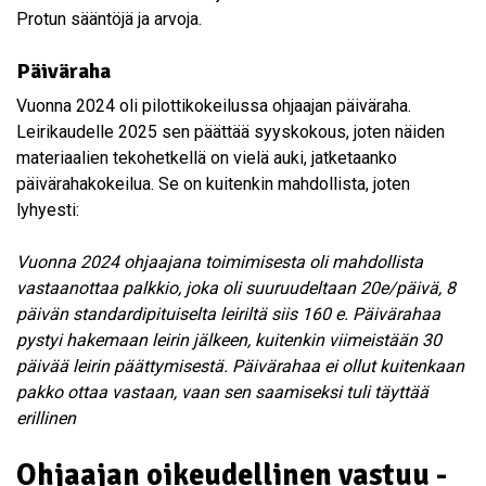
Protun sääntöjä ja arvoja.
Päiväraha
Vuonna 2024 oli pilottikokeilussa ohjaajan päiväraha.
Leirikaudelle 2025 sen päättää syyskokous, joten näiden
materiaalien tekohetkellä on vielä auki, jatketaanko
päivärahakokeilua. Se on kuitenkin mahdollista, joten
lyhyesti:
Vuonna 2024 ohjaajana toimimisesta oli mahdollista
vastaanottaa palkkio, joka oli suuruudeltaan 20e/päivä, 8
päivän standardipituiselta leiriltä siis 160 e. Päivärahaa
pystyi hakemaan leirin jälkeen, kuitenkin viimeistään 30
päivää leirin päättymisestä. Päivärahaa ei ollut kuitenkaan
pakko ottaa vastaan, vaan sen saamiseksi tuli täyttää
erillinen
Ohjaajan oikeudellinen vastuu -