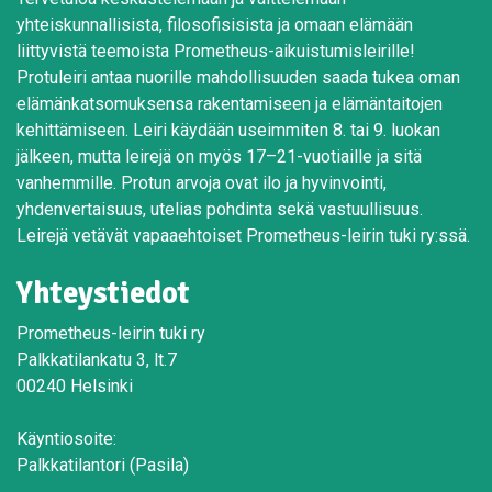
yhteiskunnallisista, filosofisisista ja omaan elämään
liittyvistä teemoista Prometheus-aikuistumisleirille!
Protuleiri antaa nuorille mahdollisuuden saada tukea oman
elämänkatsomuksensa rakentamiseen ja elämäntaitojen
kehittämiseen. Leiri käydään useimmiten 8. tai 9. luokan
jälkeen, mutta leirejä on myös 17–21-vuotiaille ja sitä
vanhemmille. Protun arvoja ovat ilo ja hyvinvointi,
yhdenvertaisuus, utelias pohdinta sekä vastuullisuus.
Leirejä vetävät vapaaehtoiset Prometheus-leirin tuki ry:ssä.
Yhteystiedot
Prometheus-leirin tuki ry
Palkkatilankatu 3, lt.7
00240 Helsinki
Käyntiosoite:
Palkkatilantori (Pasila)