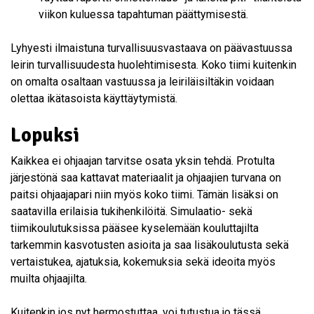
viikon kuluessa tapahtuman päättymisestä.
Lyhyesti ilmaistuna turvallisuusvastaava on päävastuussa
leirin turvallisuudesta huolehtimisesta. Koko tiimi kuitenkin
on omalta osaltaan vastuussa ja leiriläisiltäkin voidaan
olettaa ikätasoista käyttäytymistä.
Lopuksi
Kaikkea ei ohjaajan tarvitse osata yksin tehdä. Protulta
järjestönä saa kattavat materiaalit ja ohjaajien turvana on
paitsi ohjaajapari niin myös koko tiimi. Tämän lisäksi on
saatavilla erilaisia tukihenkilöitä. Simulaatio- sekä
tiimikoulutuksissa pääsee kyselemään kouluttajilta
tarkemmin kasvotusten asioita ja saa lisäkoulutusta sekä
vertaistukea, ajatuksia, kokemuksia sekä ideoita myös
muilta ohjaajilta.
Kuitenkin jos nyt hermostuttaa, voi tutustua jo tässä