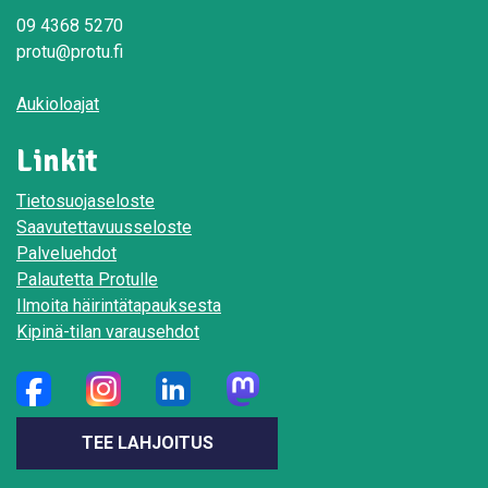
09 4368 5270
protu@protu.fi
Aukioloajat
Linkit
Tietosuojaseloste
Saavutettavuusseloste
Palveluehdot
Palautetta Protulle
Ilmoita häirintätapauksesta
Kipinä-tilan varausehdot
TEE LAHJOITUS