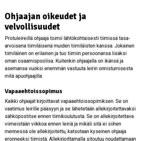
Ohjaajan oikeudet ja
velvollisuudet
Protuleireillä ohjaaja toimii lähtökohtaisesti tiimissä tasa-
arvoisena tiimiläisenä muiden tiimiläisten kanssa. Jokainen
tiimiläinen on erilainen ja tuo tiimiin persoonansa lisäksi
oman osaamispoolisa. Kuitenkin ohjaajalla on ikänsä ja
asemansa vuoksi enemmän vastuuta leirin onnistumisesta
mitä apuohjaajilla.
Vapaaehtoissopimus
Kaikki ohjaajat kirjoittavat vapaaehtoissopimiksen. Se on
vaatimus leirille pääsyyn ja se lähetetään allekirjoitettavaksi
sähköpostitse ennen tiimikoulutusta. Se on allekirjoitettava
viimeistään viikkoa ennen leiriä ja mikäli sitä ei siihen
mennessä ole allekirjoitettu, katsotaan kyseinen ohjaaja
eronneeksi tiimistä. Allekirjoittamalla sitoutuu noudattamaan