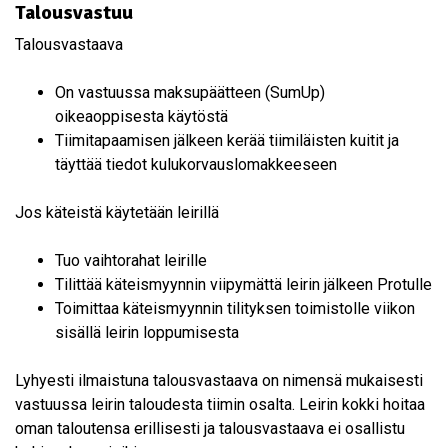
Talousvastuu
Talousvastaava
On vastuussa maksupäätteen (SumUp)
oikeaoppisesta käytöstä
Tiimitapaamisen jälkeen kerää tiimiläisten kuitit ja
täyttää tiedot kulukorvauslomakkeeseen
Jos käteistä käytetään leirillä
Tuo vaihtorahat leirille
Tilittää käteismyynnin viipymättä leirin jälkeen Protulle
Toimittaa käteismyynnin tilityksen toimistolle viikon
sisällä leirin loppumisesta
Lyhyesti ilmaistuna talousvastaava on nimensä mukaisesti
vastuussa leirin taloudesta tiimin osalta. Leirin kokki hoitaa
oman taloutensa erillisesti ja talousvastaava ei osallistu