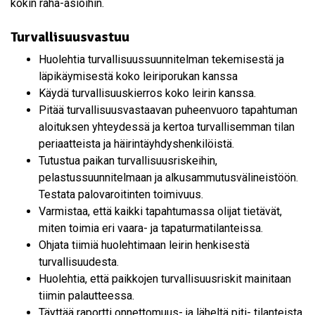
kokin raha-asioihin.
Turvallisuusvastuu
Huolehtia turvallisuussuunnitelman tekemisestä ja
läpikäymisestä koko leiriporukan kanssa
Käydä turvallisuuskierros koko leirin kanssa.
Pitää turvallisuusvastaavan puheenvuoro tapahtuman
aloituksen yhteydessä ja kertoa turvallisemman tilan
periaatteista ja häirintäyhdyshenkilöistä.
Tutustua paikan turvallisuusriskeihin,
pelastussuunnitelmaan ja alkusammutusvälineistöön.
Testata palovaroitinten toimivuus.
Varmistaa, että kaikki tapahtumassa olijat tietävät,
miten toimia eri vaara- ja tapaturmatilanteissa.
Ohjata tiimiä huolehtimaan leirin henkisestä
turvallisuudesta.
Huolehtia, että paikkojen turvallisuusriskit mainitaan
tiimin palautteessa.
Täyttää raportti onnettomuus- ja läheltä piti- tilanteista