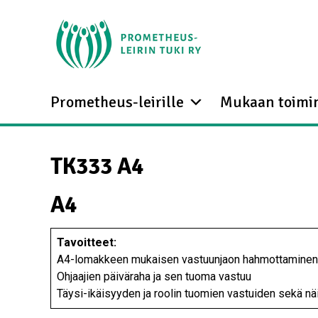
Prometheus-leirille
Mukaan toimi
TK333 A4
A4
Tavoitteet:
A4-lomakkeen mukaisen vastuunjaon hahmottaminen
Ohjaajien päiväraha ja sen tuoma vastuu
Täysi-ikäisyyden ja roolin tuomien vastuiden sekä n