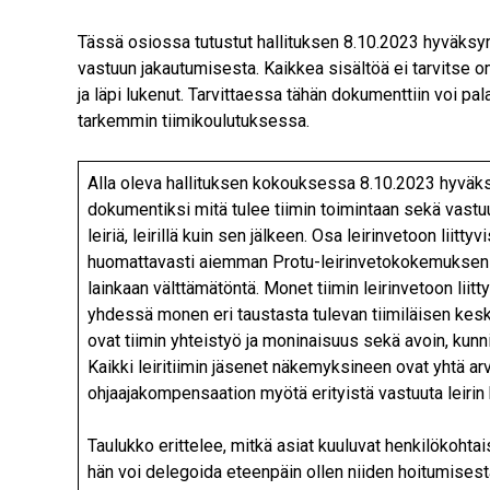
Tässä osiossa tutustut hallituksen 8.10.2023 hyväksy
vastuun jakautumisesta. Kaikkea sisältöä ei tarvitse o
ja läpi lukenut. Tarvittaessa tähän dokumenttiin voi pala
tarkemmin tiimikoulutuksessa.
Alla oleva hallituksen kokouksessa 8.10.2023 hyväks
dokumentiksi mitä tulee tiimin toimintaan sekä vastuu
leiriä, leirillä kuin sen jälkeen. Osa leirinvetoon liittyv
huomattavasti aiemman Protu-leirinvetokokemuksen 
lainkaan välttämätöntä. Monet tiimin leirinvetoon liit
yhdessä monen eri taustasta tulevan tiimiläisen kesk
ovat tiimin yhteistyö ja moninaisuus sekä avoin, kunni
Kaikki leiritiimin jäsenet näkemyksineen ovat yhtä arvo
ohjaajakompensaation myötä erityistä vastuuta leiri
Taulukko erittelee, mitkä asiat kuuluvat henkilökohtais
hän voi delegoida eteenpäin ollen niiden hoitumisesta