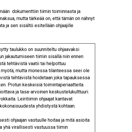
mään dokumenttiin tiimin toiminnasta ja
maksua, mutta tärkeää on, että tämän on nähnyt
ta ja sen sisältö esitellään ohjaajille
ytty taulukko on suunniteltu ohjaavaksi
n jakautumiseen tiimin sisällä niin ennen
istä tehtävistä vaatii tai helpottuu
myötä, mutta monessa tilanteessa seei ole
tyvistä tehtävistä hoidetaan joka tapauksessa
en. Protun keskeisiä toimintaperiaatteita
oittava ja tasa-arvoinen keskustelukulttuuri.
kkaita. Leiritiimin ohjaajat kantavat
n kokonaisuudesta yhdistystä kohtaan.
esti ohjaajan vastuulle hoitaa ja mitä asioita
 yhä virallisesti vastuussa tiimin