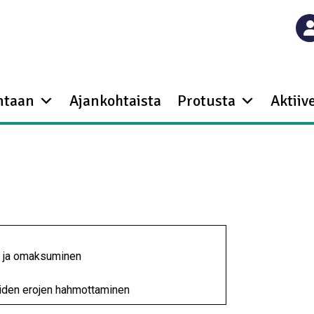
ntaan
Ajankohtaista
Protusta
Aktiive
 ja omaksuminen
äiden erojen hahmottaminen