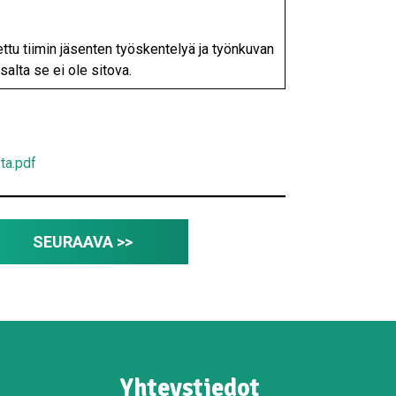
tu tiimin jäsenten työskentelyä ja työnkuvan
alta se ei ole sitova.
ta.pdf
SEURAAVA >>
Yhteystiedot