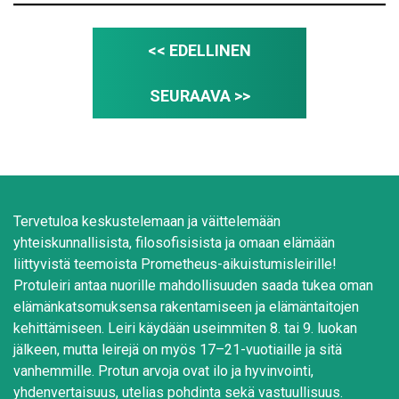
e
t
<< EDELLINEN
*
SEURAAVA >>
Tervetuloa keskustelemaan ja väittelemään
yhteiskunnallisista, filosofisisista ja omaan elämään
liittyvistä teemoista Prometheus-aikuistumisleirille!
Protuleiri antaa nuorille mahdollisuuden saada tukea oman
elämänkatsomuksensa rakentamiseen ja elämäntaitojen
kehittämiseen. Leiri käydään useimmiten 8. tai 9. luokan
jälkeen, mutta leirejä on myös 17–21-vuotiaille ja sitä
vanhemmille. Protun arvoja ovat ilo ja hyvinvointi,
yhdenvertaisuus, utelias pohdinta sekä vastuullisuus.