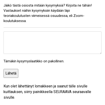
Jäikö tästä osiosta mitään kysymyksiä? Kirjoita ne tähän!
Vastaukset näihin kysymyksiin käydään läpi
teoriakoulutusten viimeisessä osuudessa, eli Zoom-
koulutuksessa.
z
o
o
m
-
Tämäkin kysymyslaatikko on pakollinen.
k
y
s
y
m
Kun olet lähettänyt lomakkeen ja saanut tälle sivulle
y
kuittauksen, siirry painikkeella SEURAAVA seuraavalle
k
sivulle.
s