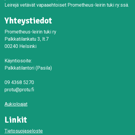
Leirejä vetävät vapaaehtoiset Prometheus-leirin tuki ry:ssä.
Yhteystiedot
Prometheus-leirin tuki ry
Palkkatilankatu 3, lt.7
00240 Helsinki
Käyntiosoite:
Palkkatilantori (Pasila)
09 4368 5270
protu@protu.fi
Aukioloajat
Linkit
Tietosuojaseloste