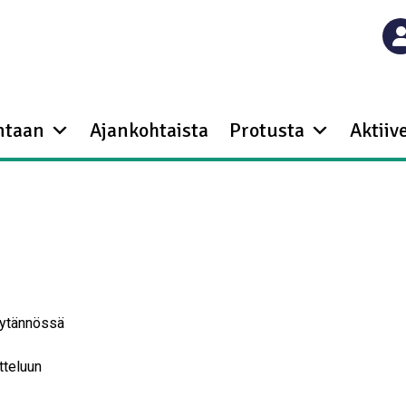
ntaan
Ajankohtaista
Protusta
Aktiive
käytännössä
tteluun