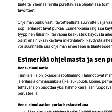
tunteita. Yleensä leirillä purettavissa ohjelmissa toimi
tavoitteet.
Ohjelman purku vaatii tavoitteellista suunnittelua ja valm
sopii erilaiset tavat purkaa. Esimerkkeinä ringissä käytä
tyyppinen fiilisrinki tai vapaa keskustelu käydystä aih
osiin: ensin yksin käytävä mietintähetki käydystä aihe
voi suunnitella siis ohjelman aiheeseen ja tilanteeseen
Esimerkki ohjelmasta ja sen p
Vene-simulaatio
Tiimiläisillä on jokaisella roolihahmo. Hahmot ovat mahd
ja erilaisia ominaisuuksia (ikä, sukupuoli, luonne, perhe
tehtävänä on pudottaa yksi hahmo kerrallaan “uppoava
perusteella.
Vene-simulaation purku keskusteluna