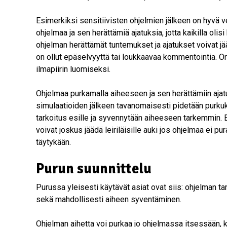
Esimerkiksi sensitiivisten ohjelmien jälkeen on hyvä 
ohjelmaa ja sen herättämiä ajatuksia, jotta kaikilla olisi
ohjelman herättämät tuntemukset ja ajatukset voivat jää
on ollut epäselvyyttä tai loukkaavaa kommentointia. On 
ilmapiirin luomiseksi.
Ohjelmaa purkamalla aiheeseen ja sen herättämiin ajat
simulaatioiden jälkeen tavanomaisesti pidetään purku
tarkoitus esille ja syvennytään aiheeseen tarkemmin. E
voivat joskus jäädä leiriläisille auki jos ohjelmaa ei pu
täytykään.
Purun suunnittelu
Purussa yleisesti käytävät asiat ovat siis: ohjelman tark
sekä mahdollisesti aiheen syventäminen.
Ohjelman aihetta voi purkaa jo ohjelmassa itsessään, k