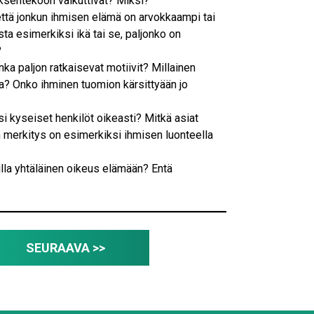
öksentekoon vaikuttivat? Miksi?
että jonkun ihmisen elämä on arvokkaampi tai
ta esimerkiksi ikä tai se, paljonko on
?
ka paljon ratkaisevat motiivit? Millainen
aa? Onko ihminen tuomion kärsittyään jo
isi kyseiset henkilöt oikeasti? Mitkä asiat
n merkitys on esimerkiksi ihmisen luonteella
lla yhtäläinen oikeus elämään? Entä
SEURAAVA >>