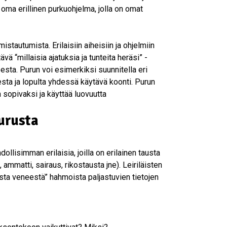
i oma erillinen purkuohjelma, jolla on omat
istautumista. Erilaisiin aiheisiin ja ohjelmiin
vä “millaisia ajatuksia ja tunteita heräsi” -
eesta. Purun voi esimerkiksi suunnitella eri
esta ja lopulta yhdessä käytävä koonti. Purun
 sopivaksi ja käyttää luovuutta
urusta
ollisimman erilaisia, joilla on erilainen tausta
, ammatti, sairaus, rikostausta jne). Leiriläisten
sta veneestä” hahmoista paljastuvien tietojen