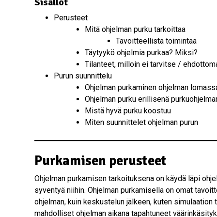
Sisällöt
Perusteet
Mitä ohjelman purku tarkoittaa
Tavoitteellista toimintaa
Täytyykö ohjelmia purkaa? Miksi?
Tilanteet, milloin ei tarvitse / ehdotto
Purun suunnittelu
Ohjelman purkaminen ohjelman lomassa
Ohjelman purku erillisenä purkuohjelma
Mistä hyvä purku koostuu
Miten suunnittelet ohjelman purun
Purkamisen perusteet
Ohjelman purkamisen tarkoituksena on käydä läpi ohjelm
syventyä niihin. Ohjelman purkamisella on omat tavoi
ohjelman, kuin keskustelun jälkeen, kuten simulaation
mahdolliset ohjelman aikana tapahtuneet väärinkäsityk