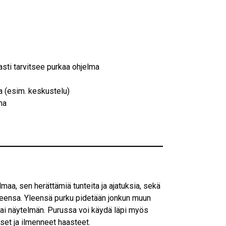
masti tarvitsee purkaa ohjelma
 (esim. keskustelu)
na
aa, sen herättämiä tunteita ja ajatuksia, sekä
tteensa. Yleensä purku pidetään jonkun muun
 tai näytelmän. Purussa voi käydä läpi myös
set ja ilmenneet haasteet.