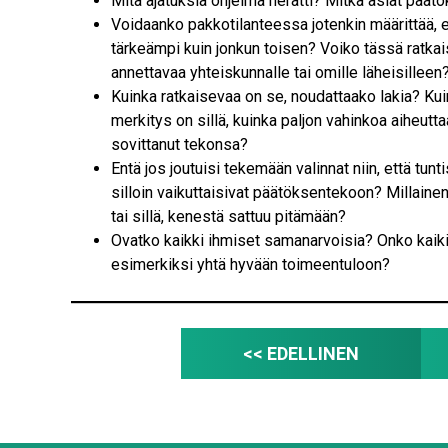
Mitä ajatuksia ohjelma herätti? Mitkä asiat päät
Voidaanko pakkotilanteessa jotenkin määrittää, 
tärkeämpi kuin jonkun toisen? Voiko tässä ratkais
annettavaa yhteiskunnalle tai omille läheisilleen
Kuinka ratkaisevaa on se, noudattaako lakia? Kuin
merkitys on sillä, kuinka paljon vahinkoa aiheutt
sovittanut tekonsa?
Entä jos joutuisi tekemään valinnat niin, että tunt
silloin vaikuttaisivat päätöksentekoon? Millaine
tai sillä, kenestä sattuu pitämään?
Ovatko kaikki ihmiset samanarvoisia? Onko kaiki
esimerkiksi yhtä hyvään toimeentuloon?
<< EDELLINEN