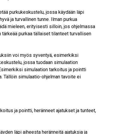
vetää purkukeskustelu, jossa käydään läpi
 hyvä ja turvallinen tunne. Ilman purkua
dä mieleen, erityisesti silloin, jos ohjelmassa
tärkeää purkaa tällaiset tilanteet turvallisen
uksiin voi myös syventyä, esimerkiksi
keskustelu, jossa tuodaan simulaation
simerkiksi simulaation tarkoitus ja pointti
ra. Tällöin simulaatio-ohjelman tavoite ei
oitus ja pointti, heränneet ajatukset ja tunteet,
äyden läpi aiheesta heränneitä ajatuksia ja