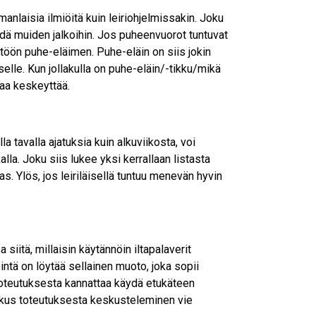
anlaisia ilmiöitä kuin leiriohjelmissakin. Joku
äädä muiden jalkoihin. Jos puheenvuorot tuntuvat
yttöön puhe-eläimen. Puhe-eläin on siis jokin
selle. Kun jollakulla on puhe-eläin/-tikku/mikä
aa keskeyttää.
la tavalla ajatuksia kuin alkuviikosta, voi
alla. Joku siis lukee yksi kerrallaan listasta
las. Ylös, jos leiriläisellä tuntuu menevän hyvin
iitä, millaisin käytännöin iltapalaverit
keintä on löytää sellainen muoto, joka sopii
 toteutuksesta kannattaa käydä etukäteen
joskus toteutuksesta keskusteleminen vie