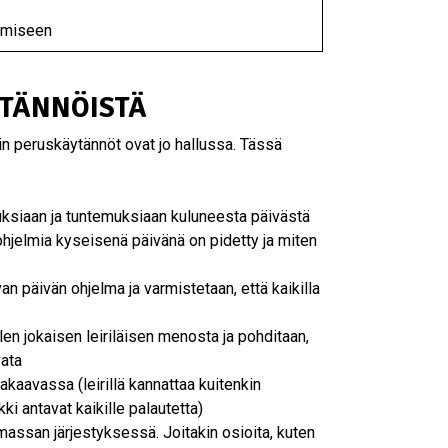
tamiseen
YTÄNNÖISTÄ
rin peruskäytännöt ovat jo hallussa. Tässä
uksiaan ja tuntemuksiaan kuluneesta päivästä
ä ohjelmia kyseisenä päivänä on pidetty ja miten
evan päivän ohjelma ja varmistetaan, että kaikilla
llen jokaisen leiriläisen menosta ja pohditaan,
vata
kaavassa (leirillä kannattaa kuitenkin
ki antavat kaikille palautetta)
ssan järjestyksessä. Joitakin osioita, kuten