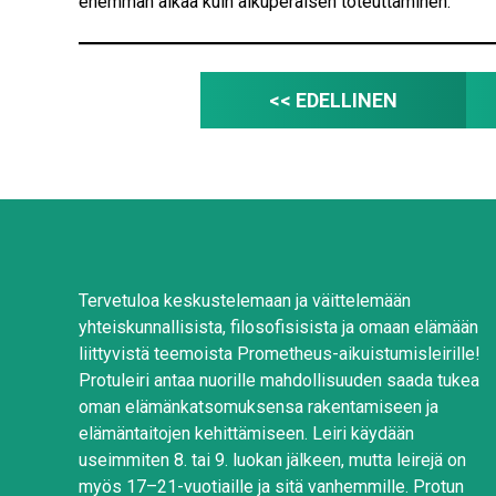
enemmän aikaa kuin alkuperäisen toteuttaminen.
<< EDELLINEN
Tervetuloa keskustelemaan ja väittelemään
yhteiskunnallisista, filosofisisista ja omaan elämään
liittyvistä teemoista Prometheus-aikuistumisleirille!
Protuleiri antaa nuorille mahdollisuuden saada tukea
oman elämänkatsomuksensa rakentamiseen ja
elämäntaitojen kehittämiseen. Leiri käydään
useimmiten 8. tai 9. luokan jälkeen, mutta leirejä on
myös 17–21-vuotiaille ja sitä vanhemmille. Protun