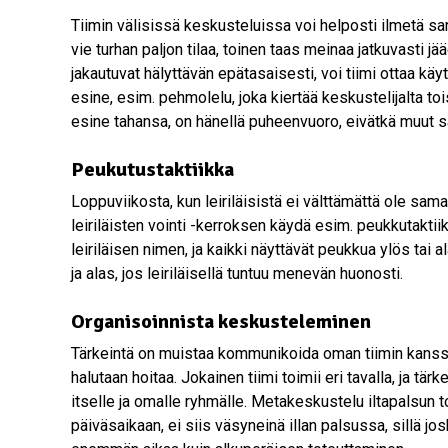
Tiimin välisissä keskusteluissa voi helposti ilmetä sam
vie turhan paljon tilaa, toinen taas meinaa jatkuvasti j
jakautuvat hälyttävän epätasaisesti, voi tiimi ottaa kä
esine, esim. pehmolelu, joka kiertää keskustelijalta toi
esine tahansa, on hänellä puheenvuoro, eivätkä muut s
Peukutustaktiikka
Loppuviikosta, kun leiriläisistä ei välttämättä ole samal
leiriläisten vointi -kerroksen käydä esim. peukkutaktiik
leiriläisen nimen, ja kaikki näyttävät peukkua ylös tai a
ja alas, jos leiriläisellä tuntuu menevän huonosti.
Organisoinnista keskusteleminen
Tärkeintä on muistaa kommunikoida oman tiimin kanssa s
halutaan hoitaa. Jokainen tiimi toimii eri tavalla, ja tär
itselle ja omalle ryhmälle. Metakeskustelu iltapalsun
päiväsaikaan, ei siis väsyneinä illan palsussa, sillä 