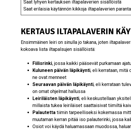
Saat lyhyen kertauksen iltapalaverien sisällöistä
Saat erilaisia käytännön kikkoja iltapalaverien paran
KERTAUS ILTAPALAVERIN KÄ
Ensimmäinen leiri on sinulla jo takana, joten iltapalave
kokoava lista iltapalsujen sisällöistä:
Fiilisrinki
, jossa kaikki pääsevät purkamaan ajat
Kuluneen päivän läpikäynti
, eli kerrataan, mit
ne ovat menneet
Seuraavan päivän läpikäynti
, eli kerrataan tul
on omat ohjelmat hallussa
Leiriläisten läpikäynti
, eli keskustellaan yksite
millaista tukea leiriläiset saattaisivat tiimiltä kai
Palautetta
tiimin tarpeelliseksi kokemassa mitta
muutaman kerran pitää iso palauterinki, jossa kaik
Osiot voi käydä haluamassaan muodossa, haluama