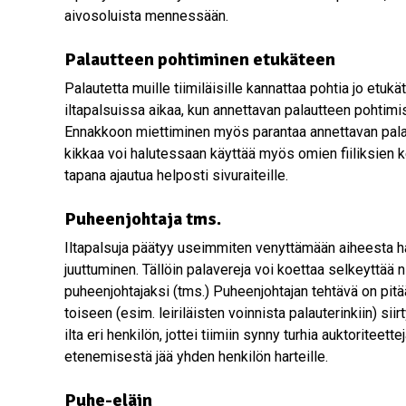
aivosoluista mennessään.
Palautteen pohtiminen etukäteen
Palautetta muille tiimiläisille kannattaa pohtia jo etukä
iltapalsuissa aikaa, kun annettavan palautteen pohtimis
Ennakkoon miettiminen myös parantaa annettavan pala
kikkaa voi halutessaan käyttää myös omien fiiliksien
tapana ajautua helposti sivuraiteille.
Puheenjohtaja tms.
Iltapalsuja päätyy useimmiten venyttämään aiheesta ha
juuttuminen. Tällöin palavereja voi koettaa selkeyttää
puheenjohtajaksi (tms.) Puheenjohtajan tehtävä on pit
toiseen (esim. leiriläisten voinnista palauterinkiin) sii
ilta eri henkilön, jottei tiimiin synny turhia auktoriteette
etenemisestä jää yhden henkilön harteille.
Puhe-eläin