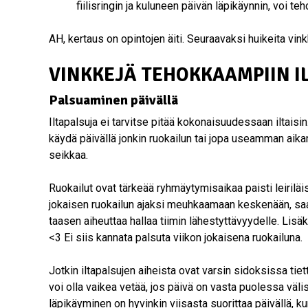
fiilisringin ja kuluneen päivän läpikäynnin, voi t
AH, kertaus on opintojen äiti. Seuraavaksi huikeita vin
VINKKEJÄ TEHOKKAAMPIIN I
Palsuaminen päivällä
Iltapalsuja ei tarvitse pitää kokonaisuudessaan iltaisin.
käydä päivällä jonkin ruokailun tai jopa useamman aikan
seikkaa.
Ruokailut ovat tärkeää ryhmäytymisaikaa paisti leiriläi
jokaisen ruokailun ajaksi meuhkaamaan keskenään, saatt
taasen aiheuttaa hallaa tiimin lähestyttävyydelle. Lisä
<3 Ei siis kannata palsuta viikon jokaisena ruokailuna.
Jotkin iltapalsujen aiheista ovat varsin sidoksissa tiet
voi olla vaikea vetää, jos päivä on vasta puolessa väl
läpikäyminen on hyvinkin viisasta suorittaa päivällä, k