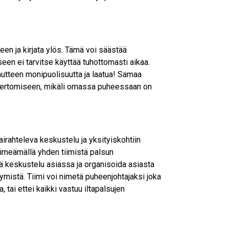
teen ja kirjata ylös. Tämä voi säästää
een ei tarvitse käyttää tuhottomasti aikaa.
utteen monipuolisuutta ja laatua! Samaa
 kertomiseen, mikäli omassa puheessaan on
irahteleva keskustelu ja yksityiskohtiin
 nimeämällä yhden tiimistä palsun
ää keskustelu asiassa ja organisoida asiasta
rtymistä. Tiimi voi nimetä puheenjohtajaksi joka
ja, tai ettei kaikki vastuu iltapalsujen