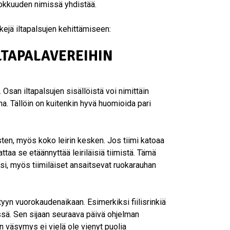
ehokkuuden nimissä yhdistää.
kkejä iltapalsujen kehittämiseen:
LTAPALAVEREIHIN
 Osan iltapalsujen sisällöistä voi nimittäin
a. Tällöin on kuitenkin hyvä huomioida pari
sten, myös koko leirin kesken. Jos tiimi katoaa
aa se etäännyttää leiriläisiä tiimistä. Tämä
ksi, myös tiimiläiset ansaitsevat ruokarauhan
tyyn vuorokaudenaikaan. Esimerkiksi fiilisrinkiä
issä. Sen sijaan seuraava päivä ohjelman
un väsymys ei vielä ole vienyt puolia