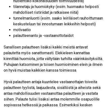
huolehtiiko kokonaisuuden toimivuudesta)
tilannetaju ja huomiokyky (esim. huomaako helposti
mahdolliset ristiriidat ja ratkaisee niitä)
tunnelmanluonti (esim. saako leiriläiset rauhoittumaan
keskusteluun tai innostumaan leikkeihin helposti)
motivaatio
palautteenanto ja -vastaanottotaidot
Sanallisen palautteen lisäksi kaikki meistä antavat
palautetta myös sanattomasti. Elekieleen kannattaa
kiinnittää huomiota, jotta vältytään turhilta väärinkäsityksiltä.
Puhujaan katsominen ja toisen huomioiminen elein ja ilmein
on hyvä muistaa kaikkien kanssa toimiessa.
Hyvä palautteen antaja kuuntelee vastaanottajan toiveita
palautteen tyylistä, laajuudesta, sisällöstä ja aiheista sekä
antaa mahdollisuuden vastaanottaa palautteen ja vastata
siihen. Palaute tulisi lisäksi antaa molemmille osapuolille
sopivassa hetkessä ja paikassa. Esimerkiksi kesken