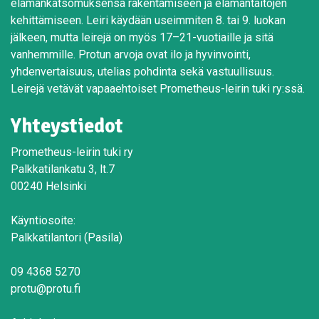
elämänkatsomuksensa rakentamiseen ja elämäntaitojen
kehittämiseen. Leiri käydään useimmiten 8. tai 9. luokan
jälkeen, mutta leirejä on myös 17–21-vuotiaille ja sitä
vanhemmille. Protun arvoja ovat ilo ja hyvinvointi,
yhdenvertaisuus, utelias pohdinta sekä vastuullisuus.
Leirejä vetävät vapaaehtoiset Prometheus-leirin tuki ry:ssä.
Yhteystiedot
Prometheus-leirin tuki ry
Palkkatilankatu 3, lt.7
00240 Helsinki
Käyntiosoite:
Palkkatilantori (Pasila)
09 4368 5270
protu@protu.fi