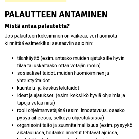
PALAUTTEEN ANTAMINEN
Mistä antaa palautetta?
Jos palautteen keksiminen on vaikeaa, voi huomiota
kiinnittää esimerkiksi seuraaviin asioihin:
tilankäyttö (esim. antaako muiden ajatuksille hyvin
tilaa tai uskaltaako ottaa vetäjän roolin)
sosiaaliset taidot, muiden huomioiminen ja
yhteistyötaidot
kuuntelu- ja keskustelutaidot
ideat ja ajatukset (esim. keksiikö hyviä ohjelmia ja
tapoja vetää niitä)
rooli ohjelmanvetäjänä (esim. innostavuus, osaako
pysyä aiheessä, selkeys ohjestuksissa)
organisointitaito ja suunnitelmallisuus (esim. pysyykö
aikataulussa, hoitaako annetut tehtävät ajoissa,