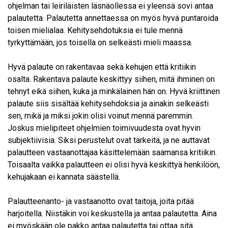
ohjelman tai leiriläisten läsnäollessa ei yleensä sovi antaa
palautetta. Palautetta annettaessa on myös hyvä puntaroida
toisen mielialaa. Kehitysehdotuksia ei tule mennä
tyrkyttämään, jos toisella on selkeästi mieli maassa.
Hyvä palaute on rakentavaa sekä kehujen että kritiikin
osalta. Rakentava palaute keskittyy siihen, mitä ihminen on
tehnyt eikä siihen, kuka ja minkälainen hän on. Hyvä kriittinen
palaute siis sisältää kehitysehdoksia ja ainakin selkeästi
sen, mikä ja miksi jokin olisi voinut mennä paremmin.
Joskus mielipiteet ohjelmien toimivuudesta ovat hyvin
subjektiivisia. Siksi perustelut ovat tärkeitä, ja ne auttavat
palautteen vastaanottajaa käsittelemään saamansa kritiikin.
Toisaalta vaikka palautteen ei olisi hyvä keskittyä henkilöön,
kehujakaan ei kannata säästellä.
Palautteenanto- ja vastaanotto ovat taitoja, joita pitää
harjoitella. Niistäkin voi keskustella ja antaa palautetta. Aina
ei myöskään ole pakko antaa palautetta tai ottaa sitä