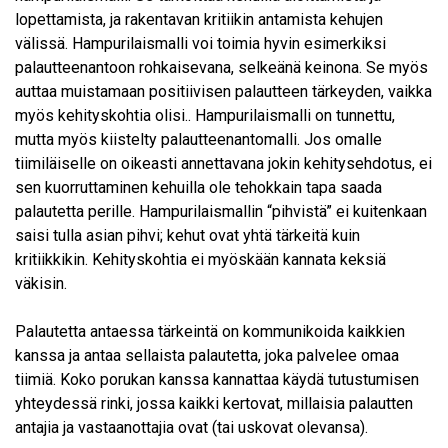
lopettamista, ja rakentavan kritiikin antamista kehujen
välissä. Hampurilaismalli voi toimia hyvin esimerkiksi
palautteenantoon rohkaisevana, selkeänä keinona. Se myös
auttaa muistamaan positiivisen palautteen tärkeyden, vaikka
myös kehityskohtia olisi.. Hampurilaismalli on tunnettu,
mutta myös kiistelty palautteenantomalli. Jos omalle
tiimiläiselle on oikeasti annettavana jokin kehitysehdotus, ei
sen kuorruttaminen kehuilla ole tehokkain tapa saada
palautetta perille. Hampurilaismallin “pihvistä” ei kuitenkaan
saisi tulla asian pihvi; kehut ovat yhtä tärkeitä kuin
kritiikkikin. Kehityskohtia ei myöskään kannata keksiä
väkisin.
Palautetta antaessa tärkeintä on kommunikoida kaikkien
kanssa ja antaa sellaista palautetta, joka palvelee omaa
tiimiä. Koko porukan kanssa kannattaa käydä tutustumisen
yhteydessä rinki, jossa kaikki kertovat, millaisia palautten
antajia ja vastaanottajia ovat (tai uskovat olevansa).