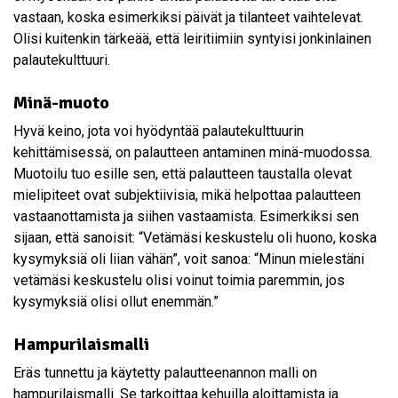
vastaan, koska esimerkiksi päivät ja tilanteet vaihtelevat.
Olisi kuitenkin tärkeää, että leiritiimiin syntyisi jonkinlainen
palautekulttuuri.
Minä-muoto
Hyvä keino, jota voi hyödyntää palautekulttuurin
kehittämisessä, on palautteen antaminen minä-muodossa.
Muotoilu tuo esille sen, että palautteen taustalla olevat
mielipiteet ovat subjektiivisia, mikä helpottaa palautteen
vastaanottamista ja siihen vastaamista. Esimerkiksi sen
sijaan, että sanoisit: “Vetämäsi keskustelu oli huono, koska
kysymyksiä oli liian vähän”, voit sanoa: “Minun mielestäni
vetämäsi keskustelu olisi voinut toimia paremmin, jos
kysymyksiä olisi ollut enemmän.”
Hampurilaismalli
Eräs tunnettu ja käytetty palautteenannon malli on
hampurilaismalli. Se tarkoittaa kehuilla aloittamista ja