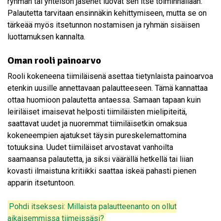
ryhmän tai yhteisön jäsenet luovat sen itse toiminnallaan.
Palautetta tarvitaan ensinnäkin kehittymiseen, mutta se on
tärkeää myös itsetunnon nostamisen ja ryhmän sisäisen
luottamuksen kannalta.
Oman rooli painoarvo
Rooli kokeneena tiimiläisenä asettaa tietynlaista painoarvoa
etenkin uusille annettavaan palautteeseen. Tämä kannattaa
ottaa huomioon palautetta antaessa. Samaan tapaan kuin
leiriläiset imaisevat helposti tiimiläisten mielipiteitä,
saattavat uudet ja nuoremmat tiimiläisetkin omaksua
kokeneempien ajatukset täysin pureskelemattomina
totuuksina. Uudet tiimiläiset arvostavat vanhoilta
saamaansa palautetta, ja siksi väärällä hetkellä tai liian
kovasti ilmaistuna kritiikki saattaa iskeä pahasti pienen
apparin itsetuntoon.
Pohdi itseksesi: Millaista palautteenanto on ollut
aikaisemmissa tiimeissäsi?